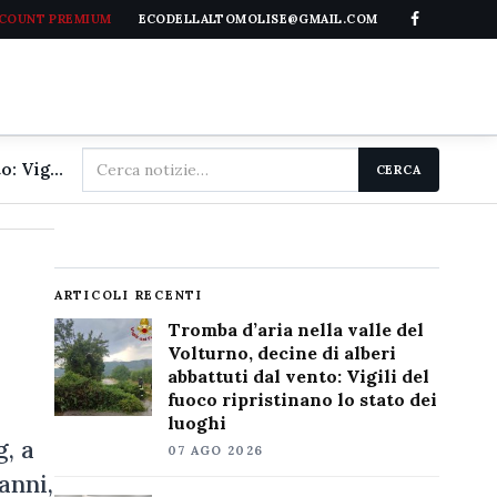
CCOUNT PREMIUM
ECODELLALTOMOLISE@GMAIL.COM
Cerca
Tromba d'aria nella valle del Volturno, decine di alberi abbattuti dal vento: Vigili del fuoco ripristinano lo stato dei luoghi
CERCA
nel
sito
ARTICOLI RECENTI
Tromba d’aria nella valle del
Volturno, decine di alberi
abbattuti dal vento: Vigili del
fuoco ripristinano lo stato dei
luoghi
g, a
07 AGO 2026
anni,