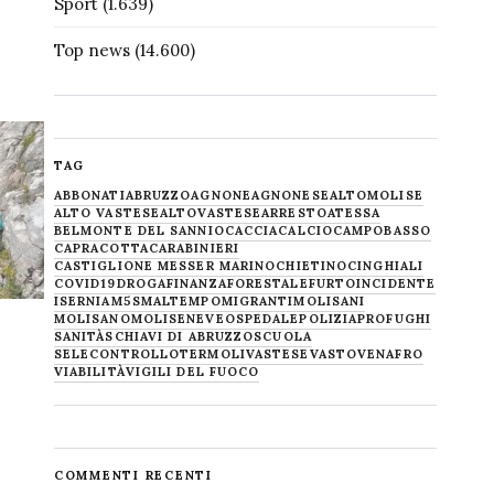
Sport
(1.639)
Top news
(14.600)
TAG
ABBONATI
ABRUZZO
AGNONE
AGNONESE
ALTOMOLISE
ALTO VASTESE
ALTOVASTESE
ARRESTO
ATESSA
BELMONTE DEL SANNIO
CACCIA
CALCIO
CAMPOBASSO
CAPRACOTTA
CARABINIERI
CASTIGLIONE MESSER MARINO
CHIETINO
CINGHIALI
COVID19
DROGA
FINANZA
FORESTALE
FURTO
INCIDENTE
ISERNIA
M5S
MALTEMPO
MIGRANTI
MOLISANI
MOLISANO
MOLISE
NEVE
OSPEDALE
POLIZIA
PROFUGHI
SANITÀ
SCHIAVI DI ABRUZZO
SCUOLA
SELECONTROLLO
TERMOLI
VASTESE
VASTO
VENAFRO
VIABILITÀ
VIGILI DEL FUOCO
COMMENTI RECENTI