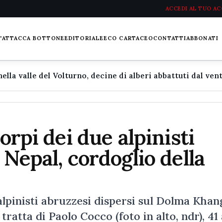
ACCEDI AL TUO A
L'ATTACCA BOTTONE
EDITORIALE
ECO CARTACEO
CONTATTI
ABBONATI
orpi dei due alpinisti
 Nepal, cordoglio della
 alpinisti abruzzesi dispersi sul Dolma Khan
 tratta di Paolo Cocco (foto in alto, ndr), 41 