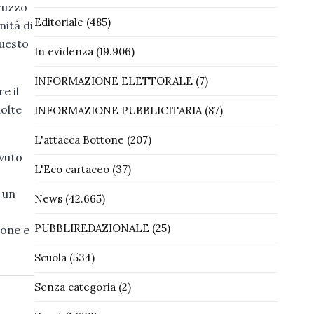
ruzzo
Editoriale
(485)
nità di
questo
In evidenza
(19.906)
INFORMAZIONE ELETTORALE
(7)
e il
molte
INFORMAZIONE PUBBLICITARIA
(87)
L'attacca Bottone
(207)
avuto
L'Eco cartaceo
(37)
 un
News
(42.665)
PUBBLIREDAZIONALE
(25)
ione e
Scuola
(534)
Senza categoria
(2)