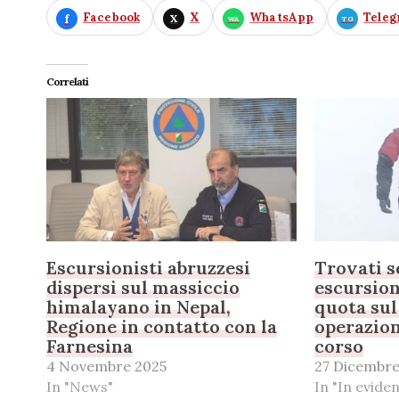
Facebook
X
WhatsApp
Tele
Correlati
Escursionisti abruzzesi
Trovati s
dispersi sul massiccio
escursion
himalayano in Nepal,
quota sul
Regione in contatto con la
operazion
Farnesina
corso
4 Novembre 2025
27 Dicembr
In "News"
In "In evide