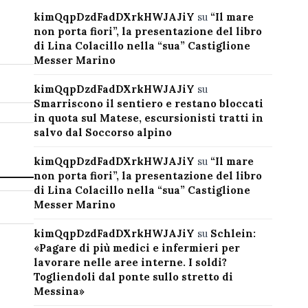
kimQqpDzdFadDXrkHWJAJiY
su
“Il mare
non porta fiori”, la presentazione del libro
di Lina Colacillo nella “sua” Castiglione
Messer Marino
kimQqpDzdFadDXrkHWJAJiY
su
Smarriscono il sentiero e restano bloccati
in quota sul Matese, escursionisti tratti in
salvo dal Soccorso alpino
kimQqpDzdFadDXrkHWJAJiY
su
“Il mare
non porta fiori”, la presentazione del libro
di Lina Colacillo nella “sua” Castiglione
Messer Marino
kimQqpDzdFadDXrkHWJAJiY
su
Schlein:
«Pagare di più medici e infermieri per
lavorare nelle aree interne. I soldi?
Togliendoli dal ponte sullo stretto di
Messina»