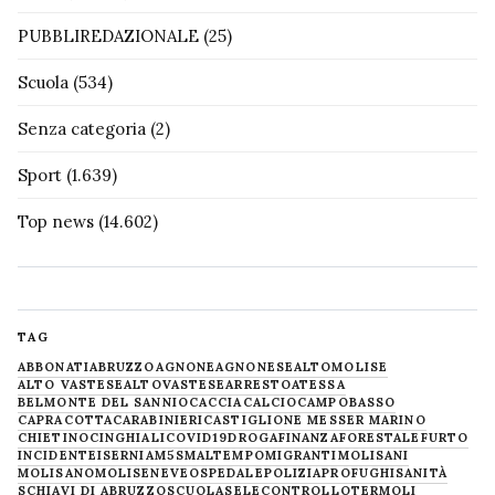
PUBBLIREDAZIONALE
(25)
Scuola
(534)
Senza categoria
(2)
Sport
(1.639)
Top news
(14.602)
TAG
ABBONATI
ABRUZZO
AGNONE
AGNONESE
ALTOMOLISE
ALTO VASTESE
ALTOVASTESE
ARRESTO
ATESSA
BELMONTE DEL SANNIO
CACCIA
CALCIO
CAMPOBASSO
CAPRACOTTA
CARABINIERI
CASTIGLIONE MESSER MARINO
CHIETINO
CINGHIALI
COVID19
DROGA
FINANZA
FORESTALE
FURTO
INCIDENTE
ISERNIA
M5S
MALTEMPO
MIGRANTI
MOLISANI
MOLISANO
MOLISE
NEVE
OSPEDALE
POLIZIA
PROFUGHI
SANITÀ
SCHIAVI DI ABRUZZO
SCUOLA
SELECONTROLLO
TERMOLI