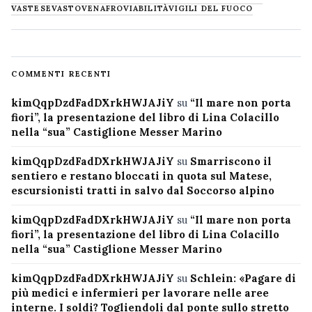
VASTESE
VASTO
VENAFRO
VIABILITÀ
VIGILI DEL FUOCO
COMMENTI RECENTI
kimQqpDzdFadDXrkHWJAJiY
su
“Il mare non porta
fiori”, la presentazione del libro di Lina Colacillo
nella “sua” Castiglione Messer Marino
kimQqpDzdFadDXrkHWJAJiY
su
Smarriscono il
sentiero e restano bloccati in quota sul Matese,
escursionisti tratti in salvo dal Soccorso alpino
kimQqpDzdFadDXrkHWJAJiY
su
“Il mare non porta
fiori”, la presentazione del libro di Lina Colacillo
nella “sua” Castiglione Messer Marino
kimQqpDzdFadDXrkHWJAJiY
su
Schlein: «Pagare di
più medici e infermieri per lavorare nelle aree
interne. I soldi? Togliendoli dal ponte sullo stretto