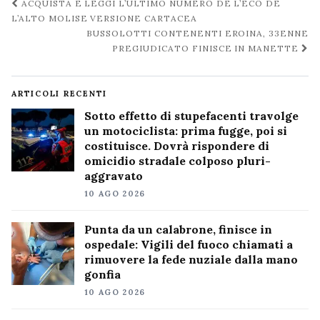
Navigazione
ACQUISTA E LEGGI L’ULTIMO NUMERO DE L’ECO DE
post
L’ALTO MOLISE VERSIONE CARTACEA
BUSSOLOTTI CONTENENTI EROINA, 33ENNE
PREGIUDICATO FINISCE IN MANETTE
ARTICOLI RECENTI
Sotto effetto di stupefacenti travolge
un motociclista: prima fugge, poi si
costituisce. Dovrà rispondere di
omicidio stradale colposo pluri-
aggravato
10 AGO 2026
Punta da un calabrone, finisce in
ospedale: Vigili del fuoco chiamati a
rimuovere la fede nuziale dalla mano
gonfia
10 AGO 2026