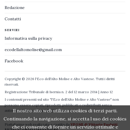
Redazione
Contatti
SERVIZI
Informativa sulla privacy
ecodellaltomolise@gmail.com
Facebook
Copyright © 2026 l'Eco dell'Alto Molise e Alto Vastese. Tutti i diritti
riservati.
Registrazione Tribunale di Isernia n. 2 del 12 marzo 2014 | Anno 12
I contenuti presenti sul sito "l'Eco dell'Alto Molise e Alto Vastese" non
possono essere copiati, riprodotti, pubblicati o redistribuiti senza
Il nostro sito web utilizza cookies di terzi parti.
autorizzazione espressa degli autori.
Continuando la navigazione, si accetta l uso dei cookies
Piattaforma web realizzata e gestita da
VPONE di Vittorio Paoletti
che ci consente di fornire un servizio ottimale e
PRIVACY
CONTATTI
REDAZIONE