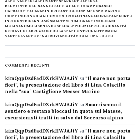
ALTO VASTESE
ALTOVASTESE
ARRESTO
ATESSA
BELMONTE DEL SANNIO
CACCIA
CALCIO
CAMPOBASSO
CAPRACOTTA
CARABINIERI
CASTIGLIONE MESSER MARINO
CHIETINO
CINGHIALI
COVID19
DROGA
FINANZA
FORESTALE
FURTO
INCIDENTE
ISERNIA
M5S
MALTEMPO
MIGRANTI
MOLISANI
MOLISANO
MOLISE
NEVE
OSPEDALE
POLIZIA
PROFUGHI
SANITÀ
SCHIAVI DI ABRUZZO
SCUOLA
SELECONTROLLO
TERMOLI
VASTESE
VASTO
VENAFRO
VIABILITÀ
VIGILI DEL FUOCO
COMMENTI RECENTI
kimQqpDzdFadDXrkHWJAJiY
su
“Il mare non porta
fiori”, la presentazione del libro di Lina Colacillo
nella “sua” Castiglione Messer Marino
kimQqpDzdFadDXrkHWJAJiY
su
Smarriscono il
sentiero e restano bloccati in quota sul Matese,
escursionisti tratti in salvo dal Soccorso alpino
kimQqpDzdFadDXrkHWJAJiY
su
“Il mare non porta
fiori”, la presentazione del libro di Lina Colacillo