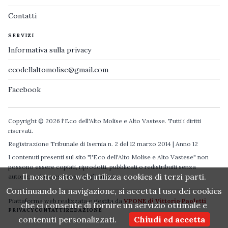
Contatti
SERVIZI
Informativa sulla privacy
ecodellaltomolise@gmail.com
Facebook
Copyright © 2026 l'Eco dell'Alto Molise e Alto Vastese. Tutti i diritti
riservati.
Registrazione Tribunale di Isernia n. 2 del 12 marzo 2014 | Anno 12
I contenuti presenti sul sito "l'Eco dell'Alto Molise e Alto Vastese" non
possono essere copiati, riprodotti, pubblicati o redistribuiti senza
Il nostro sito web utilizza cookies di terzi parti.
autorizzazione espressa degli autori.
Continuando la navigazione, si accetta l uso dei cookies
Piattaforma web realizzata e gestita da
VPONE di Vittorio Paoletti
che ci consente di fornire un servizio ottimale e
PRIVACY
CONTATTI
REDAZIONE
contenuti personalizzati.
Chiudi ed accetta