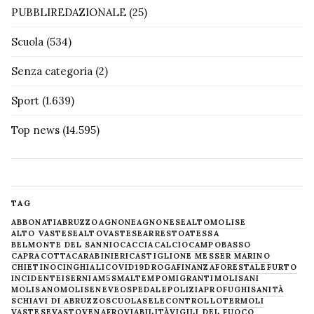
PUBBLIREDAZIONALE
(25)
Scuola
(534)
Senza categoria
(2)
Sport
(1.639)
Top news
(14.595)
TAG
ABBONATI
ABRUZZO
AGNONE
AGNONESE
ALTOMOLISE
ALTO VASTESE
ALTOVASTESE
ARRESTO
ATESSA
BELMONTE DEL SANNIO
CACCIA
CALCIO
CAMPOBASSO
CAPRACOTTA
CARABINIERI
CASTIGLIONE MESSER MARINO
CHIETINO
CINGHIALI
COVID19
DROGA
FINANZA
FORESTALE
FURTO
INCIDENTE
ISERNIA
M5S
MALTEMPO
MIGRANTI
MOLISANI
MOLISANO
MOLISE
NEVE
OSPEDALE
POLIZIA
PROFUGHI
SANITÀ
SCHIAVI DI ABRUZZO
SCUOLA
SELECONTROLLO
TERMOLI
VASTESE
VASTO
VENAFRO
VIABILITÀ
VIGILI DEL FUOCO