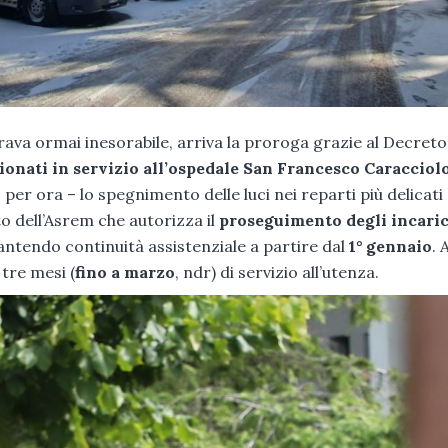
brava ormai inesorabile, arriva la proroga grazie al Decreto
ionati in servizio all’ospedale San Francesco Caracciolo
r ora – lo spegnimento delle luci nei reparti più delicati 
o dell’Asrem che autorizza il
proseguimento degli incari
antendo continuità assistenziale a partire dal
1° gennaio
. 
tre mesi (
fino a marzo
, ndr) di servizio all’utenza.