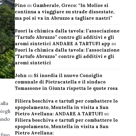
Pino
su
Gamberale, Greco: “In Molise si
continua a viaggiare su strade dissestate,
ma poi si va in Abruzzo a tagliare nastri”
Fuori la chimica dalla tavola: l’associazione
“Tartufo Abruzzo” contro gli additivi e gli
aromi sintetici ANDARE A TARTUFI app
su
Fuori la chimica dalla tavola: l’associazione
“Tartufo Abruzzo” contro gli additivi e gli
aromi sintetici
John
su
Si insedia il nuovo Consiglio
comunale di Pietracatella e il sindaco
Tomassone in Giunta rispetta le quote rosa
Filiera boschiva e tartufi per combattere lo
alla
spopolamento, Montella in visita a San
Negli
Pietro Avellana: ANDARE A TARTUFI
su
tando
Filiera boschiva e tartufi per combattere lo
spopolamento, Montella in visita a San
Pietro Avellana:
 fino