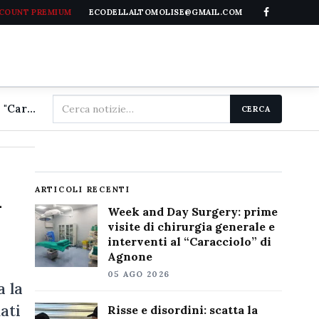
CCOUNT PREMIUM
ECODELLALTOMOLISE@GMAIL.COM
Cerca
Week and Day Surgery: prime visite di chirurgia generale e interventi al "Caracciolo" di Agnone
CERCA
nel
sito
i
ARTICOLI RECENTI
Week and Day Surgery: prime
visite di chirurgia generale e
interventi al “Caracciolo” di
Agnone
05 AGO 2026
a la
ati
Risse e disordini: scatta la