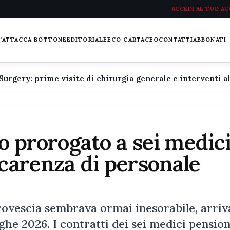
ACCEDI AL TUO A
L'ATTACCA BOTTONE
EDITORIALE
ECO CARTACEO
CONTATTI
ABBONATI
to prorogato a sei medic
 carenza di personale
a rovescia sembrava ormai inesorabile, arriv
he 2026. I contratti dei sei medici pension