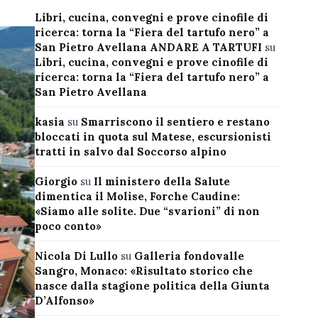
Libri, cucina, convegni e prove cinofile di
ricerca: torna la “Fiera del tartufo nero” a
San Pietro Avellana ANDARE A TARTUFI
su
Libri, cucina, convegni e prove cinofile di
ricerca: torna la “Fiera del tartufo nero” a
San Pietro Avellana
kasia
su
Smarriscono il sentiero e restano
bloccati in quota sul Matese, escursionisti
tratti in salvo dal Soccorso alpino
Giorgio
su
Il ministero della Salute
dimentica il Molise, Forche Caudine:
«Siamo alle solite. Due “svarioni” di non
poco conto»
Nicola Di Lullo
su
Galleria fondovalle
Sangro, Monaco: «Risultato storico che
nasce dalla stagione politica della Giunta
D’Alfonso»