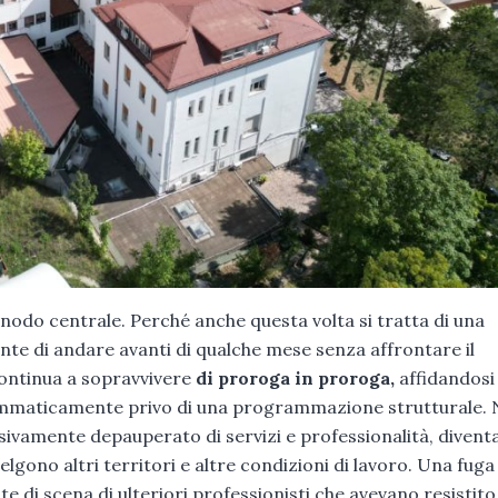
 nodo centrale. Perché anche questa volta si tratta di una
nte di andare avanti di qualche mese senza affrontare il
continua a sopravvivere
di proroga in proroga,
affidandosi 
rammaticamente privo di una programmazione strutturale. 
sivamente depauperato di servizi e professionalità, diven
lgono altri territori e altre condizioni di lavoro. Una fuga
e di scena di ulteriori professionisti che avevano resistito