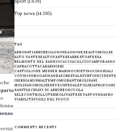
Sport
(1.639)
Top news
(14.595)
TAG
ABBONATI
ABRUZZO
AGNONE
AGNONESE
ALTOMOLISE
ALTO VASTESE
ALTOVASTESE
ARRESTO
ATESSA
BELMONTE DEL SANNIO
CACCIA
CALCIO
CAMPOBASSO
CAPRACOTTA
CARABINIERI
CASTIGLIONE MESSER MARINO
CHIETINO
CINGHIALI
COVID19
DROGA
FINANZA
FORESTALE
FURTO
INCIDENTE
ISERNIA
M5S
MALTEMPO
MIGRANTI
MOLISANI
poche
MOLISANO
MOLISE
NEVE
OSPEDALE
POLIZIA
PROFUGHI
eparto
SANITÀ
SCHIAVI DI ABRUZZO
SCUOLA
SELECONTROLLO
TERMOLI
VASTESE
VASTO
VENAFRO
lo
VIABILITÀ
VIGILI DEL FUOCO
olonna
 senso
COMMENTI RECENTI
ervizi