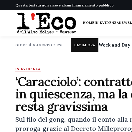
Questa testata non riceve alcun finanziamento pubblico
HOME
IN EVIDENZA
NEWS
GIOVEDÌ 6 AGOSTO 2026
ULTIM'ORA
IN EVIDENZA
‘Caracciolo’: contrat
in quiescenza, ma la
resta gravissima
Sul filo del gong, quando il conto all
proroga grazie al Decreto Milleprorog