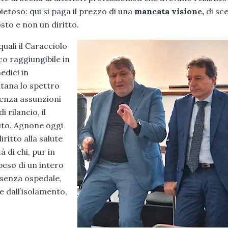
ietoso: qui si paga il prezzo di una
mancata visione,
di sce
osto e non un diritto.
quali il Caracciolo
co raggiungibile in
edici in
ntana lo spettro
Senza assunzioni
 rilancio, il
uto. Agnone oggi
iritto alla salute
 di chi, pur in
peso di un intero
 senza ospedale,
 dall’isolamento,