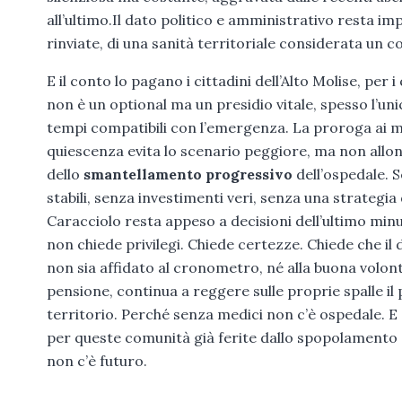
all’ultimo.Il dato politico e amministrativo resta imp
rinviate, di una sanità territoriale considerata un c
E il conto lo pagano i cittadini dell’Alto Molise, per i 
non è un optional ma un presidio vitale, spesso l’uni
tempi compatibili con l’emergenza. La proroga ai m
quiescenza evita lo scenario peggiore, ma non allo
dello
smantellamento progressivo
dell’ospedale. 
stabili, senza investimenti veri, senza una strategia di
Caracciolo resta appeso a decisioni dell’ultimo min
non chiede privilegi. Chiede certezze. Chiede che il d
non sia affidato al cronometro, né alla buona volontà
pensione, continua a reggere sulle proprie spalle il 
territorio. Perché senza medici non c’è ospedale. E
per queste comunità già ferite dallo spopolamento e
non c’è futuro.