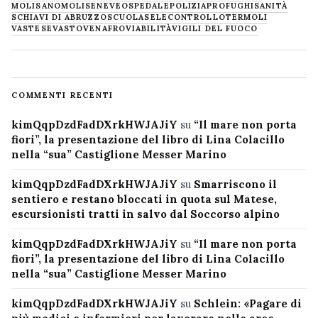
MOLISANO
MOLISE
NEVE
OSPEDALE
POLIZIA
PROFUGHI
SANITÀ
SCHIAVI DI ABRUZZO
SCUOLA
SELECONTROLLO
TERMOLI
VASTESE
VASTO
VENAFRO
VIABILITÀ
VIGILI DEL FUOCO
COMMENTI RECENTI
kimQqpDzdFadDXrkHWJAJiY
su
“Il mare non porta
fiori”, la presentazione del libro di Lina Colacillo
nella “sua” Castiglione Messer Marino
kimQqpDzdFadDXrkHWJAJiY
su
Smarriscono il
sentiero e restano bloccati in quota sul Matese,
escursionisti tratti in salvo dal Soccorso alpino
kimQqpDzdFadDXrkHWJAJiY
su
“Il mare non porta
fiori”, la presentazione del libro di Lina Colacillo
nella “sua” Castiglione Messer Marino
kimQqpDzdFadDXrkHWJAJiY
su
Schlein: «Pagare di