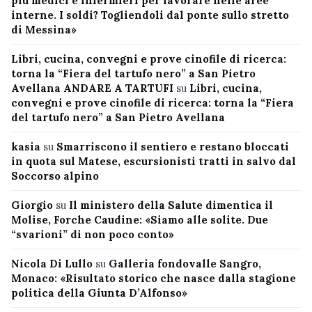
più medici e infermieri per lavorare nelle aree
interne. I soldi? Togliendoli dal ponte sullo stretto
di Messina»
Libri, cucina, convegni e prove cinofile di ricerca:
torna la “Fiera del tartufo nero” a San Pietro
Avellana ANDARE A TARTUFI
su
Libri, cucina,
convegni e prove cinofile di ricerca: torna la “Fiera
del tartufo nero” a San Pietro Avellana
kasia
su
Smarriscono il sentiero e restano bloccati
in quota sul Matese, escursionisti tratti in salvo dal
Soccorso alpino
Giorgio
su
Il ministero della Salute dimentica il
Molise, Forche Caudine: «Siamo alle solite. Due
“svarioni” di non poco conto»
Nicola Di Lullo
su
Galleria fondovalle Sangro,
Monaco: «Risultato storico che nasce dalla stagione
politica della Giunta D’Alfonso»