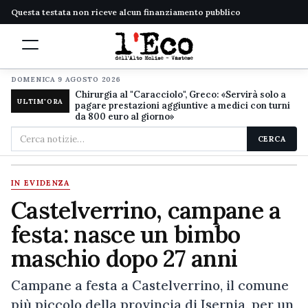
Questa testata non riceve alcun finanziamento pubblico
DOMENICA 9 AGOSTO 2026
Chirurgia al "Caracciolo", Greco: «Servirà solo a
ULTIM'ORA
pagare prestazioni aggiuntive a medici con turni
da 800 euro al giorno»
Cerca
CERCA
nel
sito
IN EVIDENZA
Castelverrino, campane a
festa: nasce un bimbo
maschio dopo 27 anni
Campane a festa a Castelverrino, il comune
più piccolo della provincia di Isernia, per un