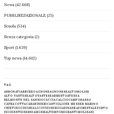
News
(42.668)
PUBBLIREDAZIONALE
(25)
Scuola
(534)
Senza categoria
(2)
Sport
(1.639)
Top news
(14.602)
TAG
ABBONATI
ABRUZZO
AGNONE
AGNONESE
ALTOMOLISE
ALTO VASTESE
ALTOVASTESE
ARRESTO
ATESSA
BELMONTE DEL SANNIO
CACCIA
CALCIO
CAMPOBASSO
CAPRACOTTA
CARABINIERI
CASTIGLIONE MESSER MARINO
CHIETINO
CINGHIALI
COVID19
DROGA
FINANZA
FORESTALE
FURTO
INCIDENTE
ISERNIA
M5S
MALTEMPO
MIGRANTI
MOLISANI