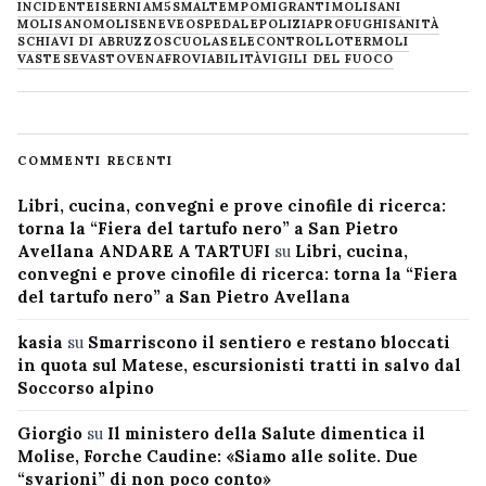
INCIDENTE
ISERNIA
M5S
MALTEMPO
MIGRANTI
MOLISANI
MOLISANO
MOLISE
NEVE
OSPEDALE
POLIZIA
PROFUGHI
SANITÀ
SCHIAVI DI ABRUZZO
SCUOLA
SELECONTROLLO
TERMOLI
VASTESE
VASTO
VENAFRO
VIABILITÀ
VIGILI DEL FUOCO
COMMENTI RECENTI
Libri, cucina, convegni e prove cinofile di ricerca:
torna la “Fiera del tartufo nero” a San Pietro
Avellana ANDARE A TARTUFI
su
Libri, cucina,
convegni e prove cinofile di ricerca: torna la “Fiera
del tartufo nero” a San Pietro Avellana
kasia
su
Smarriscono il sentiero e restano bloccati
in quota sul Matese, escursionisti tratti in salvo dal
Soccorso alpino
Giorgio
su
Il ministero della Salute dimentica il
Molise, Forche Caudine: «Siamo alle solite. Due
“svarioni” di non poco conto»