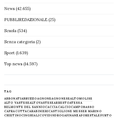
News
(42.655)
PUBBLIREDAZIONALE
(25)
Scuola
(534)
Senza categoria
(2)
Sport
(1.639)
Top news
(14.597)
TAG
ABBONATI
ABRUZZO
AGNONE
AGNONESE
ALTOMOLISE
ALTO VASTESE
ALTOVASTESE
ARRESTO
ATESSA
BELMONTE DEL SANNIO
CACCIA
CALCIO
CAMPOBASSO
CAPRACOTTA
CARABINIERI
CASTIGLIONE MESSER MARINO
CHIETINO
CINGHIALI
COVID19
DROGA
FINANZA
FORESTALE
FURTO