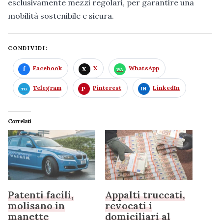
esclusivamente mezzi regolari, per garantire una
mobilità sostenibile e sicura.
CONDIVIDI:
Facebook
X
WhatsApp
Telegram
Pinterest
LinkedIn
Correlati
Patenti facili,
Appalti truccati,
molisano in
revocati i
manette
domiciliari al