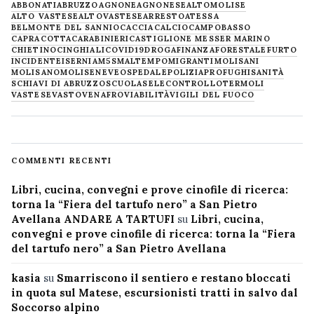
ABBONATI
ABRUZZO
AGNONE
AGNONESE
ALTOMOLISE
ALTO VASTESE
ALTOVASTESE
ARRESTO
ATESSA
BELMONTE DEL SANNIO
CACCIA
CALCIO
CAMPOBASSO
CAPRACOTTA
CARABINIERI
CASTIGLIONE MESSER MARINO
CHIETINO
CINGHIALI
COVID19
DROGA
FINANZA
FORESTALE
FURTO
INCIDENTE
ISERNIA
M5S
MALTEMPO
MIGRANTI
MOLISANI
MOLISANO
MOLISE
NEVE
OSPEDALE
POLIZIA
PROFUGHI
SANITÀ
SCHIAVI DI ABRUZZO
SCUOLA
SELECONTROLLO
TERMOLI
VASTESE
VASTO
VENAFRO
VIABILITÀ
VIGILI DEL FUOCO
COMMENTI RECENTI
Libri, cucina, convegni e prove cinofile di ricerca:
torna la “Fiera del tartufo nero” a San Pietro
Avellana ANDARE A TARTUFI
su
Libri, cucina,
convegni e prove cinofile di ricerca: torna la “Fiera
del tartufo nero” a San Pietro Avellana
kasia
su
Smarriscono il sentiero e restano bloccati
in quota sul Matese, escursionisti tratti in salvo dal
Soccorso alpino