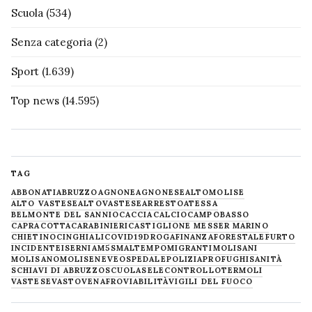
Scuola
(534)
Senza categoria
(2)
Sport
(1.639)
Top news
(14.595)
TAG
ABBONATI
ABRUZZO
AGNONE
AGNONESE
ALTOMOLISE
ALTO VASTESE
ALTOVASTESE
ARRESTO
ATESSA
BELMONTE DEL SANNIO
CACCIA
CALCIO
CAMPOBASSO
CAPRACOTTA
CARABINIERI
CASTIGLIONE MESSER MARINO
CHIETINO
CINGHIALI
COVID19
DROGA
FINANZA
FORESTALE
FURTO
INCIDENTE
ISERNIA
M5S
MALTEMPO
MIGRANTI
MOLISANI
MOLISANO
MOLISE
NEVE
OSPEDALE
POLIZIA
PROFUGHI
SANITÀ
SCHIAVI DI ABRUZZO
SCUOLA
SELECONTROLLO
TERMOLI
VASTESE
VASTO
VENAFRO
VIABILITÀ
VIGILI DEL FUOCO