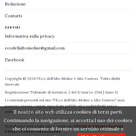
Redazione
Contatti
SERVIZI
Informativa sulla privacy
ecodellaltomolise@gmail.com
Facebook
Copyright © 2026 l'Eco dell'Alto Molise e Alto Vastese. Tutti i diritti
riservati.
Registrazione Tribunale di Isernia n. 2 del 12 marzo 2014 | Anno 12
I contenuti presenti sul sito "l'Eco dell'Alto Molise e Alto Vastese" non
possono essere copiati, riprodotti, pubblicati o redistribuiti senza
Il nostro sito web utilizza cookies di terzi parti.
autorizzazione espressa degli autori.
Continuando la navigazione, si accetta l uso dei cookies
Piattaforma web realizzata e gestita da
VPONE di Vittorio Paoletti
che ci consente di fornire un servizio ottimale e
PRIVACY
CONTATTI
REDAZIONE