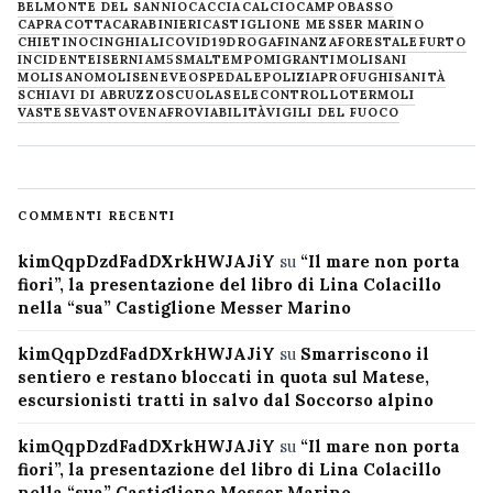
BELMONTE DEL SANNIO
CACCIA
CALCIO
CAMPOBASSO
CAPRACOTTA
CARABINIERI
CASTIGLIONE MESSER MARINO
CHIETINO
CINGHIALI
COVID19
DROGA
FINANZA
FORESTALE
FURTO
INCIDENTE
ISERNIA
M5S
MALTEMPO
MIGRANTI
MOLISANI
MOLISANO
MOLISE
NEVE
OSPEDALE
POLIZIA
PROFUGHI
SANITÀ
SCHIAVI DI ABRUZZO
SCUOLA
SELECONTROLLO
TERMOLI
VASTESE
VASTO
VENAFRO
VIABILITÀ
VIGILI DEL FUOCO
COMMENTI RECENTI
kimQqpDzdFadDXrkHWJAJiY
su
“Il mare non porta
fiori”, la presentazione del libro di Lina Colacillo
nella “sua” Castiglione Messer Marino
kimQqpDzdFadDXrkHWJAJiY
su
Smarriscono il
sentiero e restano bloccati in quota sul Matese,
escursionisti tratti in salvo dal Soccorso alpino
kimQqpDzdFadDXrkHWJAJiY
su
“Il mare non porta
fiori”, la presentazione del libro di Lina Colacillo
nella “sua” Castiglione Messer Marino