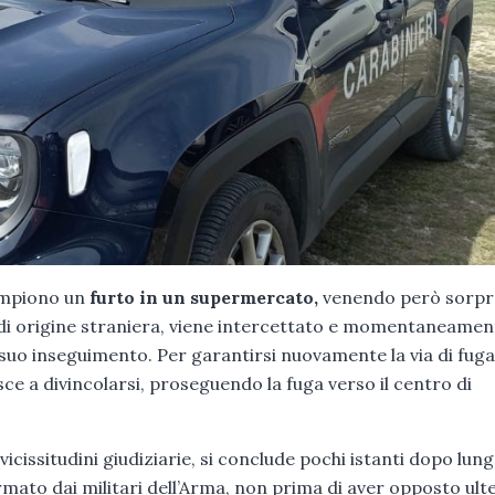
compiono un
furto in un supermercato,
venendo però sorpr
e di origine straniera, viene intercettato e momentaneamen
 suo inseguimento. Per garantirsi nuovamente la via di fuga,
sce a divincolarsi, proseguendo la fuga verso il centro di
cissitudini giudiziarie, si conclude pochi istanti dopo lung
mato dai militari dell’Arma, non prima di aver opposto ult