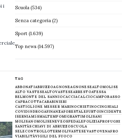
 i
Scuola
(534)
Senza categoria
(2)
Sport
(1.639)
erciale
Top news
(14.597)
TAG
ABBONATI
ABRUZZO
AGNONE
AGNONESE
ALTOMOLISE
ALTO VASTESE
ALTOVASTESE
ARRESTO
ATESSA
BELMONTE DEL SANNIO
CACCIA
CALCIO
CAMPOBASSO
CAPRACOTTA
CARABINIERI
CASTIGLIONE MESSER MARINO
CHIETINO
CINGHIALI
COVID19
DROGA
FINANZA
FORESTALE
FURTO
INCIDENTE
ISERNIA
M5S
MALTEMPO
MIGRANTI
MOLISANI
MOLISANO
MOLISE
NEVE
OSPEDALE
POLIZIA
PROFUGHI
SANITÀ
SCHIAVI DI ABRUZZO
SCUOLA
SELECONTROLLO
TERMOLI
VASTESE
VASTO
VENAFRO
VIABILITÀ
VIGILI DEL FUOCO