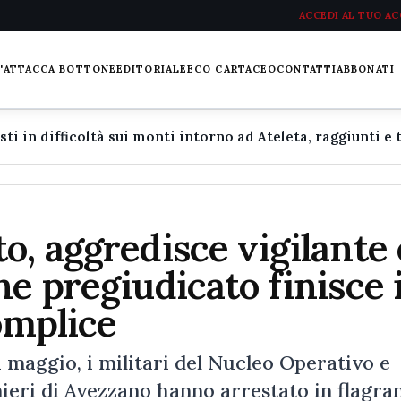
ACCEDI AL TUO A
L'ATTACCA BOTTONE
EDITORIALE
ECO CARTACEO
CONTATTI
ABBONATI
o, aggredisce vigilante 
ne pregiudicato finisce 
omplice
1 maggio, i militari del Nucleo Operativo e
eri di Avezzano hanno arrestato in flagra