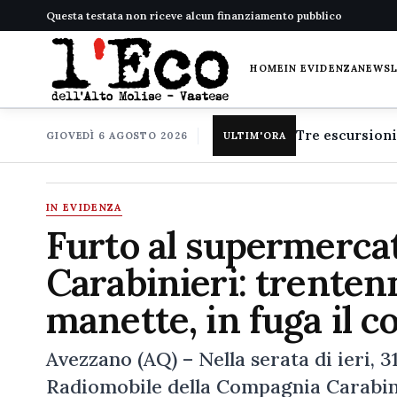
Questa testata non riceve alcun finanziamento pubblico
HOME
IN EVIDENZA
NEWS
GIOVEDÌ 6 AGOSTO 2026
ULTIM'ORA
IN EVIDENZA
Furto al supermercat
Carabinieri: trenten
manette, in fuga il c
Avezzano (AQ) – Nella serata di ieri, 3
Radiomobile della Compagnia Carabini