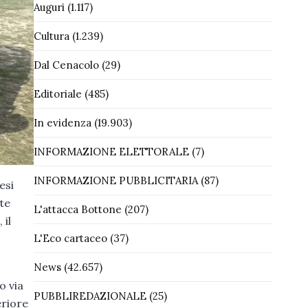
Auguri
(1.117)
Cultura
(1.239)
Dal Cenacolo
(29)
Editoriale
(485)
In evidenza
(19.903)
INFORMAZIONE ELETTORALE
(7)
INFORMAZIONE PUBBLICITARIA
(87)
esi
te
L'attacca Bottone
(207)
 il
L'Eco cartaceo
(37)
News
(42.657)
o via
PUBBLIREDAZIONALE
(25)
eriore