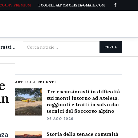
CCOUNT PREMIUM
ECODELLALTOMOLISE@GMAIL.COM
Cerca
Tre escursionisti in difficoltà sui monti intorno ad Ateleta, raggiunti e tratti in salvo dai tecnici del Soccorso alpino
CERCA
nel
sito
e
ARTICOLI RECENTI
Tre escursionisti in difficoltà
in
sui monti intorno ad Ateleta,
raggiunti e tratti in salvo dai
tecnici del Soccorso alpino
06 AGO 2026
nza
Storia della tenace comunità