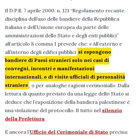
Il D.P.R. 7 aprile 2000, n. 121 “Regolamento recante
disciplina dell’uso delle bandiere della Repubblica
italiana e dell’Unione europea da parte delle
amministrazioni dello Stato e degli enti pubblici”
all’articolo 8 comma 1 prevede che: « All’esterno e
all’interno degli edifici pubblici
si espongono
bandiere di Paesi stranieri
solo nei casi di
convegni, incontri e manifestazioni
internazionali, o di visite ufficiali di personalità
straniere
, o per analoghe ragioni cerimoniali». Dalla
lettura di quanto previsto da una legge dello Stato si
deduce che l’esposizione della bandiera palestinese è
una violazione del protocollo. Il tutto nel
silenzio
della Prefettura
.
E ancora l’
Ufficio del Cerimoniale di Stato
precisa: