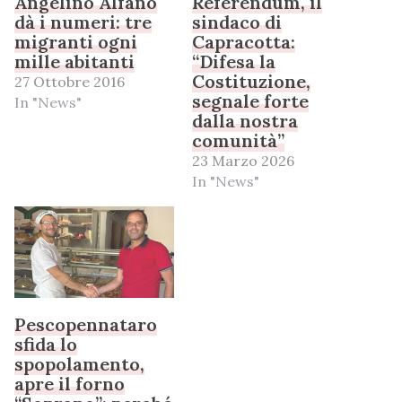
Angelino Alfano
Referendum, il
dà i numeri: tre
sindaco di
migranti ogni
Capracotta:
mille abitanti
“Difesa la
Costituzione,
27 Ottobre 2016
segnale forte
In "News"
dalla nostra
comunità”
23 Marzo 2026
In "News"
Pescopennataro
sfida lo
spopolamento,
apre il forno