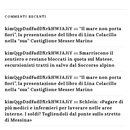
COMMENTI RECENTI
kimQqpDzdFadDXrkHWJAJiY
su
“Il mare non porta
fiori”, la presentazione del libro di Lina Colacillo
nella “sua” Castiglione Messer Marino
kimQqpDzdFadDXrkHWJAJiY
su
Smarriscono il
sentiero e restano bloccati in quota sul Matese,
escursionisti tratti in salvo dal Soccorso alpino
kimQqpDzdFadDXrkHWJAJiY
su
“Il mare non porta
fiori”, la presentazione del libro di Lina Colacillo
nella “sua” Castiglione Messer Marino
kimQqpDzdFadDXrkHWJAJiY
su
Schlein: «Pagare di
più medici e infermieri per lavorare nelle aree
interne. I soldi? Togliendoli dal ponte sullo stretto
di Messina»