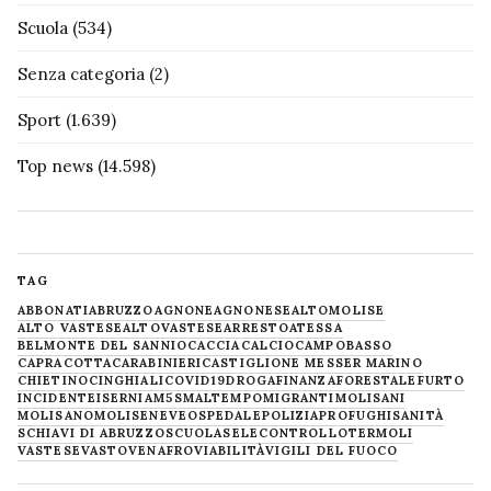
Scuola
(534)
Senza categoria
(2)
Sport
(1.639)
Top news
(14.598)
TAG
ABBONATI
ABRUZZO
AGNONE
AGNONESE
ALTOMOLISE
ALTO VASTESE
ALTOVASTESE
ARRESTO
ATESSA
BELMONTE DEL SANNIO
CACCIA
CALCIO
CAMPOBASSO
CAPRACOTTA
CARABINIERI
CASTIGLIONE MESSER MARINO
CHIETINO
CINGHIALI
COVID19
DROGA
FINANZA
FORESTALE
FURTO
INCIDENTE
ISERNIA
M5S
MALTEMPO
MIGRANTI
MOLISANI
MOLISANO
MOLISE
NEVE
OSPEDALE
POLIZIA
PROFUGHI
SANITÀ
SCHIAVI DI ABRUZZO
SCUOLA
SELECONTROLLO
TERMOLI
VASTESE
VASTO
VENAFRO
VIABILITÀ
VIGILI DEL FUOCO