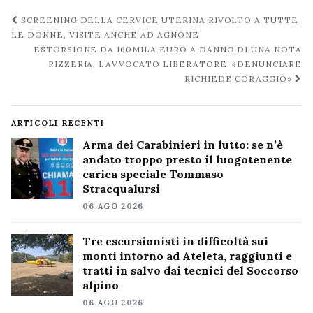
Navigazione
SCREENING DELLA CERVICE UTERINA RIVOLTO A TUTTE
post
LE DONNE, VISITE ANCHE AD AGNONE
ESTORSIONE DA 160MILA EURO A DANNO DI UNA NOTA
PIZZERIA, L’AVVOCATO LIBERATORE: «DENUNCIARE
RICHIEDE CORAGGIO»
ARTICOLI RECENTI
Arma dei Carabinieri in lutto: se n’è
andato troppo presto il luogotenente
carica speciale Tommaso
Stracqualursi
06 AGO 2026
Tre escursionisti in difficoltà sui
monti intorno ad Ateleta, raggiunti e
tratti in salvo dai tecnici del Soccorso
alpino
06 AGO 2026