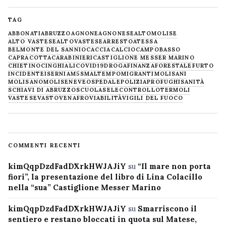
TAG
ABBONATI
ABRUZZO
AGNONE
AGNONESE
ALTOMOLISE
ALTO VASTESE
ALTOVASTESE
ARRESTO
ATESSA
BELMONTE DEL SANNIO
CACCIA
CALCIO
CAMPOBASSO
CAPRACOTTA
CARABINIERI
CASTIGLIONE MESSER MARINO
CHIETINO
CINGHIALI
COVID19
DROGA
FINANZA
FORESTALE
FURTO
INCIDENTE
ISERNIA
M5S
MALTEMPO
MIGRANTI
MOLISANI
MOLISANO
MOLISE
NEVE
OSPEDALE
POLIZIA
PROFUGHI
SANITÀ
SCHIAVI DI ABRUZZO
SCUOLA
SELECONTROLLO
TERMOLI
VASTESE
VASTO
VENAFRO
VIABILITÀ
VIGILI DEL FUOCO
COMMENTI RECENTI
kimQqpDzdFadDXrkHWJAJiY
su
“Il mare non porta
fiori”, la presentazione del libro di Lina Colacillo
nella “sua” Castiglione Messer Marino
kimQqpDzdFadDXrkHWJAJiY
su
Smarriscono il
sentiero e restano bloccati in quota sul Matese,