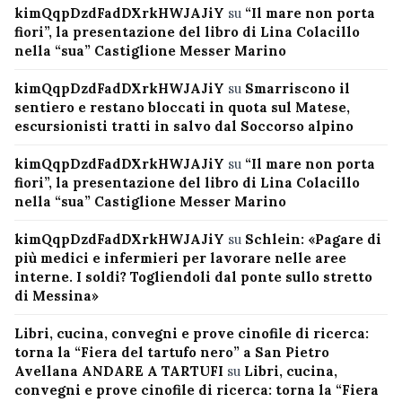
kimQqpDzdFadDXrkHWJAJiY
su
“Il mare non porta
fiori”, la presentazione del libro di Lina Colacillo
nella “sua” Castiglione Messer Marino
kimQqpDzdFadDXrkHWJAJiY
su
Smarriscono il
sentiero e restano bloccati in quota sul Matese,
escursionisti tratti in salvo dal Soccorso alpino
kimQqpDzdFadDXrkHWJAJiY
su
“Il mare non porta
fiori”, la presentazione del libro di Lina Colacillo
nella “sua” Castiglione Messer Marino
kimQqpDzdFadDXrkHWJAJiY
su
Schlein: «Pagare di
più medici e infermieri per lavorare nelle aree
interne. I soldi? Togliendoli dal ponte sullo stretto
di Messina»
Libri, cucina, convegni e prove cinofile di ricerca:
torna la “Fiera del tartufo nero” a San Pietro
Avellana ANDARE A TARTUFI
su
Libri, cucina,
convegni e prove cinofile di ricerca: torna la “Fiera