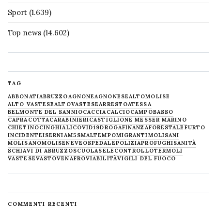
Sport
(1.639)
Top news
(14.602)
TAG
ABBONATI
ABRUZZO
AGNONE
AGNONESE
ALTOMOLISE
ALTO VASTESE
ALTOVASTESE
ARRESTO
ATESSA
BELMONTE DEL SANNIO
CACCIA
CALCIO
CAMPOBASSO
CAPRACOTTA
CARABINIERI
CASTIGLIONE MESSER MARINO
CHIETINO
CINGHIALI
COVID19
DROGA
FINANZA
FORESTALE
FURTO
INCIDENTE
ISERNIA
M5S
MALTEMPO
MIGRANTI
MOLISANI
MOLISANO
MOLISE
NEVE
OSPEDALE
POLIZIA
PROFUGHI
SANITÀ
SCHIAVI DI ABRUZZO
SCUOLA
SELECONTROLLO
TERMOLI
VASTESE
VASTO
VENAFRO
VIABILITÀ
VIGILI DEL FUOCO
COMMENTI RECENTI