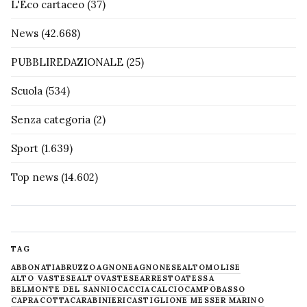
L'Eco cartaceo
(37)
News
(42.668)
PUBBLIREDAZIONALE
(25)
Scuola
(534)
Senza categoria
(2)
Sport
(1.639)
Top news
(14.602)
TAG
ABBONATI
ABRUZZO
AGNONE
AGNONESE
ALTOMOLISE
ALTO VASTESE
ALTOVASTESE
ARRESTO
ATESSA
BELMONTE DEL SANNIO
CACCIA
CALCIO
CAMPOBASSO
CAPRACOTTA
CARABINIERI
CASTIGLIONE MESSER MARINO