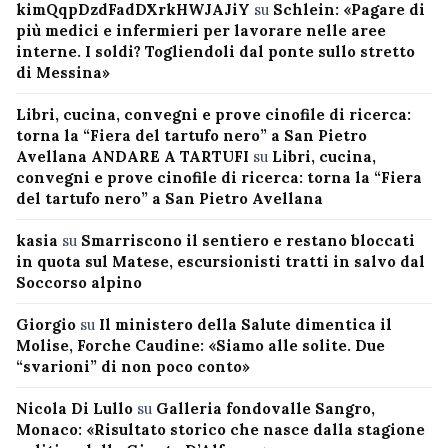
kimQqpDzdFadDXrkHWJAJiY
su
Schlein: «Pagare di
più medici e infermieri per lavorare nelle aree
interne. I soldi? Togliendoli dal ponte sullo stretto
di Messina»
Libri, cucina, convegni e prove cinofile di ricerca:
torna la “Fiera del tartufo nero” a San Pietro
Avellana ANDARE A TARTUFI
su
Libri, cucina,
convegni e prove cinofile di ricerca: torna la “Fiera
del tartufo nero” a San Pietro Avellana
kasia
su
Smarriscono il sentiero e restano bloccati
in quota sul Matese, escursionisti tratti in salvo dal
Soccorso alpino
Giorgio
su
Il ministero della Salute dimentica il
Molise, Forche Caudine: «Siamo alle solite. Due
“svarioni” di non poco conto»
Nicola Di Lullo
su
Galleria fondovalle Sangro,
Monaco: «Risultato storico che nasce dalla stagione