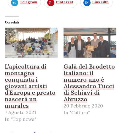
Telegram
Pinterest
LinkedIn
Correlati
L’apicoltura di
Galà del Brodetto
montagna
Italiano: il
conquista i
numero uno è
giovani artisti
Alessandro Tucci
d’Europa e presto
di Schiavi di
nascerà un
Abruzzo
murales
20 Febbraio 2020
7 Agosto 2021
In "Cultura"
In "Top news"