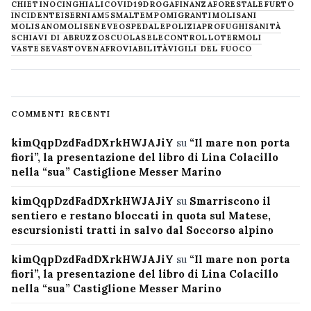
CHIETINO
CINGHIALI
COVID19
DROGA
FINANZA
FORESTALE
FURTO
INCIDENTE
ISERNIA
M5S
MALTEMPO
MIGRANTI
MOLISANI
MOLISANO
MOLISE
NEVE
OSPEDALE
POLIZIA
PROFUGHI
SANITÀ
SCHIAVI DI ABRUZZO
SCUOLA
SELECONTROLLO
TERMOLI
VASTESE
VASTO
VENAFRO
VIABILITÀ
VIGILI DEL FUOCO
COMMENTI RECENTI
kimQqpDzdFadDXrkHWJAJiY
su
“Il mare non porta
fiori”, la presentazione del libro di Lina Colacillo
nella “sua” Castiglione Messer Marino
kimQqpDzdFadDXrkHWJAJiY
su
Smarriscono il
sentiero e restano bloccati in quota sul Matese,
escursionisti tratti in salvo dal Soccorso alpino
kimQqpDzdFadDXrkHWJAJiY
su
“Il mare non porta
fiori”, la presentazione del libro di Lina Colacillo
nella “sua” Castiglione Messer Marino