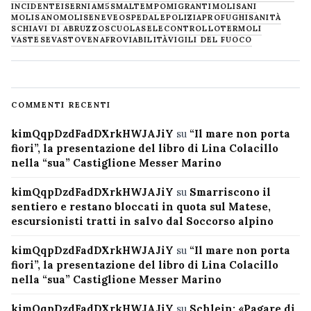
INCIDENTE
ISERNIA
M5S
MALTEMPO
MIGRANTI
MOLISANI
MOLISANO
MOLISE
NEVE
OSPEDALE
POLIZIA
PROFUGHI
SANITÀ
SCHIAVI DI ABRUZZO
SCUOLA
SELECONTROLLO
TERMOLI
VASTESE
VASTO
VENAFRO
VIABILITÀ
VIGILI DEL FUOCO
COMMENTI RECENTI
kimQqpDzdFadDXrkHWJAJiY
su
“Il mare non porta
fiori”, la presentazione del libro di Lina Colacillo
nella “sua” Castiglione Messer Marino
kimQqpDzdFadDXrkHWJAJiY
su
Smarriscono il
sentiero e restano bloccati in quota sul Matese,
escursionisti tratti in salvo dal Soccorso alpino
kimQqpDzdFadDXrkHWJAJiY
su
“Il mare non porta
fiori”, la presentazione del libro di Lina Colacillo
nella “sua” Castiglione Messer Marino
kimQqpDzdFadDXrkHWJAJiY
su
Schlein: «Pagare di