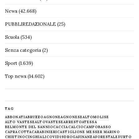
News
(42.668)
PUBBLIREDAZIONALE
(25)
Scuola
(534)
Senza categoria
(2)
Sport
(1.639)
Top news
(14.602)
TAG
ABBONATI
ABRUZZO
AGNONE
AGNONESE
ALTOMOLISE
ALTO VASTESE
ALTOVASTESE
ARRESTO
ATESSA
BELMONTE DEL SANNIO
CACCIA
CALCIO
CAMPOBASSO
CAPRACOTTA
CARABINIERI
CASTIGLIONE MESSER MARINO
CHIETINO
CINGHIALI
COVID19
DROGA
FINANZA
FORESTALE
FURTO