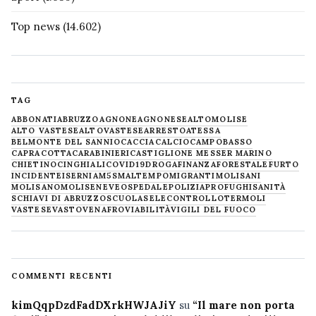
Top news
(14.602)
TAG
ABBONATI
ABRUZZO
AGNONE
AGNONESE
ALTOMOLISE
ALTO VASTESE
ALTOVASTESE
ARRESTO
ATESSA
BELMONTE DEL SANNIO
CACCIA
CALCIO
CAMPOBASSO
CAPRACOTTA
CARABINIERI
CASTIGLIONE MESSER MARINO
CHIETINO
CINGHIALI
COVID19
DROGA
FINANZA
FORESTALE
FURTO
INCIDENTE
ISERNIA
M5S
MALTEMPO
MIGRANTI
MOLISANI
MOLISANO
MOLISE
NEVE
OSPEDALE
POLIZIA
PROFUGHI
SANITÀ
SCHIAVI DI ABRUZZO
SCUOLA
SELECONTROLLO
TERMOLI
VASTESE
VASTO
VENAFRO
VIABILITÀ
VIGILI DEL FUOCO
COMMENTI RECENTI
kimQqpDzdFadDXrkHWJAJiY
su
“Il mare non porta