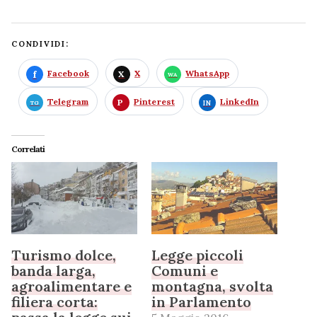
CONDIVIDI:
Facebook
X
WhatsApp
Telegram
Pinterest
LinkedIn
Correlati
Turismo dolce,
Legge piccoli
banda larga,
Comuni e
agroalimentare e
montagna, svolta
filiera corta:
in Parlamento