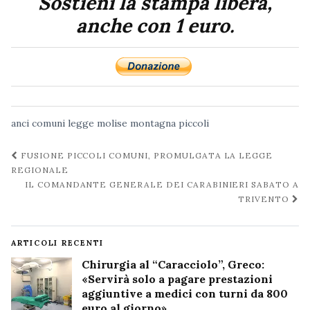
Sostieni la stampa libera,
anche con 1 euro.
anci
comuni
legge
molise
montagna
piccoli
Navigazione
FUSIONE PICCOLI COMUNI, PROMULGATA LA LEGGE
post
REGIONALE
IL COMANDANTE GENERALE DEI CARABINIERI SABATO A
TRIVENTO
ARTICOLI RECENTI
Chirurgia al “Caracciolo”, Greco:
«Servirà solo a pagare prestazioni
aggiuntive a medici con turni da 800
euro al giorno»