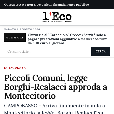
Questa testata non riceve alcun finanziamento pubblico
SABATO 8 AGOSTO 2026
Chirurgia al "Caracciolo", Greco: «Servirà solo a
ULTIM'ORA
pagare prestazioni aggiuntive a medici con turni
da 800 euro al giorno»
Cerca
CERCA
nel
sito
IN EVIDENZA
Piccoli Comuni, legge
Borghi-Realacci approda a
Montecitorio
CAMPOBASSO - Arriva finalmente in aula a
Montecitorio la legge "Borghi-Realacci" su