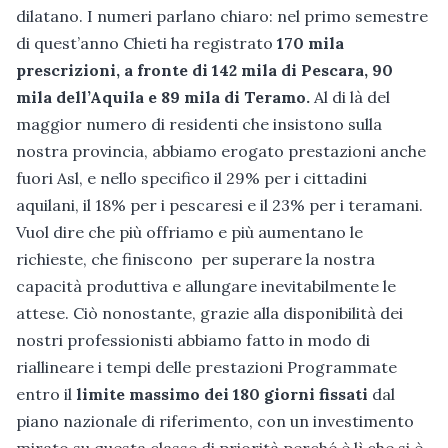
dilatano. I numeri parlano chiaro: nel primo semestre
di quest’anno Chieti ha registrato
170 mila
prescrizioni, a fronte di 142 mila di Pescara, 90
mila dell’Aquila e 89 mila di Teramo.
Al di là del
maggior numero di residenti che insistono sulla
nostra provincia, abbiamo erogato prestazioni anche
fuori Asl, e nello specifico il 29% per i cittadini
aquilani, il 18% per i pescaresi e il 23% per i teramani.
Vuol dire che più offriamo e più aumentano le
richieste, che finiscono per superare la nostra
capacità produttiva e allungare inevitabilmente le
attese. Ciò nonostante, grazie alla disponibilità dei
nostri professionisti abbiamo fatto in modo di
riallineare i tempi delle prestazioni Programmate
entro il
limite massimo dei 180 giorni fissati
dal
piano nazionale di riferimento, con un investimento
mirato su questa classe di priorità perché è lì che si è