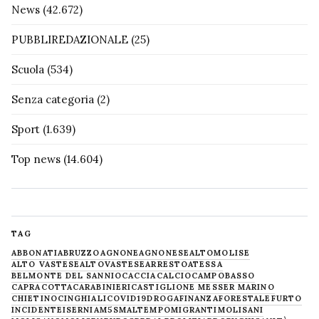
News
(42.672)
PUBBLIREDAZIONALE
(25)
Scuola
(534)
Senza categoria
(2)
Sport
(1.639)
Top news
(14.604)
TAG
ABBONATI
ABRUZZO
AGNONE
AGNONESE
ALTOMOLISE
ALTO VASTESE
ALTOVASTESE
ARRESTO
ATESSA
BELMONTE DEL SANNIO
CACCIA
CALCIO
CAMPOBASSO
CAPRACOTTA
CARABINIERI
CASTIGLIONE MESSER MARINO
CHIETINO
CINGHIALI
COVID19
DROGA
FINANZA
FORESTALE
FURTO
INCIDENTE
ISERNIA
M5S
MALTEMPO
MIGRANTI
MOLISANI