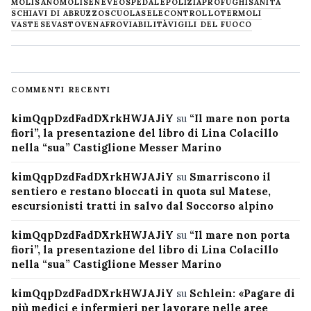
MOLISANO
MOLISE
NEVE
OSPEDALE
POLIZIA
PROFUGHI
SANITÀ
SCHIAVI DI ABRUZZO
SCUOLA
SELECONTROLLO
TERMOLI
VASTESE
VASTO
VENAFRO
VIABILITÀ
VIGILI DEL FUOCO
COMMENTI RECENTI
kimQqpDzdFadDXrkHWJAJiY
su
“Il mare non porta
fiori”, la presentazione del libro di Lina Colacillo
nella “sua” Castiglione Messer Marino
kimQqpDzdFadDXrkHWJAJiY
su
Smarriscono il
sentiero e restano bloccati in quota sul Matese,
escursionisti tratti in salvo dal Soccorso alpino
kimQqpDzdFadDXrkHWJAJiY
su
“Il mare non porta
fiori”, la presentazione del libro di Lina Colacillo
nella “sua” Castiglione Messer Marino
kimQqpDzdFadDXrkHWJAJiY
su
Schlein: «Pagare di
più medici e infermieri per lavorare nelle aree