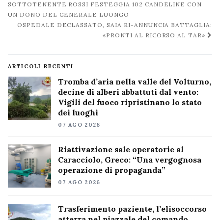
post
SOTTOTENENTE ROSSI FESTEGGIA 102 CANDELINE CON
UN DONO DEL GENERALE LUONGO
OSPEDALE DECLASSATO, SAIA RI-ANNUNCIA BATTAGLIA:
«PRONTI AL RICORSO AL TAR»
ARTICOLI RECENTI
Tromba d’aria nella valle del Volturno,
decine di alberi abbattuti dal vento:
Vigili del fuoco ripristinano lo stato
dei luoghi
07 AGO 2026
Riattivazione sale operatorie al
Caracciolo, Greco: “Una vergognosa
operazione di propaganda”
07 AGO 2026
Trasferimento paziente, l’elisoccorso
atterra nel piazzale del comando