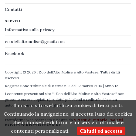
Contatti
SERVIZI
Informativa sulla privacy
ecodellaltomolise@gmail.com
Facebook
Copyright © 2026 l'Eco dell'Alto Molise e Alto Vastese. Tutti i diritti
riservati.
Registrazione Tribunale di Isernia n. 2 del 12 marzo 2014 | Anno 12
I contenuti presenti sul sito "l'Eco dell'Alto Molise e Alto Vastese" non
possono essere copiati, riprodotti, pubblicati o redistribuiti senza
Il nostro sito web utilizza cookies di terzi parti.
autorizzazione espressa degli autori.
Continuando la navigazione, si accetta l uso dei cookies
Piattaforma web realizzata e gestita da
VPONE di Vittorio Paoletti
che ci consente di fornire un servizio ottimale e
PRIVACY
CONTATTI
REDAZIONE
contenuti personalizzati.
Chiudi ed accetta