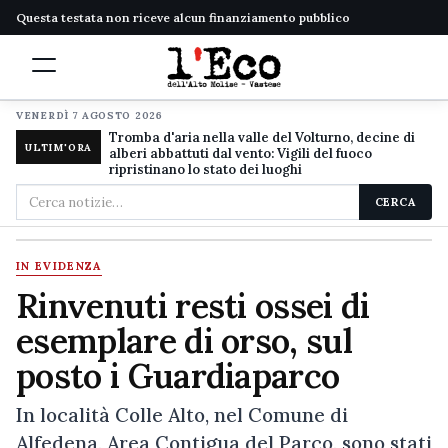
Questa testata non riceve alcun finanziamento pubblico
VENERDÌ 7 AGOSTO 2026
Tromba d'aria nella valle del Volturno, decine di
ULTIM'ORA
alberi abbattuti dal vento: Vigili del fuoco
ripristinano lo stato dei luoghi
Cerca
CERCA
nel
sito
IN EVIDENZA
Rinvenuti resti ossei di
esemplare di orso, sul
posto i Guardiaparco
In località Colle Alto, nel Comune di
Alfedena, Area Contigua del Parco, sono stati