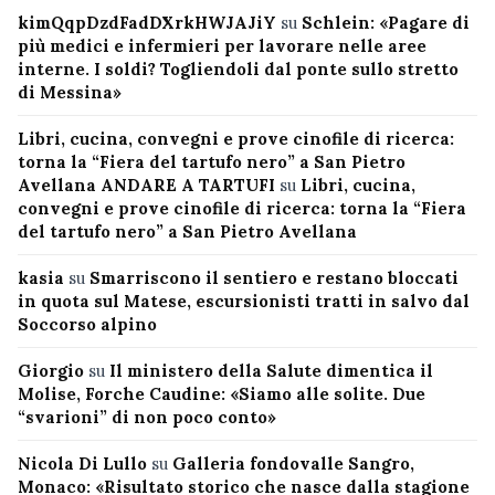
kimQqpDzdFadDXrkHWJAJiY
su
Schlein: «Pagare di
più medici e infermieri per lavorare nelle aree
interne. I soldi? Togliendoli dal ponte sullo stretto
di Messina»
Libri, cucina, convegni e prove cinofile di ricerca:
torna la “Fiera del tartufo nero” a San Pietro
Avellana ANDARE A TARTUFI
su
Libri, cucina,
convegni e prove cinofile di ricerca: torna la “Fiera
del tartufo nero” a San Pietro Avellana
kasia
su
Smarriscono il sentiero e restano bloccati
in quota sul Matese, escursionisti tratti in salvo dal
Soccorso alpino
Giorgio
su
Il ministero della Salute dimentica il
Molise, Forche Caudine: «Siamo alle solite. Due
“svarioni” di non poco conto»
Nicola Di Lullo
su
Galleria fondovalle Sangro,
Monaco: «Risultato storico che nasce dalla stagione