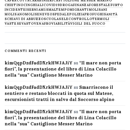
CAPRACOTTA
CARABINIERI
CASTIGLIONE MESSER MARINO
CHIETINO
CINGHIALI
COVID19
DROGA
FINANZA
FORESTALE
FURTO
INCIDENTE
ISERNIA
M5S
MALTEMPO
MIGRANTI
MOLISANI
MOLISANO
MOLISE
NEVE
OSPEDALE
POLIZIA
PROFUGHI
SANITÀ
SCHIAVI DI ABRUZZO
SCUOLA
SELECONTROLLO
TERMOLI
VASTESE
VASTO
VENAFRO
VIABILITÀ
VIGILI DEL FUOCO
COMMENTI RECENTI
kimQqpDzdFadDXrkHWJAJiY
su
“Il mare non porta
fiori”, la presentazione del libro di Lina Colacillo
nella “sua” Castiglione Messer Marino
kimQqpDzdFadDXrkHWJAJiY
su
Smarriscono il
sentiero e restano bloccati in quota sul Matese,
escursionisti tratti in salvo dal Soccorso alpino
kimQqpDzdFadDXrkHWJAJiY
su
“Il mare non porta
fiori”, la presentazione del libro di Lina Colacillo
nella “sua” Castiglione Messer Marino