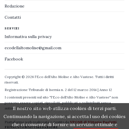
Redazione
Contatti
SERVIZI
Informativa sulla privacy
ecodellaltomolise@gmail.com
Facebook
Copyright © 2026 l'Eco dell'Alto Molise e Alto Vastese. Tutti i diritti
riservati.
Registrazione Tribunale di Isernia n. 2 del 12 marzo 2014 | Anno 12
I contenuti presenti sul sito "l'Eco dell'Alto Molise e Alto Vastese" non
possono essere copiati, riprodotti, pubblicati o redistribuiti senza
Il nostro sito web utilizza cookies di terzi parti.
autorizzazione espressa degli autori.
Continuando la navigazione, si accetta l uso dei cookies
Piattaforma web realizzata e gestita da
VPONE di Vittorio Paoletti
che ci consente di fornire un servizio ottimale e
PRIVACY
CONTATTI
REDAZIONE