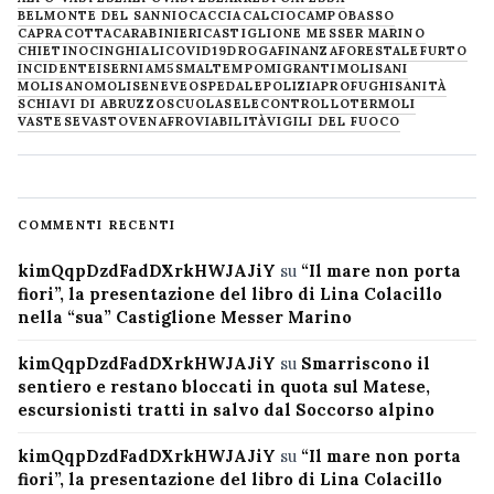
BELMONTE DEL SANNIO
CACCIA
CALCIO
CAMPOBASSO
CAPRACOTTA
CARABINIERI
CASTIGLIONE MESSER MARINO
CHIETINO
CINGHIALI
COVID19
DROGA
FINANZA
FORESTALE
FURTO
INCIDENTE
ISERNIA
M5S
MALTEMPO
MIGRANTI
MOLISANI
MOLISANO
MOLISE
NEVE
OSPEDALE
POLIZIA
PROFUGHI
SANITÀ
SCHIAVI DI ABRUZZO
SCUOLA
SELECONTROLLO
TERMOLI
VASTESE
VASTO
VENAFRO
VIABILITÀ
VIGILI DEL FUOCO
COMMENTI RECENTI
kimQqpDzdFadDXrkHWJAJiY
su
“Il mare non porta
fiori”, la presentazione del libro di Lina Colacillo
nella “sua” Castiglione Messer Marino
kimQqpDzdFadDXrkHWJAJiY
su
Smarriscono il
sentiero e restano bloccati in quota sul Matese,
escursionisti tratti in salvo dal Soccorso alpino
kimQqpDzdFadDXrkHWJAJiY
su
“Il mare non porta
fiori”, la presentazione del libro di Lina Colacillo