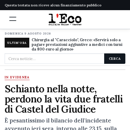
Questa testata non riceve alcun finanziamento pubblico
DOMENICA 9 AGOSTO 2026
Chirurgia al "Caracciolo", Greco: «Servirà solo a
ULTIM'ORA
pagare prestazioni aggiuntive a medici con turni
da 800 euro al giorno»
Cerca
CERCA
nel
sito
IN EVIDENZA
Schianto nella notte,
perdono la vita due fratelli
di Castel del Giudice
È pesantissimo il bilancio dell’incidente
avvenuto ieri sera, intorno alle 23.15, sulla