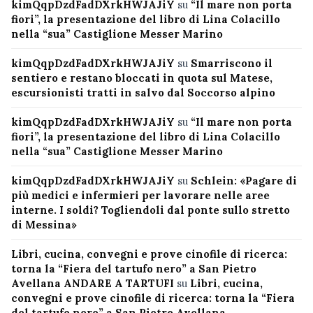
kimQqpDzdFadDXrkHWJAJiY
su
“Il mare non porta
fiori”, la presentazione del libro di Lina Colacillo
nella “sua” Castiglione Messer Marino
kimQqpDzdFadDXrkHWJAJiY
su
Smarriscono il
sentiero e restano bloccati in quota sul Matese,
escursionisti tratti in salvo dal Soccorso alpino
kimQqpDzdFadDXrkHWJAJiY
su
“Il mare non porta
fiori”, la presentazione del libro di Lina Colacillo
nella “sua” Castiglione Messer Marino
kimQqpDzdFadDXrkHWJAJiY
su
Schlein: «Pagare di
più medici e infermieri per lavorare nelle aree
interne. I soldi? Togliendoli dal ponte sullo stretto
di Messina»
Libri, cucina, convegni e prove cinofile di ricerca:
torna la “Fiera del tartufo nero” a San Pietro
Avellana ANDARE A TARTUFI
su
Libri, cucina,
convegni e prove cinofile di ricerca: torna la “Fiera
del tartufo nero” a San Pietro Avellana