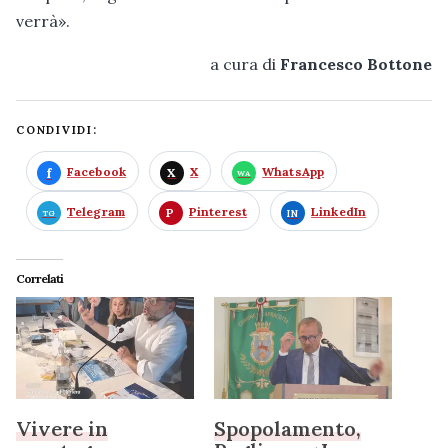
verrà».
a cura di
Francesco Bottone
CONDIVIDI:
Facebook
X
WhatsApp
Telegram
Pinterest
LinkedIn
Correlati
Vivere in
Spopolamento,