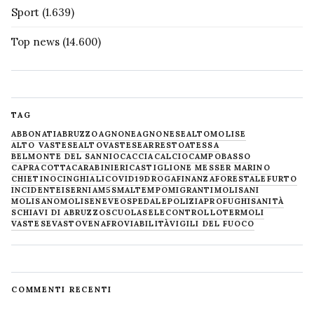
Sport
(1.639)
Top news
(14.600)
TAG
ABBONATI
ABRUZZO
AGNONE
AGNONESE
ALTOMOLISE
ALTO VASTESE
ALTOVASTESE
ARRESTO
ATESSA
BELMONTE DEL SANNIO
CACCIA
CALCIO
CAMPOBASSO
CAPRACOTTA
CARABINIERI
CASTIGLIONE MESSER MARINO
CHIETINO
CINGHIALI
COVID19
DROGA
FINANZA
FORESTALE
FURTO
INCIDENTE
ISERNIA
M5S
MALTEMPO
MIGRANTI
MOLISANI
MOLISANO
MOLISE
NEVE
OSPEDALE
POLIZIA
PROFUGHI
SANITÀ
SCHIAVI DI ABRUZZO
SCUOLA
SELECONTROLLO
TERMOLI
VASTESE
VASTO
VENAFRO
VIABILITÀ
VIGILI DEL FUOCO
COMMENTI RECENTI