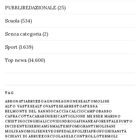
PUBBLIREDAZIONALE
(25)
Scuola
(534)
Senza categoria
(2)
Sport
(1.639)
Top news
(14.600)
TAG
ABBONATI
ABRUZZO
AGNONE
AGNONESE
ALTOMOLISE
ALTO VASTESE
ALTOVASTESE
ARRESTO
ATESSA
BELMONTE DEL SANNIO
CACCIA
CALCIO
CAMPOBASSO
CAPRACOTTA
CARABINIERI
CASTIGLIONE MESSER MARINO
CHIETINO
CINGHIALI
COVID19
DROGA
FINANZA
FORESTALE
FURTO
INCIDENTE
ISERNIA
M5S
MALTEMPO
MIGRANTI
MOLISANI
MOLISANO
MOLISE
NEVE
OSPEDALE
POLIZIA
PROFUGHI
SANITÀ
SCHIAVI DI ABRUZZO
SCUOLA
SELECONTROLLO
TERMOLI