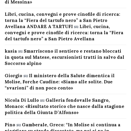
di Messina»
Libri, cucina, convegni e prove cinofile di ricerca:
torna la “Fiera del tartufo nero” a San Pietro
Avellana ANDARE A TARTUFI
su
Libri, cucina,
convegni e prove cinofile di ricerca: torna la “Fiera
del tartufo nero” a San Pietro Avellana
kasia
su
Smarriscono il sentiero e restano bloccati
in quota sul Matese, escursionisti tratti in salvo dal
Soccorso alpino
Giorgio
su
Il ministero della Salute dimentica il
Molise, Forche Caudine: «Siamo alle solite. Due
“svarioni” di non poco conto»
Nicola Di Lullo
su
Galleria fondovalle Sangro,
Monaco: «Risultato storico che nasce dalla stagione
politica della Giunta D’Alfonso»
Pino
su
Gamberale, Greco: “In Molise si continua a
viaggiare su strade dissestate, ma poi si va in