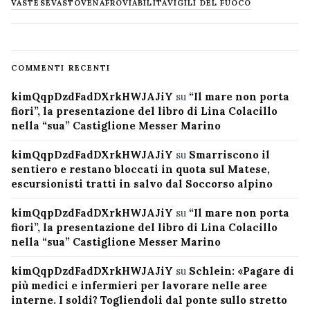
VASTESE
VASTO
VENAFRO
VIABILITÀ
VIGILI DEL FUOCO
COMMENTI RECENTI
kimQqpDzdFadDXrkHWJAJiY
su
“Il mare non porta
fiori”, la presentazione del libro di Lina Colacillo
nella “sua” Castiglione Messer Marino
kimQqpDzdFadDXrkHWJAJiY
su
Smarriscono il
sentiero e restano bloccati in quota sul Matese,
escursionisti tratti in salvo dal Soccorso alpino
kimQqpDzdFadDXrkHWJAJiY
su
“Il mare non porta
fiori”, la presentazione del libro di Lina Colacillo
nella “sua” Castiglione Messer Marino
kimQqpDzdFadDXrkHWJAJiY
su
Schlein: «Pagare di
più medici e infermieri per lavorare nelle aree
interne. I soldi? Togliendoli dal ponte sullo stretto