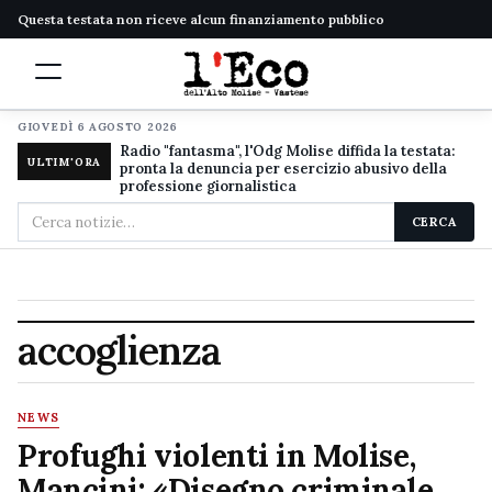
Questa testata non riceve alcun finanziamento pubblico
GIOVEDÌ 6 AGOSTO 2026
Radio "fantasma", l'Odg Molise diffida la testata:
ULTIM'ORA
pronta la denuncia per esercizio abusivo della
professione giornalistica
Cerca
CERCA
nel
sito
accoglienza
NEWS
Profughi violenti in Molise,
Mancini: «Disegno criminale