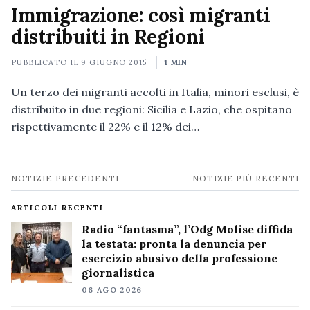
Immigrazione: così migranti
distribuiti in Regioni
PUBBLICATO IL
9 GIUGNO 2015
1 MIN
Un terzo dei migranti accolti in Italia, minori esclusi, è
distribuito in due regioni: Sicilia e Lazio, che ospitano
rispettivamente il 22% e il 12% dei…
Navigazione
NOTIZIE PRECEDENTI
NOTIZIE PIÙ RECENTI
notizie
ARTICOLI RECENTI
Radio “fantasma”, l’Odg Molise diffida
la testata: pronta la denuncia per
esercizio abusivo della professione
giornalistica
06 AGO 2026