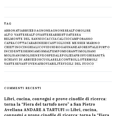
TAG
ABBONATI
ABRUZZO
AGNONE
AGNONESE
ALTOMOLISE
ALTO VASTESE
ALTOVASTESE
ARRESTO
ATESSA
BELMONTE DEL SANNIO
CACCIA
CALCIO
CAMPOBASSO
CAPRACOTTA
CARABINIERI
CASTIGLIONE MESSER MARINO
CHIETINO
CINGHIALI
COVID19
DROGA
FINANZA
FORESTALE
FURTO
INCIDENTE
ISERNIA
M5S
MALTEMPO
MIGRANTI
MOLISANI
MOLISANO
MOLISE
NEVE
OSPEDALE
POLIZIA
PROFUGHI
SANITÀ
SCHIAVI DI ABRUZZO
SCUOLA
SELECONTROLLO
TERMOLI
VASTESE
VASTO
VENAFRO
VIABILITÀ
VIGILI DEL FUOCO
COMMENTI RECENTI
Libri, cucina, convegni e prove cinofile di ricerca:
torna la “Fiera del tartufo nero” a San Pietro
Avellana ANDARE A TARTUFI
su
Libri, cucina,
convegni e prove cinofile di ricerca: torna la “Fiera