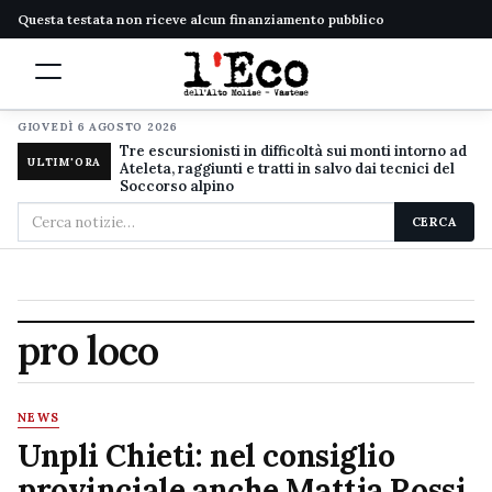
Questa testata non riceve alcun finanziamento pubblico
GIOVEDÌ 6 AGOSTO 2026
Tre escursionisti in difficoltà sui monti intorno ad
ULTIM'ORA
Ateleta, raggiunti e tratti in salvo dai tecnici del
Soccorso alpino
Cerca
CERCA
nel
sito
pro loco
NEWS
Unpli Chieti: nel consiglio
provinciale anche Mattia Rossi