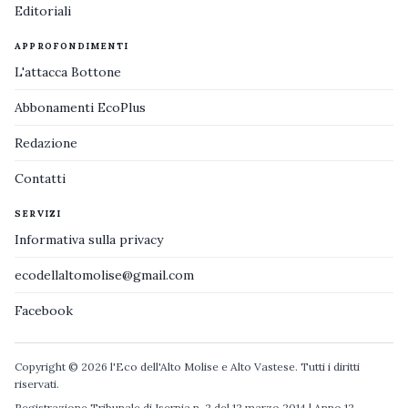
Editoriali
APPROFONDIMENTI
L'attacca Bottone
Abbonamenti EcoPlus
Redazione
Contatti
SERVIZI
Informativa sulla privacy
ecodellaltomolise@gmail.com
Facebook
Copyright © 2026 l'Eco dell'Alto Molise e Alto Vastese. Tutti i diritti
riservati.
Registrazione Tribunale di Isernia n. 2 del 12 marzo 2014 | Anno 12