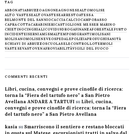
TAG
ABBONATI
ABRUZZO
AGNONE
AGNONESE
ALTOMOLISE
ALTO VASTESE
ALTOVASTESE
ARRESTO
ATESSA
BELMONTE DEL SANNIO
CACCIA
CALCIO
CAMPOBASSO
CAPRACOTTA
CARABINIERI
CASTIGLIONE MESSER MARINO
CHIETINO
CINGHIALI
COVID19
DROGA
FINANZA
FORESTALE
FURTO
INCIDENTE
ISERNIA
M5S
MALTEMPO
MIGRANTI
MOLISANI
MOLISANO
MOLISE
NEVE
OSPEDALE
POLIZIA
PROFUGHI
SANITÀ
SCHIAVI DI ABRUZZO
SCUOLA
SELECONTROLLO
TERMOLI
VASTESE
VASTO
VENAFRO
VIABILITÀ
VIGILI DEL FUOCO
COMMENTI RECENTI
Libri, cucina, convegni e prove cinofile di ricerca:
torna la “Fiera del tartufo nero” a San Pietro
Avellana ANDARE A TARTUFI
su
Libri, cucina,
convegni e prove cinofile di ricerca: torna la “Fiera
del tartufo nero” a San Pietro Avellana
kasia
su
Smarriscono il sentiero e restano bloccati
in quota sul Matese, escursionisti tratti in salvo dal