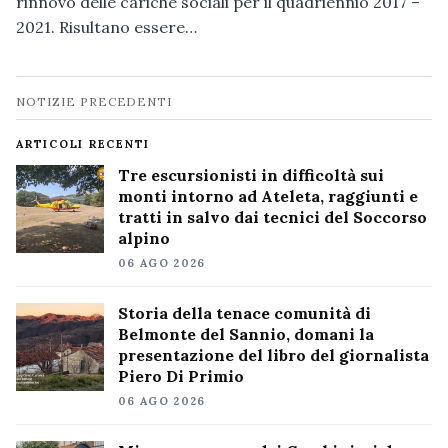
rinnovo delle cariche sociali per il quadriennio 2017 –
2021. Risultano essere…
Navigazione
NOTIZIE PRECEDENTI
notizie
ARTICOLI RECENTI
Tre escursionisti in difficoltà sui
monti intorno ad Ateleta, raggiunti e
tratti in salvo dai tecnici del Soccorso
alpino
06 AGO 2026
Storia della tenace comunità di
Belmonte del Sannio, domani la
presentazione del libro del giornalista
Piero Di Primio
06 AGO 2026