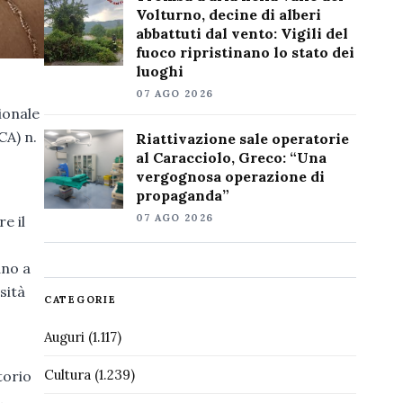
Volturno, decine di alberi
abbattuti dal vento: Vigili del
fuoco ripristinano lo stato dei
luoghi
07 AGO 2026
ionale
CA) n.
Riattivazione sale operatorie
al Caracciolo, Greco: “Una
vergognosa operazione di
propaganda”
07 AGO 2026
e il
ano a
sità
CATEGORIE
Auguri
(1.117)
Cultura
(1.239)
torio
,