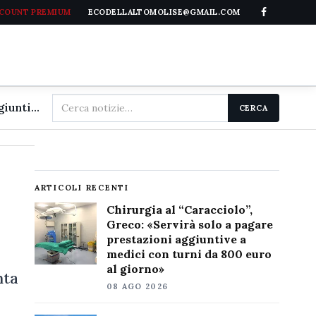
CCOUNT PREMIUM
ECODELLALTOMOLISE@GMAIL.COM
Cerca
Chirurgia al "Caracciolo", Greco: «Servirà solo a pagare prestazioni aggiuntive a medici con turni da 800 euro al giorno»
CERCA
nel
sito
ARTICOLI RECENTI
Chirurgia al “Caracciolo”,
Greco: «Servirà solo a pagare
prestazioni aggiuntive a
medici con turni da 800 euro
al giorno»
nta
08 AGO 2026