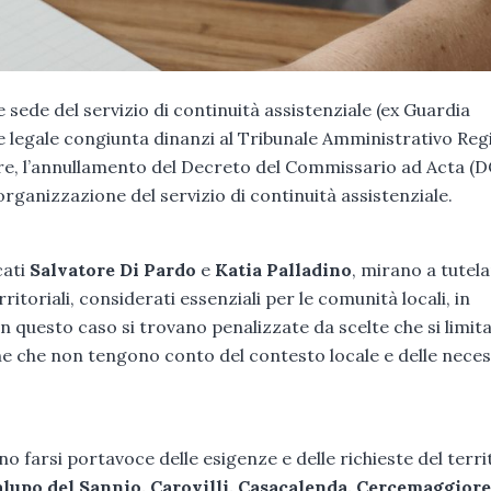
 sede del servizio di continuità assistenziale (ex Guardia
 legale congiunta dinanzi al Tribunale Amministrativo Reg
lare, l’annullamento del Decreto del Commissario ad Acta (D
rganizzazione del servizio di continuità assistenziale.
cati
Salvatore Di Pardo
e
Katia Palladino
, mirano a tutelar
rritoriali, considerati essenziali per le comunità locali, in
in questo caso si trovano penalizzate da scelte che si limit
he che non tengono conto del contesto locale e delle neces
o farsi portavoce delle esigenze e delle richieste del terri
lupo del Sannio, Carovilli, Casacalenda, Cercemaggiore