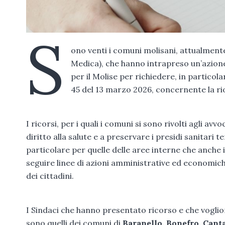
S
ono venti i comuni molisani, attualmente
Medica), che hanno intrapreso un’azione
per il Molise per richiedere, in partico
45 del 13 marzo 2026, concernente la rio
I ricorsi, per i quali i comuni si sono rivolti agli avvo
diritto alla salute e a preservare i presidi sanitari te
particolare per quelle delle aree interne che anche 
seguire linee di azioni amministrative ed economic
dei cittadini.
I Sindaci che hanno presentato ricorso e che voglion
sono quelli dei comuni di
Baranello, Bonefro, Canta