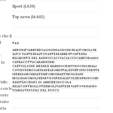
Sport
(1.639)
Top news
(14.602)
 che il
l
TAG
ABBONATI
ABRUZZO
AGNONE
AGNONESE
ALTOMOLISE
ALTO VASTESE
ALTOVASTESE
ARRESTO
ATESSA
e
BELMONTE DEL SANNIO
CACCIA
CALCIO
CAMPOBASSO
 la
CAPRACOTTA
CARABINIERI
CASTIGLIONE MESSER MARINO
CHIETINO
CINGHIALI
COVID19
DROGA
FINANZA
FORESTALE
FURTO
INCIDENTE
ISERNIA
M5S
MALTEMPO
MIGRANTI
MOLISANI
MOLISANO
MOLISE
NEVE
OSPEDALE
POLIZIA
PROFUGHI
iale,
SANITÀ
SCHIAVI DI ABRUZZO
SCUOLA
SELECONTROLLO
TERMOLI
VASTESE
VASTO
VENAFRO
 con le
VIABILITÀ
VIGILI DEL FUOCO
ieste
erano
aria