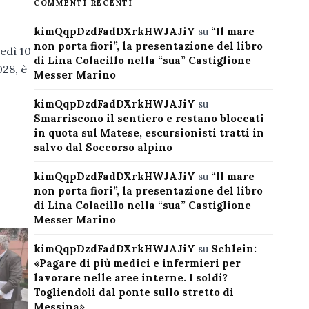
COMMENTI RECENTI
kimQqpDzdFadDXrkHWJAJiY
su
“Il mare
non porta fiori”, la presentazione del libro
ledì 10
di Lina Colacillo nella “sua” Castiglione
28, è
Messer Marino
kimQqpDzdFadDXrkHWJAJiY
su
Smarriscono il sentiero e restano bloccati
in quota sul Matese, escursionisti tratti in
salvo dal Soccorso alpino
kimQqpDzdFadDXrkHWJAJiY
su
“Il mare
non porta fiori”, la presentazione del libro
di Lina Colacillo nella “sua” Castiglione
Messer Marino
kimQqpDzdFadDXrkHWJAJiY
su
Schlein:
«Pagare di più medici e infermieri per
lavorare nelle aree interne. I soldi?
Togliendoli dal ponte sullo stretto di
Messina»