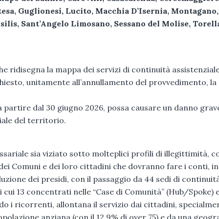
tesa, Guglionesi, Lucito, Macchia D’Isernia, Montagano,
silis, Sant’Angelo Limosano, Sessano del Molise, Torell
he ridisegna la mappa dei servizi di continuità assistenziale
chiesto, unitamente all’annullamento del provvedimento, la
 a partire dal 30 giugno 2026, possa causare un danno grav
iale del territorio.
iale sia viziato sotto molteplici profili di illegittimità, c
ei Comuni e dei loro cittadini che dovranno fare i conti, in
duzione dei presidi, con il passaggio da 44 sedi di continuit
, di cui 13 concentrati nelle “Case di Comunità” (Hub/Spoke) 
 i ricorrenti, allontana il servizio dai cittadini, specialme
polazione anziana (con il 12,9% di over 75) e da una geogra