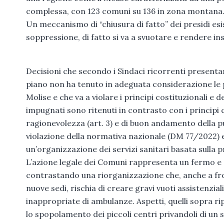
complessa, con 123 comuni su 136 in zona montana
Un meccanismo di “chiusura di fatto” dei presidi es
soppressione, di fatto si va a svuotare e rendere ins
Decisioni che secondo i Sindaci ricorrenti presentan
piano non ha tenuto in adeguata considerazione le p
Molise e che va a violare i principi costituzionali e 
impugnati sono ritenuti in contrasto con i principi co
ragionevolezza (art. 3) e di buon andamento della pu
violazione della normativa nazionale (DM 77/2022) e
un’organizzazione dei servizi sanitari basata sulla pr
L’azione legale dei Comuni rappresenta un fermo e co
contrastando una riorganizzazione che, anche a fro
nuove sedi, rischia di creare gravi vuoti assistenzia
inappropriate di ambulanze. Aspetti, quelli sopra r
lo spopolamento dei piccoli centri privandoli di un 