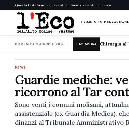
Questa testata non riceve alcun finanziamento pubblico
HOME
IN EVIDENZA
NEWS
DOMENICA 9 AGOSTO 2026
ULTIM'ORA
NEWS
Guardie mediche: ve
ricorrono al Tar cont
Sono venti i comuni molisani, attualm
assistenziale (ex Guardia Medica), ch
dinanzi al Tribunale Amministrativo R