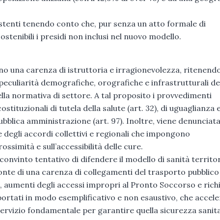
.
istenti tenendo conto che, pur senza un atto formale di
ostenibili i presidi non inclusi nel nuovo modello.
o una carenza di istruttoria e irragionevolezza, ritenendo
eculiarità demografiche, orografiche e infrastrutturali de
della normativa di settore. A tal proposito i provvedimenti
stituzionali di tutela della salute (art. 32), di uguaglianza 
bblica amministrazione (art. 97). Inoltre, viene denunciata
 degli accordi collettivi e regionali che impongono
ossimità e sull’accessibilità delle cure.
nvinto tentativo di difendere il modello di sanità territor
nte di una carenza di collegamenti del trasporto pubblico
li, aumenti degli accessi impropri al Pronto Soccorso e rich
iportati in modo esemplificativo e non esaustivo, che accel
servizio fondamentale per garantire quella sicurezza sanit