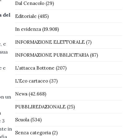
Dal Cenacolo
(29)
a del
Editoriale
(485)
In evidenza
(19.908)
INFORMAZIONE ELETTORALE
(7)
, e
 sua
INFORMAZIONE PUBBLICITARIA
(87)
e e
L'attacca Bottone
(207)
L'Eco cartaceo
(37)
News
(42.668)
on un
PUBBLIREDAZIONALE
(25)
à
Scuola
(534)
e 3
nte in
Senza categoria
(2)
fia