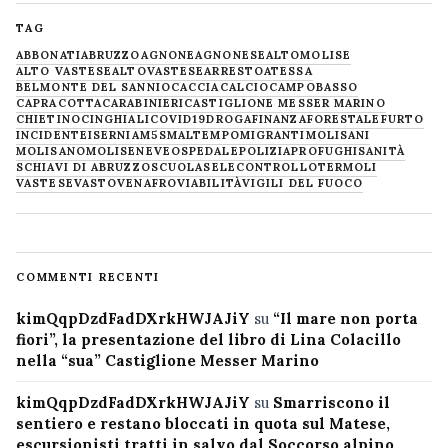
TAG
ABBONATI
ABRUZZO
AGNONE
AGNONESE
ALTOMOLISE
ALTO VASTESE
ALTOVASTESE
ARRESTO
ATESSA
BELMONTE DEL SANNIO
CACCIA
CALCIO
CAMPOBASSO
CAPRACOTTA
CARABINIERI
CASTIGLIONE MESSER MARINO
CHIETINO
CINGHIALI
COVID19
DROGA
FINANZA
FORESTALE
FURTO
INCIDENTE
ISERNIA
M5S
MALTEMPO
MIGRANTI
MOLISANI
MOLISANO
MOLISE
NEVE
OSPEDALE
POLIZIA
PROFUGHI
SANITÀ
SCHIAVI DI ABRUZZO
SCUOLA
SELECONTROLLO
TERMOLI
VASTESE
VASTO
VENAFRO
VIABILITÀ
VIGILI DEL FUOCO
COMMENTI RECENTI
kimQqpDzdFadDXrkHWJAJiY
su
“Il mare non porta
fiori”, la presentazione del libro di Lina Colacillo
nella “sua” Castiglione Messer Marino
kimQqpDzdFadDXrkHWJAJiY
su
Smarriscono il
sentiero e restano bloccati in quota sul Matese,
escursionisti tratti in salvo dal Soccorso alpino