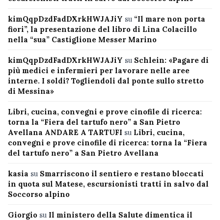
kimQqpDzdFadDXrkHWJAJiY
su
“Il mare non porta
fiori”, la presentazione del libro di Lina Colacillo
nella “sua” Castiglione Messer Marino
kimQqpDzdFadDXrkHWJAJiY
su
Schlein: «Pagare di
più medici e infermieri per lavorare nelle aree
interne. I soldi? Togliendoli dal ponte sullo stretto
di Messina»
Libri, cucina, convegni e prove cinofile di ricerca:
torna la “Fiera del tartufo nero” a San Pietro
Avellana ANDARE A TARTUFI
su
Libri, cucina,
convegni e prove cinofile di ricerca: torna la “Fiera
del tartufo nero” a San Pietro Avellana
kasia
su
Smarriscono il sentiero e restano bloccati
in quota sul Matese, escursionisti tratti in salvo dal
Soccorso alpino
Giorgio
su
Il ministero della Salute dimentica il