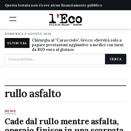
Questa testata non riceve alcun finanziamento pubblico
DOMENICA 9 AGOSTO 2026
Chirurgia al "Caracciolo", Greco: «Servirà solo a
ULTIM'ORA
pagare prestazioni aggiuntive a medici con turni
da 800 euro al giorno»
Cerca
CERCA
nel
sito
rullo asfalto
NEWS
Cade dal rullo mentre asfalta,
operaio finisce in una scarpata