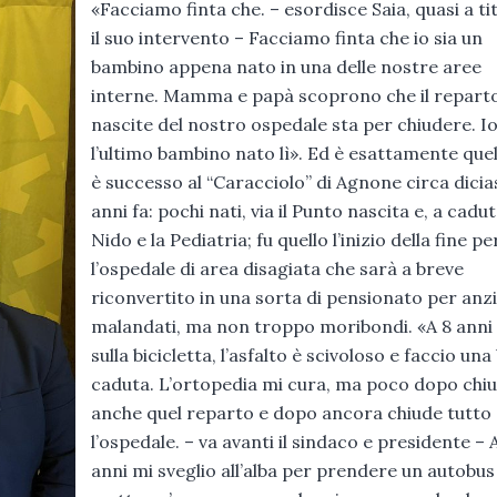
«Facciamo finta che. – esordisce Saia, quasi a ti
il suo intervento – Facciamo finta che io sia un
bambino appena nato in una delle nostre aree
interne. Mamma e papà scoprono che il repart
nascite del nostro ospedale sta per chiudere. I
l’ultimo bambino nato lì». Ed è esattamente que
è successo al “Caracciolo” di Agnone circa dicia
anni fa: pochi nati, via il Punto nascita e, a caduta
Nido e la Pediatria; fu quello l’inizio della fine pe
l’ospedale di area disagiata che sarà a breve
riconvertito in una sorta di pensionato per anz
malandati, ma non troppo moribondi. «A 8 anni
sulla bicicletta, l’asfalto è scivoloso e faccio una
caduta. L’ortopedia mi cura, ma poco dopo chi
anche quel reparto e dopo ancora chiude tutto
l’ospedale. – va avanti il sindaco e presidente – 
anni mi sveglio all’alba per prendere un autobus