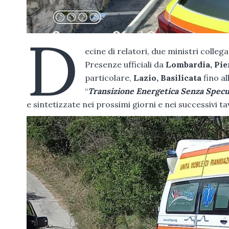
D
ecine di relatori, due ministri collega
Presenze ufficiali da
Lombardia, Pie
particolare,
Lazio, Basilicata
fino al
“
Transizione Energetica Senza Specu
e sintetizzate nei prossimi giorni e nei successivi tav