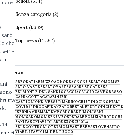
Scuola
(534)
tolare
Senza categoria
(2)
o
Sport
(1.639)
o sarò
Top news
(14.597)
llo che
ssette
, il
r
TAG
ABBONATI
ABRUZZO
AGNONE
AGNONESE
ALTOMOLISE
iani
ALTO VASTESE
ALTOVASTESE
ARRESTO
ATESSA
 sono
BELMONTE DEL SANNIO
CACCIA
CALCIO
CAMPOBASSO
CAPRACOTTA
CARABINIERI
 brutta
CASTIGLIONE MESSER MARINO
CHIETINO
CINGHIALI
COVID19
DROGA
FINANZA
FORESTALE
FURTO
INCIDENTE
ude
ISERNIA
M5S
MALTEMPO
MIGRANTI
MOLISANI
MOLISANO
MOLISE
NEVE
OSPEDALE
POLIZIA
PROFUGHI
SANITÀ
SCHIAVI DI ABRUZZO
SCUOLA
A 14
SELECONTROLLO
TERMOLI
VASTESE
VASTO
VENAFRO
 che ci
VIABILITÀ
VIGILI DEL FUOCO