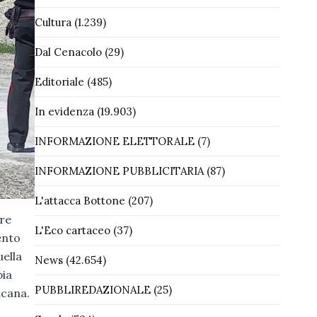
Cultura
(1.239)
Dal Cenacolo
(29)
Editoriale
(485)
In evidenza
(19.903)
INFORMAZIONE ELETTORALE
(7)
INFORMAZIONE PUBBLICITARIA
(87)
L'attacca Bottone
(207)
rre
L'Eco cartaceo
(37)
ento
uella
News
(42.654)
pia
PUBBLIREDAZIONALE
(25)
icana.