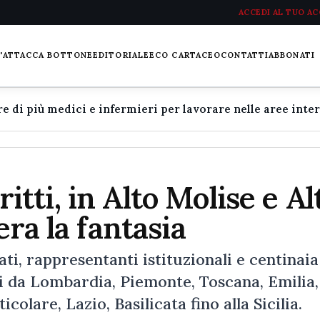
ACCEDI AL TUO A
L'ATTACCA BOTTONE
EDITORIALE
ECO CARTACEO
CONTATTI
ABBONATI
iritti, in Alto Molise e Al
era la fantasia
ati, rappresentanti istituzionali e centinaia
ali da Lombardia, Piemonte, Toscana, Emilia,
colare, Lazio, Basilicata fino alla Sicilia.