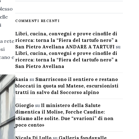
o
plesso
elle
COMMENTI RECENTI
i
Libri, cucina, convegni e prove cinofile di
ricerca: torna la “Fiera del tartufo nero” a
a rete
San Pietro Avellana ANDARE A TARTUFI
su
osì
Libri, cucina, convegni e prove cinofile di
cano e
ricerca: torna la “Fiera del tartufo nero” a
San Pietro Avellana
kasia
su
Smarriscono il sentiero e restano
bloccati in quota sul Matese, escursionisti
tratti in salvo dal Soccorso alpino
Giorgio
su
Il ministero della Salute
dimentica il Molise, Forche Caudine:
«Siamo alle solite. Due “svarioni” di non
poco conto»
Nicola Di Lullo
su
Galleria fondovalle