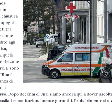
no».
e un
n chiusura
 impegni
eti tra
ce come
ito agli
ità,
, quelli
per le zone
are. E sono
“
Snai
”
anza di
o a
sso
. Dopo decenni di Snai siamo ancora qui a dover ascolt
basilari e costituzionalmente garantiti. Probabilmente si st