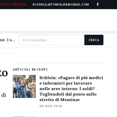
CCOUNT PREMIUM
ECODELLALTOMOLISE@GMAIL.COM
Cerca
Schlein: «Pagare di più medici e infermieri per lavorare nelle aree interne. I soldi? Togliendoli dal ponte sullo stretto di Messina»
CERCA
nel
sito
to
ARTICOLI RECENTI
Schlein: «Pagare di più medici
e infermieri per lavorare
nelle aree interne. I soldi?
 di
Togliendoli dal ponte sullo
stretto di Messina»
06 AGO 2026