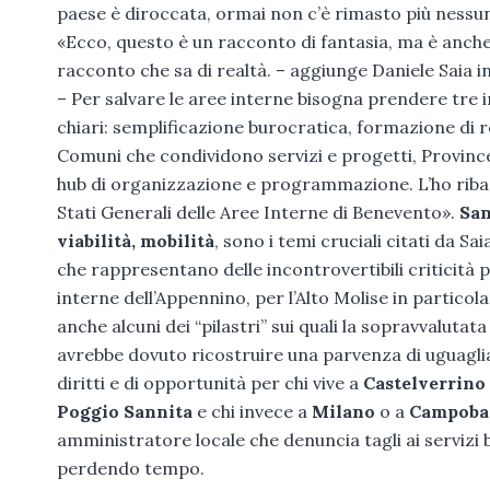
paese è diroccata, ormai non c’è rimasto più nessu
«Ecco, questo è un racconto di fantasia, ma è anch
racconto che sa di realtà. – aggiunge Daniele Saia i
– Per salvare le aree interne bisogna prendere tre
chiari: semplificazione burocratica, formazione di r
Comuni che condividono servizi e progetti, Provin
hub di organizzazione e programmazione. L’ho ribad
Stati Generali delle Aree Interne di Benevento».
San
viabilità, mobilità
, sono i temi cruciali citati da Saia
che rappresentano delle incontrovertibili criticità 
interne dell’Appennino, per l’Alto Molise in particol
anche alcuni dei “pilastri” sui quali la sopravvalutata 
avrebbe dovuto ricostruire una parvenza di uguagli
diritti e di opportunità per chi vive a
Castelverrino
Poggio Sannita
e chi invece a
Milano
o a
Campoba
amministratore locale che denuncia tagli ai servizi 
perdendo tempo.