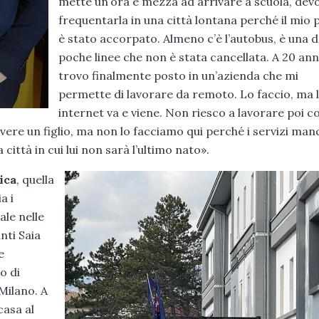
mette un’ora e mezza ad arrivare a scuola, dev
frequentarla in una città lontana perché il mio 
è stato accorpato. Almeno c’è l’autobus, è una d
poche linee che non è stata cancellata. A 20 ann
trovo finalmente posto in un’azienda che mi
permette di lavorare da remoto. Lo faccio, ma l
internet va e viene. Non riesco a lavorare poi c
vere un figlio, ma non lo facciamo qui perché i servizi man
città in cui lui non sarà l’ultimo nato».
ica
, quella
a i
ale nelle
nti Saia
e
o di
Milano. A
casa al