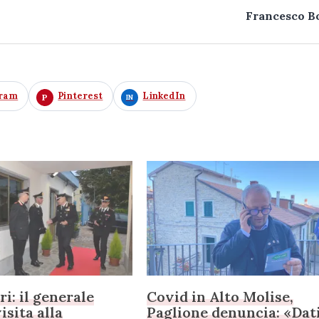
Francesco B
gram
Pinterest
LinkedIn
i: il generale
Covid in Alto Molise,
isita alla
Paglione denuncia: «Dat