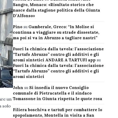
Sangro, Monaco: «Risultato storico che
nasce dalla stagione politica della Giunta
D’Alfonso»
Pino
su
Gamberale, Greco: “In Molise si
continua a viaggiare su strade dissestate,
ma poi si va in Abruzzo a tagliare nastri”
Fuori la chimica dalla tavola: l’associazione
“Tartufo Abruzzo” contro gli additivi e gli
aromi sintetici ANDARE A TARTUFI app
su
Fuori la chimica dalla tavola: l’associazione
“Tartufo Abruzzo” contro gli additivi e gli
aromi sintetici
John
su
Si insedia il nuovo Consiglio
comunale di Pietracatella e il sindaco
Tomassone in Giunta rispetta le quote rosa
are un
a solo
Filiera boschiva e tartufi per combattere lo
spopolamento, Montella in visita a San