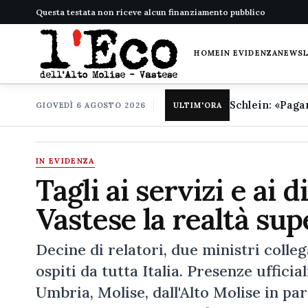
Questa testata non riceve alcun finanziamento pubblico
HOME
IN EVIDENZA
NEWS
GIOVEDÌ 6 AGOSTO 2026
ULTIM'ORA
IN EVIDENZA
Tagli ai servizi e ai d
Vastese la realtà sup
Decine di relatori, due ministri colleg
ospiti da tutta Italia. Presenze uffici
Umbria, Molise, dall'Alto Molise in parti