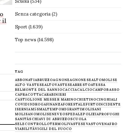
Scuola
(534)
io
Senza categoria
(2)
 il
Sport
(1.639)
Top news
(14.598)
TAG
ABBONATI
ABRUZZO
AGNONE
AGNONESE
ALTOMOLISE
ALTO VASTESE
ALTOVASTESE
ARRESTO
ATESSA
BELMONTE DEL SANNIO
CACCIA
CALCIO
CAMPOBASSO
CAPRACOTTA
CARABINIERI
CASTIGLIONE MESSER MARINO
CHIETINO
CINGHIALI
COVID19
DROGA
FINANZA
FORESTALE
FURTO
INCIDENTE
ISERNIA
M5S
MALTEMPO
MIGRANTI
MOLISANI
MOLISANO
MOLISE
NEVE
OSPEDALE
POLIZIA
PROFUGHI
SANITÀ
SCHIAVI DI ABRUZZO
SCUOLA
SELECONTROLLO
TERMOLI
VASTESE
VASTO
VENAFRO
VIABILITÀ
VIGILI DEL FUOCO