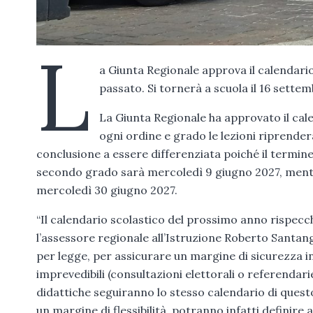
L
a Giunta Regionale approva il calendario
passato. Si tornerà a scuola il 16 sette
La Giunta Regionale ha approvato il cale
ogni ordine e grado le lezioni riprend
conclusione a essere differenziata poiché il termine
secondo grado sarà mercoledì 9 giugno 2027, mentre 
mercoledì 30 giugno 2027.
“Il calendario scolastico del prossimo anno rispecc
l’assessore regionale all’Istruzione Roberto Santan
per legge, per assicurare un margine di sicurezza in
imprevedibili (consultazioni elettorali o referendarie,
didattiche seguiranno lo stesso calendario di questo
un margine di flessibilità, potranno infatti definir