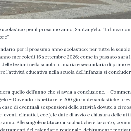
 scolastico per il prossimo anno, Santangelo: “In linea con
mbre”
ndario per il prossimo anno scolastico: per tutte le scuole
eranno mercoledì 16 settembre 2026; come in passato sarà l
 delle lezioni nella scuola primaria e secondaria di primo e
l’attività educativa nella scuola dell’infanzia si conclude
hierà quello dell’anno che si avvia a conclusione. – Commen
gelo – Dovendo rispettare le 200 giornate scolastiche prev
 caso di eventuali sospensioni delle attività dovute a circ
 eventi climatici, ecc.), le date di avvio e chiusura delle atti
 anno. Alle singole istituzioni scolastiche è lasciato, comu
e adattamenti del calendario regionale, debitamente motivati