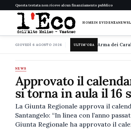
Questa testata non riceve alcun finanziamento pubblico
HOME
IN EVIDENZA
NEWS
GIOVEDÌ 6 AGOSTO 2026
ULTIM'ORA
NEWS
Approvato il calendar
si torna in aula il 16
La Giunta Regionale approva il calend
Santangelo: “In linea con l’anno passat
Giunta Regionale ha approvato il cale