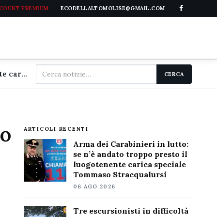
CCOUNT PREMIUM
ECODELLALTOMOLISE@GMAIL.COM
Cerca
Arma dei Carabinieri in lutto: se n'è andato troppo presto il luogotenente carica speciale Tommaso Stracqualursi
CERCA
nel
sito
zo
ARTICOLI RECENTI
Arma dei Carabinieri in lutto:
se n’è andato troppo presto il
luogotenente carica speciale
Tommaso Stracqualursi
06 AGO 2026
Tre escursionisti in difficoltà