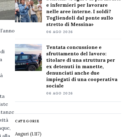
e infermieri per lavorare
nelle aree interne. I soldi?
Togliendoli dal ponte sullo
stretto di Messina»
 l’anno
06 AGO 2026
Tentata concussione e
 di
sfruttamento del lavoro:
a
titolare di una struttura per
ex detenuti in manette,
denunciati anche due
rà
impiegati di una cooperativa
sociale
06 AGO 2026
ta
iste
ostanze
vità
CATEGORIE
nque,
Auguri
(1.117)
 alla