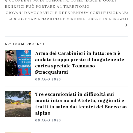
Navigazione
COOPERATIVA DI COMUNITÀ, COME NASCE E QUALI
post
BENEFICI PUÒ PORTARE AL TERRITORIO
GIOVANI DEMOCRATICI E REFERENDUM COSTITUZIONALE:
LA SEGRETARIA NAZIONALE VIRGINIA LIBERO IN ABRUZZO
ARTICOLI RECENTI
Arma dei Carabinieri in lutto: se n’è
andato troppo presto il luogotenente
carica speciale Tommaso
Stracqualursi
06 AGO 2026
Tre escursionisti in difficoltà sui
monti intorno ad Ateleta, raggiunti e
tratti in salvo dai tecnici del Soccorso
alpino
06 AGO 2026