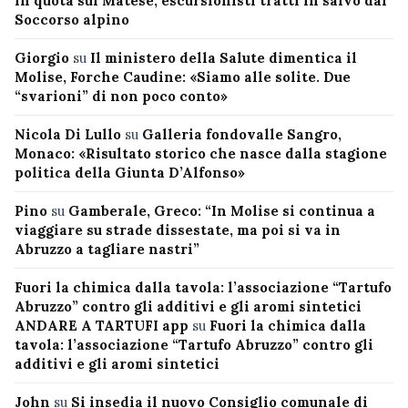
in quota sul Matese, escursionisti tratti in salvo dal
Soccorso alpino
Giorgio
su
Il ministero della Salute dimentica il
Molise, Forche Caudine: «Siamo alle solite. Due
“svarioni” di non poco conto»
Nicola Di Lullo
su
Galleria fondovalle Sangro,
Monaco: «Risultato storico che nasce dalla stagione
politica della Giunta D’Alfonso»
Pino
su
Gamberale, Greco: “In Molise si continua a
viaggiare su strade dissestate, ma poi si va in
Abruzzo a tagliare nastri”
Fuori la chimica dalla tavola: l’associazione “Tartufo
Abruzzo” contro gli additivi e gli aromi sintetici
ANDARE A TARTUFI app
su
Fuori la chimica dalla
tavola: l’associazione “Tartufo Abruzzo” contro gli
additivi e gli aromi sintetici
John
su
Si insedia il nuovo Consiglio comunale di