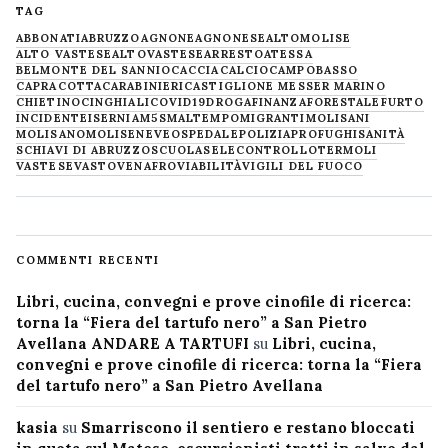
TAG
ABBONATI
ABRUZZO
AGNONE
AGNONESE
ALTOMOLISE
ALTO VASTESE
ALTOVASTESE
ARRESTO
ATESSA
BELMONTE DEL SANNIO
CACCIA
CALCIO
CAMPOBASSO
CAPRACOTTA
CARABINIERI
CASTIGLIONE MESSER MARINO
CHIETINO
CINGHIALI
COVID19
DROGA
FINANZA
FORESTALE
FURTO
INCIDENTE
ISERNIA
M5S
MALTEMPO
MIGRANTI
MOLISANI
MOLISANO
MOLISE
NEVE
OSPEDALE
POLIZIA
PROFUGHI
SANITÀ
SCHIAVI DI ABRUZZO
SCUOLA
SELECONTROLLO
TERMOLI
VASTESE
VASTO
VENAFRO
VIABILITÀ
VIGILI DEL FUOCO
COMMENTI RECENTI
Libri, cucina, convegni e prove cinofile di ricerca:
torna la “Fiera del tartufo nero” a San Pietro
Avellana ANDARE A TARTUFI
su
Libri, cucina,
convegni e prove cinofile di ricerca: torna la “Fiera
del tartufo nero” a San Pietro Avellana
kasia
su
Smarriscono il sentiero e restano bloccati