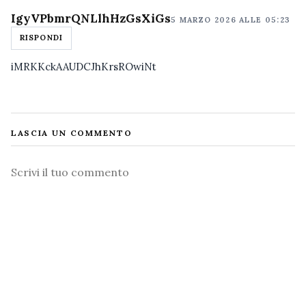
IgyVPbmrQNLlhHzGsXiGs
5 MARZO 2026 ALLE 05:23
RISPONDI
iMRKKckAAUDCJhKrsROwiNt
LASCIA UN COMMENTO
Commento