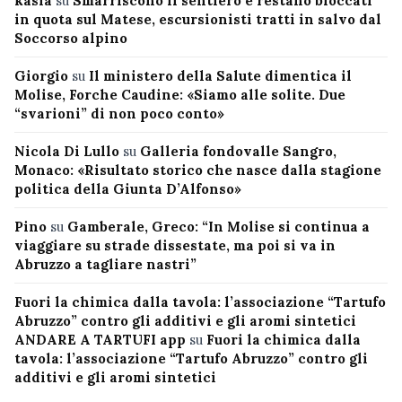
kasia
su
Smarriscono il sentiero e restano bloccati
in quota sul Matese, escursionisti tratti in salvo dal
Soccorso alpino
Giorgio
su
Il ministero della Salute dimentica il
Molise, Forche Caudine: «Siamo alle solite. Due
“svarioni” di non poco conto»
Nicola Di Lullo
su
Galleria fondovalle Sangro,
Monaco: «Risultato storico che nasce dalla stagione
politica della Giunta D’Alfonso»
Pino
su
Gamberale, Greco: “In Molise si continua a
viaggiare su strade dissestate, ma poi si va in
Abruzzo a tagliare nastri”
Fuori la chimica dalla tavola: l’associazione “Tartufo
Abruzzo” contro gli additivi e gli aromi sintetici
ANDARE A TARTUFI app
su
Fuori la chimica dalla
tavola: l’associazione “Tartufo Abruzzo” contro gli
additivi e gli aromi sintetici