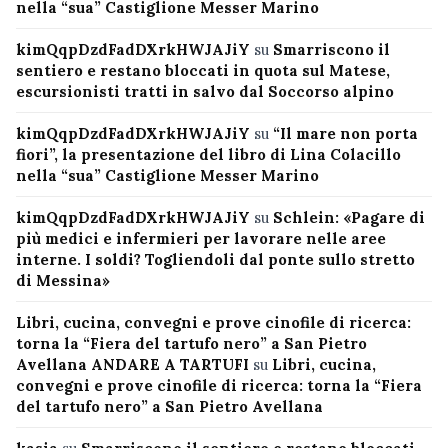
nella “sua” Castiglione Messer Marino
kimQqpDzdFadDXrkHWJAJiY
su
Smarriscono il
sentiero e restano bloccati in quota sul Matese,
escursionisti tratti in salvo dal Soccorso alpino
kimQqpDzdFadDXrkHWJAJiY
su
“Il mare non porta
fiori”, la presentazione del libro di Lina Colacillo
nella “sua” Castiglione Messer Marino
kimQqpDzdFadDXrkHWJAJiY
su
Schlein: «Pagare di
più medici e infermieri per lavorare nelle aree
interne. I soldi? Togliendoli dal ponte sullo stretto
di Messina»
Libri, cucina, convegni e prove cinofile di ricerca:
torna la “Fiera del tartufo nero” a San Pietro
Avellana ANDARE A TARTUFI
su
Libri, cucina,
convegni e prove cinofile di ricerca: torna la “Fiera
del tartufo nero” a San Pietro Avellana