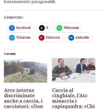
lontanamente paragonabili.
CONDIVIDI:
Facebook
X
WhatsApp
Telegram
Pinterest
LinkedIn
Correlati
Aree interne
Caccia al
discriminate
cinghiale, l’Atc
anche a caccia, i
minaccia i
cacciatori: «Non
capisquadra: «Chi