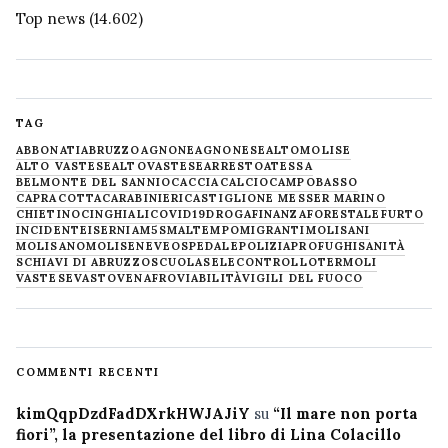
Top news
(14.602)
TAG
ABBONATI
ABRUZZO
AGNONE
AGNONESE
ALTOMOLISE
ALTO VASTESE
ALTOVASTESE
ARRESTO
ATESSA
BELMONTE DEL SANNIO
CACCIA
CALCIO
CAMPOBASSO
CAPRACOTTA
CARABINIERI
CASTIGLIONE MESSER MARINO
CHIETINO
CINGHIALI
COVID19
DROGA
FINANZA
FORESTALE
FURTO
INCIDENTE
ISERNIA
M5S
MALTEMPO
MIGRANTI
MOLISANI
MOLISANO
MOLISE
NEVE
OSPEDALE
POLIZIA
PROFUGHI
SANITÀ
SCHIAVI DI ABRUZZO
SCUOLA
SELECONTROLLO
TERMOLI
VASTESE
VASTO
VENAFRO
VIABILITÀ
VIGILI DEL FUOCO
COMMENTI RECENTI
kimQqpDzdFadDXrkHWJAJiY
su
“Il mare non porta
fiori”, la presentazione del libro di Lina Colacillo