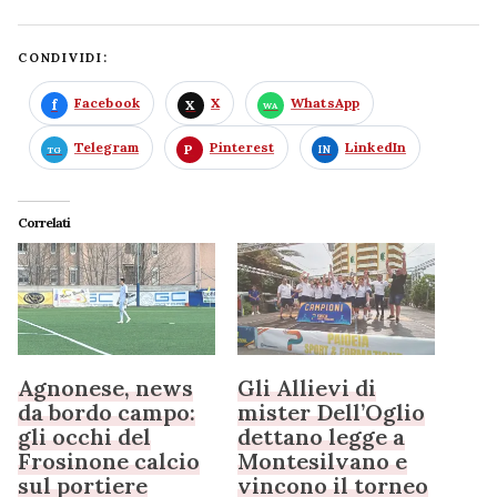
CONDIVIDI:
Facebook
X
WhatsApp
Telegram
Pinterest
LinkedIn
Correlati
Agnonese, news
Gli Allievi di
da bordo campo:
mister Dell’Oglio
gli occhi del
dettano legge a
Frosinone calcio
Montesilvano e
sul portiere
vincono il torneo