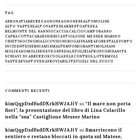
TAG
ABBONATI
ABRUZZO
AGNONE
AGNONESE
ALTOMOLISE
ALTO VASTESE
ALTOVASTESE
ARRESTO
ATESSA
BELMONTE DEL SANNIO
CACCIA
CALCIO
CAMPOBASSO
CAPRACOTTA
CARABINIERI
CASTIGLIONE MESSER MARINO
CHIETINO
CINGHIALI
COVID19
DROGA
FINANZA
FORESTALE
FURTO
INCIDENTE
ISERNIA
M5S
MALTEMPO
MIGRANTI
MOLISANI
MOLISANO
MOLISE
NEVE
OSPEDALE
POLIZIA
PROFUGHI
SANITÀ
SCHIAVI DI ABRUZZO
SCUOLA
SELECONTROLLO
TERMOLI
VASTESE
VASTO
VENAFRO
VIABILITÀ
VIGILI DEL FUOCO
COMMENTI RECENTI
kimQqpDzdFadDXrkHWJAJiY
su
“Il mare non porta
fiori”, la presentazione del libro di Lina Colacillo
nella “sua” Castiglione Messer Marino
kimQqpDzdFadDXrkHWJAJiY
su
Smarriscono il
sentiero e restano bloccati in quota sul Matese,