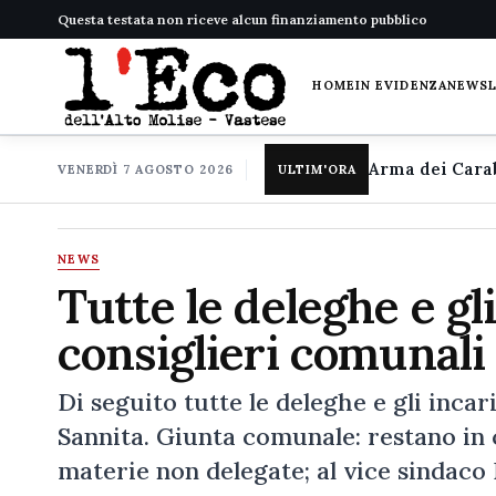
Questa testata non riceve alcun finanziamento pubblico
HOME
IN EVIDENZA
NEWS
VENERDÌ 7 AGOSTO 2026
ULTIM'ORA
NEWS
Tutte le deleghe e gl
consiglieri comunali
Di seguito tutte le deleghe e gli inca
Sannita. Giunta comunale: restano in ca
materie non delegate; al vice sindaco 