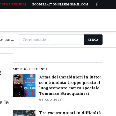
CCOUNT PREMIUM
ECODELLALTOMOLISE@GMAIL.COM
Cerca
Arma dei Carabinieri in lutto: se n'è andato troppo presto il luogotenente carica speciale Tommaso Stracqualursi
CERCA
nel
sito
e
ARTICOLI RECENTI
Arma dei Carabinieri in lutto:
se n’è andato troppo presto il
luogotenente carica speciale
Tommaso Stracqualursi
06 AGO 2026
e le
Tre escursionisti in difficoltà