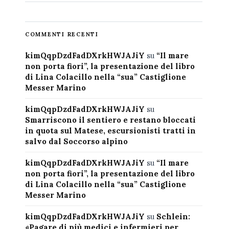
COMMENTI RECENTI
kimQqpDzdFadDXrkHWJAJiY
su
“Il mare
non porta fiori”, la presentazione del libro
di Lina Colacillo nella “sua” Castiglione
Messer Marino
kimQqpDzdFadDXrkHWJAJiY
su
Smarriscono il sentiero e restano bloccati
in quota sul Matese, escursionisti tratti in
salvo dal Soccorso alpino
kimQqpDzdFadDXrkHWJAJiY
su
“Il mare
non porta fiori”, la presentazione del libro
di Lina Colacillo nella “sua” Castiglione
Messer Marino
kimQqpDzdFadDXrkHWJAJiY
su
Schlein:
«Pagare di più medici e infermieri per