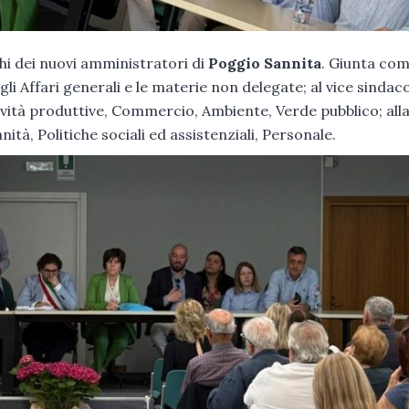
ichi dei nuovi amministratori di
Poggio Sannita
. Giunta com
a
gli Affari generali e le materie non delegate; al vice sindac
tività produttive, Commercio, Ambiente, Verde pubblico; all
anità, Politiche sociali ed assistenziali, Personale.