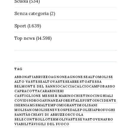
Scuola
(534)
Senza categoria
(2)
Sport
(1.639)
Top news
(14.598)
TAG
ABBONATI
ABRUZZO
AGNONE
AGNONESE
ALTOMOLISE
ALTO VASTESE
ALTOVASTESE
ARRESTO
ATESSA
BELMONTE DEL SANNIO
CACCIA
CALCIO
CAMPOBASSO
CAPRACOTTA
CARABINIERI
CASTIGLIONE MESSER MARINO
CHIETINO
CINGHIALI
COVID19
DROGA
FINANZA
FORESTALE
FURTO
INCIDENTE
ISERNIA
M5S
MALTEMPO
MIGRANTI
MOLISANI
MOLISANO
MOLISE
NEVE
OSPEDALE
POLIZIA
PROFUGHI
SANITÀ
SCHIAVI DI ABRUZZO
SCUOLA
SELECONTROLLO
TERMOLI
VASTESE
VASTO
VENAFRO
VIABILITÀ
VIGILI DEL FUOCO