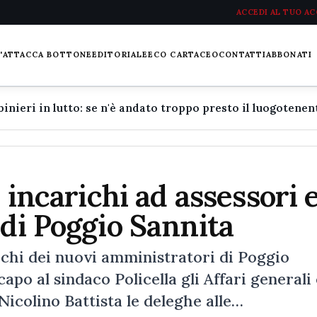
ACCEDI AL TUO A
L'ATTACCA BOTTONE
EDITORIALE
ECO CARTACEO
CONTATTI
ABBONATI
i incarichi ad assessori 
 di Poggio Sannita
richi dei nuovi amministratori di Poggio
po al sindaco Policella gli Affari generali 
Nicolino Battista le deleghe alle…