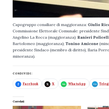
Capogruppo consiliare di maggioranza:
Giulio Ric
Commissione Elettorale Comunale: presidente Sindac
Angelino La Rocca (maggioranza);
Ranieri Policell
Bartolomeo (maggioranza);
Tonino Amicone
(mino
presidente Sindaco (membro di diritto), Ilaria Po
minoranza).
CONDIVIDI:
Facebook
X
WhatsApp
Tele
Correlati