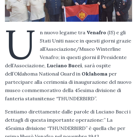
U
n nuovo legame tra
Venafro
(IS) e gli
Stati Uniti nasce in questi giorni grazie
all’Associazione/Museo Winterline
Venafro; in questi giorni il Presidente
dell’Associazione,
Luciano Bucci
, sarà ospite
dell’Oklahoma National Guard in
Oklahoma
per
partecipare alla cerimonia di inaugurazione del nuovo
museo commemorativo della 45esima divisione di
fanteria statunitense “THUNDERBIRD”.
Sentiamo direttamente dalle parole di Luciano Bucci i
dettagli di questa importante operazione:” La
45esima divisione “THUNDERBIRD” è quella che per
prima liberò Venafro nel novembre 1943,