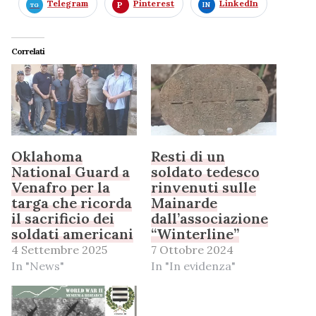
Telegram
Pinterest
LinkedIn
Correlati
Oklahoma
Resti di un
National Guard a
soldato tedesco
Venafro per la
rinvenuti sulle
targa che ricorda
Mainarde
il sacrificio dei
dall’associazione
soldati americani
“Winterline”
4 Settembre 2025
7 Ottobre 2024
In "News"
In "In evidenza"