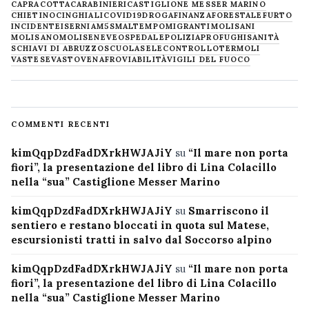
CAPRACOTTA
CARABINIERI
CASTIGLIONE MESSER MARINO
CHIETINO
CINGHIALI
COVID19
DROGA
FINANZA
FORESTALE
FURTO
INCIDENTE
ISERNIA
M5S
MALTEMPO
MIGRANTI
MOLISANI
MOLISANO
MOLISE
NEVE
OSPEDALE
POLIZIA
PROFUGHI
SANITÀ
SCHIAVI DI ABRUZZO
SCUOLA
SELECONTROLLO
TERMOLI
VASTESE
VASTO
VENAFRO
VIABILITÀ
VIGILI DEL FUOCO
COMMENTI RECENTI
kimQqpDzdFadDXrkHWJAJiY
su
“Il mare non porta
fiori”, la presentazione del libro di Lina Colacillo
nella “sua” Castiglione Messer Marino
kimQqpDzdFadDXrkHWJAJiY
su
Smarriscono il
sentiero e restano bloccati in quota sul Matese,
escursionisti tratti in salvo dal Soccorso alpino
kimQqpDzdFadDXrkHWJAJiY
su
“Il mare non porta
fiori”, la presentazione del libro di Lina Colacillo
nella “sua” Castiglione Messer Marino