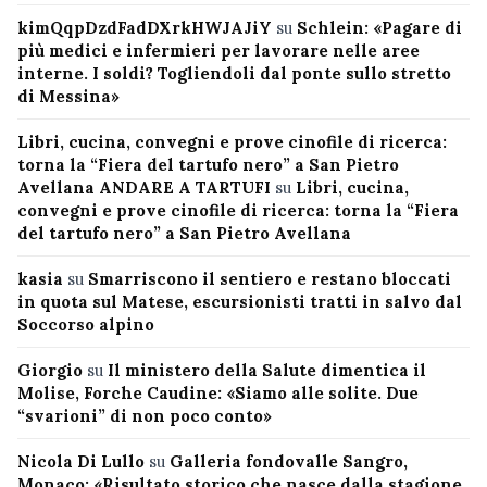
kimQqpDzdFadDXrkHWJAJiY
su
Schlein: «Pagare di
più medici e infermieri per lavorare nelle aree
interne. I soldi? Togliendoli dal ponte sullo stretto
di Messina»
Libri, cucina, convegni e prove cinofile di ricerca:
torna la “Fiera del tartufo nero” a San Pietro
Avellana ANDARE A TARTUFI
su
Libri, cucina,
convegni e prove cinofile di ricerca: torna la “Fiera
del tartufo nero” a San Pietro Avellana
kasia
su
Smarriscono il sentiero e restano bloccati
in quota sul Matese, escursionisti tratti in salvo dal
Soccorso alpino
Giorgio
su
Il ministero della Salute dimentica il
Molise, Forche Caudine: «Siamo alle solite. Due
“svarioni” di non poco conto»
Nicola Di Lullo
su
Galleria fondovalle Sangro,
Monaco: «Risultato storico che nasce dalla stagione