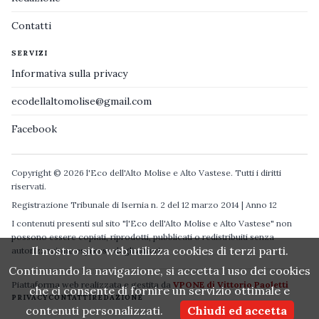
Contatti
SERVIZI
Informativa sulla privacy
ecodellaltomolise@gmail.com
Facebook
Copyright © 2026 l'Eco dell'Alto Molise e Alto Vastese. Tutti i diritti
riservati.
Registrazione Tribunale di Isernia n. 2 del 12 marzo 2014 | Anno 12
I contenuti presenti sul sito "l'Eco dell'Alto Molise e Alto Vastese" non
possono essere copiati, riprodotti, pubblicati o redistribuiti senza
Il nostro sito web utilizza cookies di terzi parti.
autorizzazione espressa degli autori.
Continuando la navigazione, si accetta l uso dei cookies
Piattaforma web realizzata e gestita da
VPONE di Vittorio Paoletti
che ci consente di fornire un servizio ottimale e
PRIVACY
CONTATTI
REDAZIONE
contenuti personalizzati.
Chiudi ed accetta