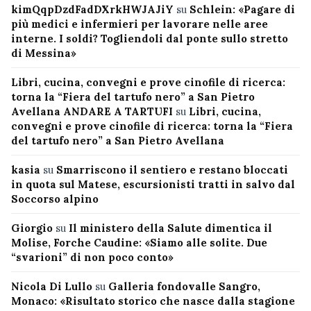
kimQqpDzdFadDXrkHWJAJiY
su
Schlein: «Pagare di
più medici e infermieri per lavorare nelle aree
interne. I soldi? Togliendoli dal ponte sullo stretto
di Messina»
Libri, cucina, convegni e prove cinofile di ricerca:
torna la “Fiera del tartufo nero” a San Pietro
Avellana ANDARE A TARTUFI
su
Libri, cucina,
convegni e prove cinofile di ricerca: torna la “Fiera
del tartufo nero” a San Pietro Avellana
kasia
su
Smarriscono il sentiero e restano bloccati
in quota sul Matese, escursionisti tratti in salvo dal
Soccorso alpino
Giorgio
su
Il ministero della Salute dimentica il
Molise, Forche Caudine: «Siamo alle solite. Due
“svarioni” di non poco conto»
Nicola Di Lullo
su
Galleria fondovalle Sangro,
Monaco: «Risultato storico che nasce dalla stagione