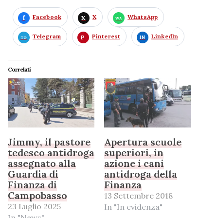
Facebook
X
WhatsApp
Telegram
Pinterest
LinkedIn
Correlati
Jimmy, il pastore
Apertura scuole
tedesco antidroga
superiori, in
assegnato alla
azione i cani
Guardia di
antidroga della
Finanza di
Finanza
Campobasso
13 Settembre 2018
23 Luglio 2025
In "In evidenza"
In "News"