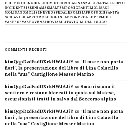
CHIETINO
CINGHIALI
COVID19
DROGA
FINANZA
FORESTALE
FURTO
INCIDENTE
ISERNIA
M5S
MALTEMPO
MIGRANTI
MOLISANI
MOLISANO
MOLISE
NEVE
OSPEDALE
POLIZIA
PROFUGHI
SANITÀ
SCHIAVI DI ABRUZZO
SCUOLA
SELECONTROLLO
TERMOLI
VASTESE
VASTO
VENAFRO
VIABILITÀ
VIGILI DEL FUOCO
COMMENTI RECENTI
kimQqpDzdFadDXrkHWJAJiY
su
“Il mare non porta
fiori”, la presentazione del libro di Lina Colacillo
nella “sua” Castiglione Messer Marino
kimQqpDzdFadDXrkHWJAJiY
su
Smarriscono il
sentiero e restano bloccati in quota sul Matese,
escursionisti tratti in salvo dal Soccorso alpino
kimQqpDzdFadDXrkHWJAJiY
su
“Il mare non porta
fiori”, la presentazione del libro di Lina Colacillo
nella “sua” Castiglione Messer Marino