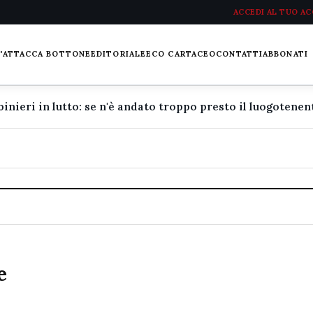
ACCEDI AL TUO A
L'ATTACCA BOTTONE
EDITORIALE
ECO CARTACEO
CONTATTI
ABBONATI
e