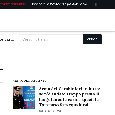
CCOUNT PREMIUM
ECODELLALTOMOLISE@GMAIL.COM
Cerca
Arma dei Carabinieri in lutto: se n'è andato troppo presto il luogotenente carica speciale Tommaso Stracqualursi
CERCA
nel
sito
ARTICOLI RECENTI
Arma dei Carabinieri in lutto:
se n’è andato troppo presto il
luogotenente carica speciale
Tommaso Stracqualursi
06 AGO 2026