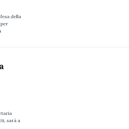
fesa della
 per
a
a
etaria
ti, sarà a