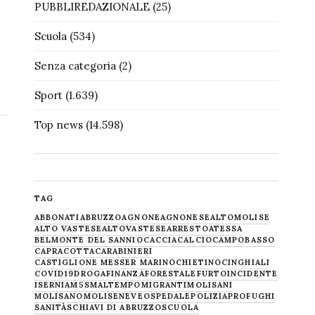
PUBBLIREDAZIONALE
(25)
Scuola
(534)
Senza categoria
(2)
Sport
(1.639)
Top news
(14.598)
TAG
ABBONATI
ABRUZZO
AGNONE
AGNONESE
ALTOMOLISE
ALTO VASTESE
ALTOVASTESE
ARRESTO
ATESSA
BELMONTE DEL SANNIO
CACCIA
CALCIO
CAMPOBASSO
CAPRACOTTA
CARABINIERI
CASTIGLIONE MESSER MARINO
CHIETINO
CINGHIALI
COVID19
DROGA
FINANZA
FORESTALE
FURTO
INCIDENTE
ISERNIA
M5S
MALTEMPO
MIGRANTI
MOLISANI
MOLISANO
MOLISE
NEVE
OSPEDALE
POLIZIA
PROFUGHI
SANITÀ
SCHIAVI DI ABRUZZO
SCUOLA