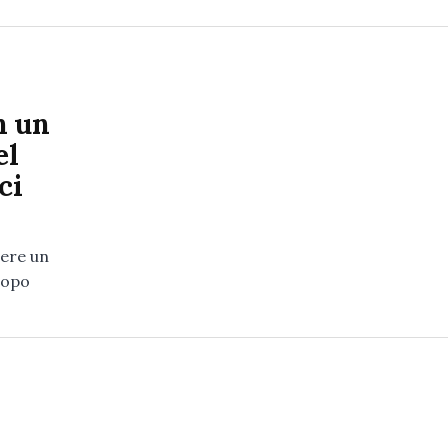
n un
el
ci
sere un
dopo