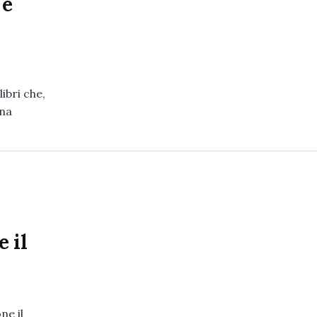
 e
ibri che,
una
 il
ne il