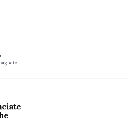
o
mpagnato
i
nciate
che