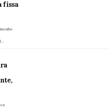
 fissa
 incubo
el…
ura
nte,
ica