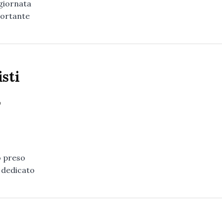
 giornata
portante
sti
”
o preso
o dedicato