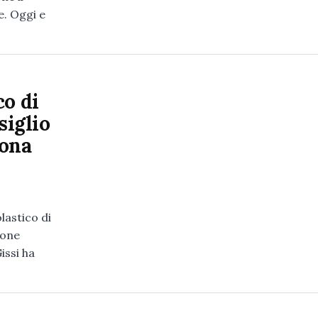
e. Oggi e
co di
siglio
dona
lastico di
ione
issi ha