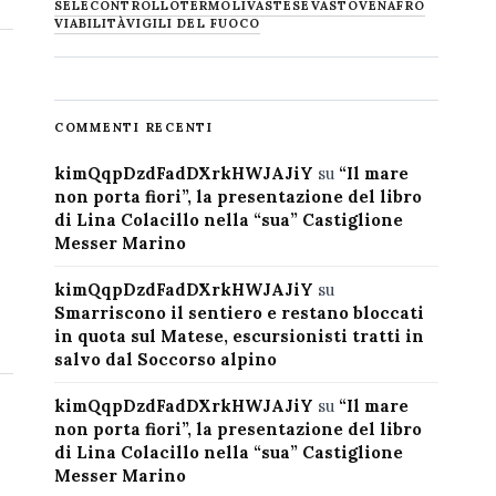
SELECONTROLLO
TERMOLI
VASTESE
VASTO
VENAFRO
VIABILITÀ
VIGILI DEL FUOCO
COMMENTI RECENTI
kimQqpDzdFadDXrkHWJAJiY
su
“Il mare
non porta fiori”, la presentazione del libro
di Lina Colacillo nella “sua” Castiglione
Messer Marino
kimQqpDzdFadDXrkHWJAJiY
su
Smarriscono il sentiero e restano bloccati
in quota sul Matese, escursionisti tratti in
salvo dal Soccorso alpino
kimQqpDzdFadDXrkHWJAJiY
su
“Il mare
non porta fiori”, la presentazione del libro
di Lina Colacillo nella “sua” Castiglione
Messer Marino