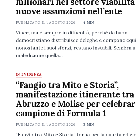
milionari nel settore viabilità
nuove assunzioni nell’ente
PUBBLICATO IL
1 AGOSTO 2026
4 MIN
Vince, ma è sempre in difficoltà, perché da buon
democristiano distribuisce deleghe e compone equil
nonostante i suoi sforzi, restano instabili. Sembra 
maledizione quella…
IN EVIDENZA
“Fangio tra Mito e Storia”,
manifestazione itinerante tra
Abruzzo e Molise per celebrare
campione di Formula 1
PUBBLICATO IL
1 AGOSTO 2026
3 MIN
“Fangio tra Mito e Storia” torna per la quarta edizio