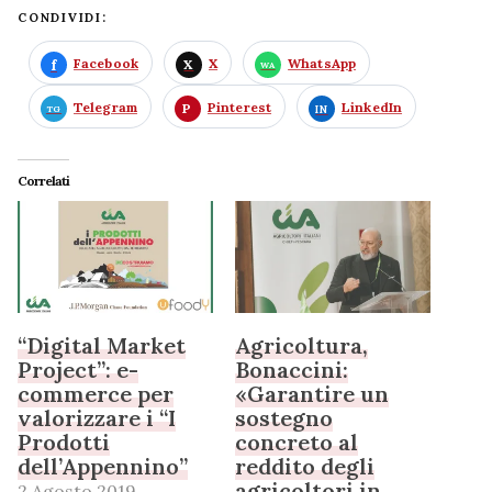
CONDIVIDI:
Facebook
X
WhatsApp
Telegram
Pinterest
LinkedIn
Correlati
“Digital Market
Agricoltura,
Project”: e-
Bonaccini:
commerce per
«Garantire un
valorizzare i “I
sostegno
Prodotti
concreto al
dell’Appennino”
reddito degli
agricoltori in
2 Agosto 2019