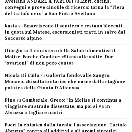
Avellana ANDARE A TARTUFI
su
Libri, cucina,
convegni e prove cinofile di ricerca: torna la “Fiera
del tartufo nero” a San Pietro Avellana
kasia
su
Smarriscono il sentiero e restano bloccati
in quota sul Matese, escursionisti tratti in salvo dal
Soccorso alpino
Giorgio
su
Il ministero della Salute dimentica il
Molise, Forche Caudine: «Siamo alle solite. Due
“svarioni” di non poco conto»
Nicola Di Lullo
su
Galleria fondovalle Sangro,
Monaco: «Risultato storico che nasce dalla stagione
politica della Giunta D’Alfonso»
Pino
su
Gamberale, Greco: “In Molise si continua a
viaggiare su strade dissestate, ma poi si va in
Abruzzo a tagliare nastri”
Fuori la chimica dalla tavola: l’associazione “Tartufo
Abruzzo” contro gli additivi e gli aromi sintetici