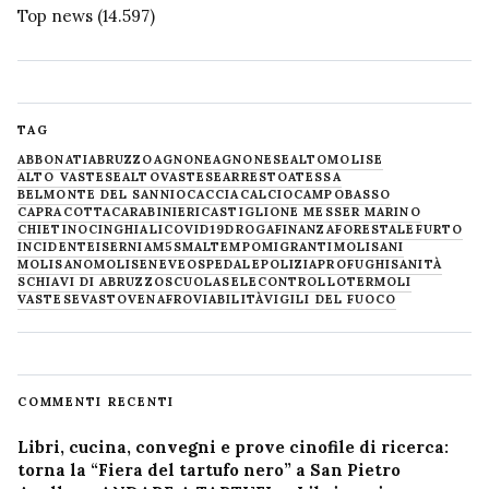
Top news
(14.597)
TAG
ABBONATI
ABRUZZO
AGNONE
AGNONESE
ALTOMOLISE
ALTO VASTESE
ALTOVASTESE
ARRESTO
ATESSA
BELMONTE DEL SANNIO
CACCIA
CALCIO
CAMPOBASSO
CAPRACOTTA
CARABINIERI
CASTIGLIONE MESSER MARINO
CHIETINO
CINGHIALI
COVID19
DROGA
FINANZA
FORESTALE
FURTO
INCIDENTE
ISERNIA
M5S
MALTEMPO
MIGRANTI
MOLISANI
MOLISANO
MOLISE
NEVE
OSPEDALE
POLIZIA
PROFUGHI
SANITÀ
SCHIAVI DI ABRUZZO
SCUOLA
SELECONTROLLO
TERMOLI
VASTESE
VASTO
VENAFRO
VIABILITÀ
VIGILI DEL FUOCO
COMMENTI RECENTI
Libri, cucina, convegni e prove cinofile di ricerca:
torna la “Fiera del tartufo nero” a San Pietro