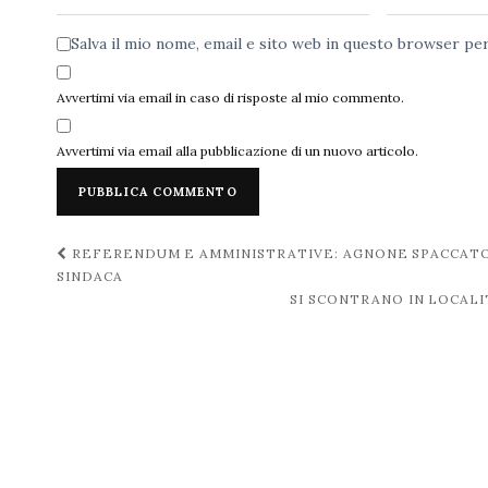
Salva il mio nome, email e sito web in questo browser p
Avvertimi via email in caso di risposte al mio commento.
Avvertimi via email alla pubblicazione di un nuovo articolo.
Navigazione
REFERENDUM E AMMINISTRATIVE: AGNONE SPACCATO
SINDACA
post
SI SCONTRANO IN LOCAL