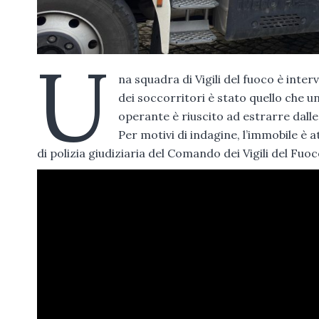
U
na squadra di Vigili del fuoco è inte
dei soccorritori è stato quello che u
operante è riuscito ad estrarre dalle 
Per motivi di indagine, l’immobile è
di polizia giudiziaria del Comando dei Vigili del Fuoc