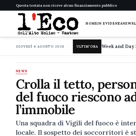
Questa testata non riceve alcun finanziamento pubblico
HOME
IN EVIDENZA
NEWS
GIOVEDÌ 6 AGOSTO 2026
ULTIM'ORA
NEWS
Crolla il tetto, perso
del fuoco riescono ad
l’immobile
Una squadra di Vigili del fuoco è inter
locale. Il sospetto dei soccorritori è