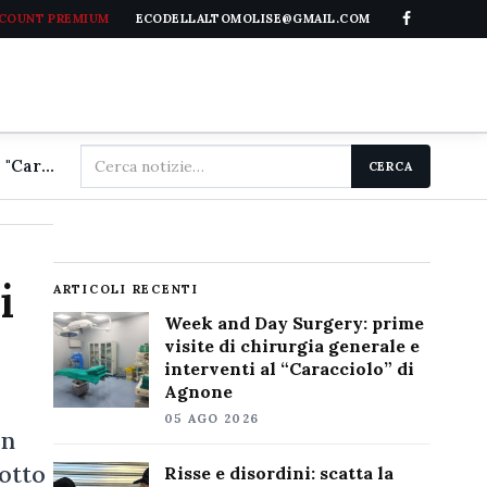
CCOUNT PREMIUM
ECODELLALTOMOLISE@GMAIL.COM
Cerca
Week and Day Surgery: prime visite di chirurgia generale e interventi al "Caracciolo" di Agnone
CERCA
nel
sito
i
ARTICOLI RECENTI
Week and Day Surgery: prime
visite di chirurgia generale e
interventi al “Caracciolo” di
Agnone
05 AGO 2026
un
sotto
Risse e disordini: scatta la