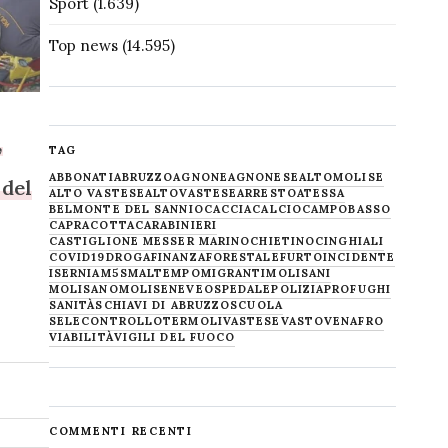
Sport
(1.639)
Top news
(14.595)
,
TAG
ABBONATI
ABRUZZO
AGNONE
AGNONESE
ALTOMOLISE
 del
ALTO VASTESE
ALTOVASTESE
ARRESTO
ATESSA
BELMONTE DEL SANNIO
CACCIA
CALCIO
CAMPOBASSO
CAPRACOTTA
CARABINIERI
CASTIGLIONE MESSER MARINO
CHIETINO
CINGHIALI
COVID19
DROGA
FINANZA
FORESTALE
FURTO
INCIDENTE
ISERNIA
M5S
MALTEMPO
MIGRANTI
MOLISANI
MOLISANO
MOLISE
NEVE
OSPEDALE
POLIZIA
PROFUGHI
SANITÀ
SCHIAVI DI ABRUZZO
SCUOLA
SELECONTROLLO
TERMOLI
VASTESE
VASTO
VENAFRO
VIABILITÀ
VIGILI DEL FUOCO
COMMENTI RECENTI