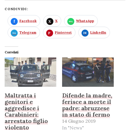
CONDIVIDI:
Facebook
X
WhatsApp
Telegram
Pinterest
LinkedIn
Correlati
Maltratta i
Difende la madre,
genitori e
ferisce a morte il
aggredisce i
padre: abruzzese
Carabinieri:
in stato di fermo
arrestato figlio
14 Giugno 2019
violento
In "News"