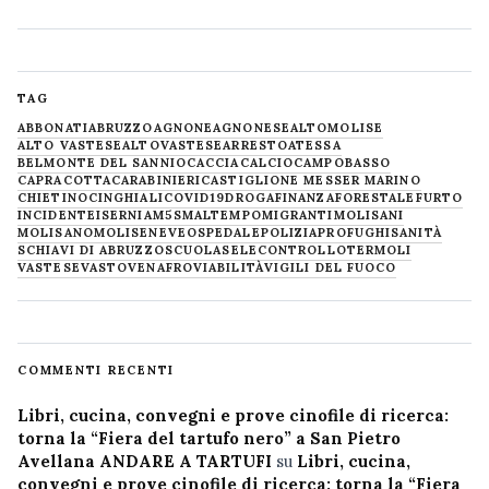
TAG
ABBONATI
ABRUZZO
AGNONE
AGNONESE
ALTOMOLISE
ALTO VASTESE
ALTOVASTESE
ARRESTO
ATESSA
BELMONTE DEL SANNIO
CACCIA
CALCIO
CAMPOBASSO
CAPRACOTTA
CARABINIERI
CASTIGLIONE MESSER MARINO
CHIETINO
CINGHIALI
COVID19
DROGA
FINANZA
FORESTALE
FURTO
INCIDENTE
ISERNIA
M5S
MALTEMPO
MIGRANTI
MOLISANI
MOLISANO
MOLISE
NEVE
OSPEDALE
POLIZIA
PROFUGHI
SANITÀ
SCHIAVI DI ABRUZZO
SCUOLA
SELECONTROLLO
TERMOLI
VASTESE
VASTO
VENAFRO
VIABILITÀ
VIGILI DEL FUOCO
COMMENTI RECENTI
Libri, cucina, convegni e prove cinofile di ricerca:
torna la “Fiera del tartufo nero” a San Pietro
Avellana ANDARE A TARTUFI
su
Libri, cucina,
convegni e prove cinofile di ricerca: torna la “Fiera