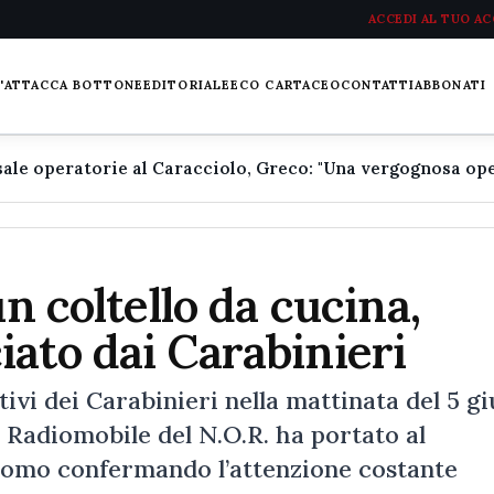
ACCEDI AL TUO A
L'ATTACCA BOTTONE
EDITORIALE
ECO CARTACEO
CONTATTI
ABBONATI
un coltello da cucina,
ato dai Carabinieri
tivi dei Carabinieri nella mattinata del 5 g
ne Radiomobile del N.O.R. ha portato al
 uomo confermando l’attenzione costante