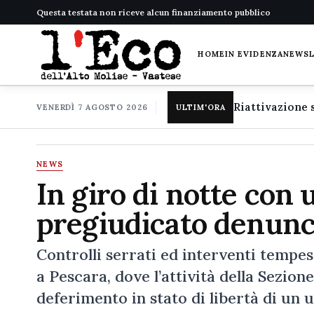
Questa testata non riceve alcun finanziamento pubblico
HOME
IN EVIDENZA
NEWS
VENERDÌ 7 AGOSTO 2026
ULTIM'ORA
NEWS
In giro di notte con 
pregiudicato denunci
Controlli serrati ed interventi tempes
a Pescara, dove l’attività della Sezio
deferimento in stato di libertà di un