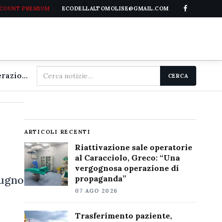
CCOUNT PREMIUM
ECODELLALTOMOLISE@GMAIL.COM
Cerca
Riattivazione sale operatorie al Caracciolo, Greco: "Una vergognosa operazione di propaganda"
CERCA
nel
sito
ARTICOLI RECENTI
Riattivazione sale operatorie
al Caracciolo, Greco: “Una
vergognosa operazione di
iugno
propaganda”
07 AGO 2026
Trasferimento paziente,