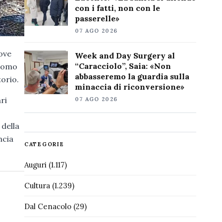
con i fatti, non con le
passerelle»
07 AGO 2026
dove
Week and Day Surgery al
“Caracciolo”, Saia: «Non
 uomo
abbasseremo la guardia sulla
torio.
minaccia di riconversione»
ri
07 AGO 2026
della
ncia
CATEGORIE
Auguri
(1.117)
Cultura
(1.239)
Dal Cenacolo
(29)