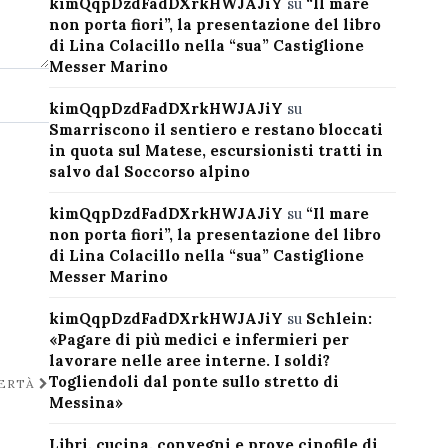
kimQqpDzdFadDXrkHWJAJiY
su
“Il mare
non porta fiori”, la presentazione del libro
di Lina Colacillo nella “sua” Castiglione
Messer Marino
kimQqpDzdFadDXrkHWJAJiY
su
Smarriscono il sentiero e restano bloccati
in quota sul Matese, escursionisti tratti in
salvo dal Soccorso alpino
kimQqpDzdFadDXrkHWJAJiY
su
“Il mare
non porta fiori”, la presentazione del libro
di Lina Colacillo nella “sua” Castiglione
Messer Marino
kimQqpDzdFadDXrkHWJAJiY
su
Schlein:
«Pagare di più medici e infermieri per
lavorare nelle aree interne. I soldi?
Togliendoli dal ponte sullo stretto di
BERTÀ
Messina»
Libri, cucina, convegni e prove cinofile di