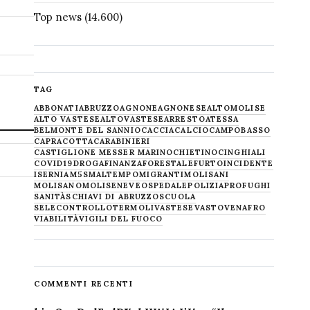
Top news
(14.600)
TAG
ABBONATI
ABRUZZO
AGNONE
AGNONESE
ALTOMOLISE
ALTO VASTESE
ALTOVASTESE
ARRESTO
ATESSA
BELMONTE DEL SANNIO
CACCIA
CALCIO
CAMPOBASSO
CAPRACOTTA
CARABINIERI
CASTIGLIONE MESSER MARINO
CHIETINO
CINGHIALI
COVID19
DROGA
FINANZA
FORESTALE
FURTO
INCIDENTE
ISERNIA
M5S
MALTEMPO
MIGRANTI
MOLISANI
MOLISANO
MOLISE
NEVE
OSPEDALE
POLIZIA
PROFUGHI
SANITÀ
SCHIAVI DI ABRUZZO
SCUOLA
SELECONTROLLO
TERMOLI
VASTESE
VASTO
VENAFRO
VIABILITÀ
VIGILI DEL FUOCO
COMMENTI RECENTI