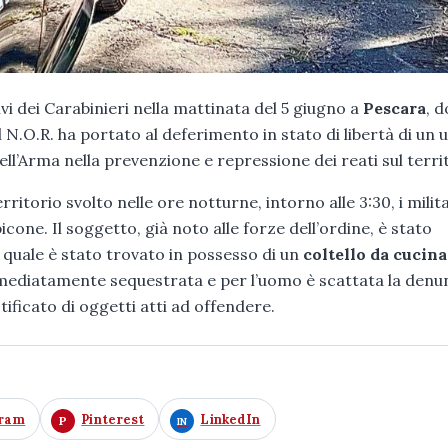
ivi dei Carabinieri nella mattinata del 5 giugno a
Pescara
, 
el N.O.R. ha portato al deferimento in stato di libertà di un
l’Arma nella prevenzione e repressione dei reati sul terri
rritorio svolto nelle ore notturne, intorno alle 3:30, i milita
cone. Il soggetto, già noto alle forze dell’ordine, è stato
a quale è stato trovato in possesso di un
coltello da cucina
mmediatamente sequestrata e per l’uomo è scattata la denu
ificato di oggetti atti ad offendere.
gram
Pinterest
LinkedIn