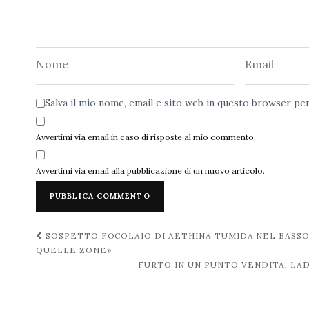
Nome
Email
Salva il mio nome, email e sito web in questo browser p
Avvertimi via email in caso di risposte al mio commento.
Avvertimi via email alla pubblicazione di un nuovo articolo.
Navigazione
SOSPETTO FOCOLAIO DI AETHINA TUMIDA NEL BASSO 
QUELLE ZONE»
post
FURTO IN UN PUNTO VENDITA, LAD