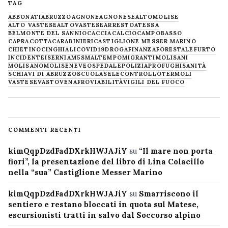
TAG
ABBONATI
ABRUZZO
AGNONE
AGNONESE
ALTOMOLISE
ALTO VASTESE
ALTOVASTESE
ARRESTO
ATESSA
BELMONTE DEL SANNIO
CACCIA
CALCIO
CAMPOBASSO
CAPRACOTTA
CARABINIERI
CASTIGLIONE MESSER MARINO
CHIETINO
CINGHIALI
COVID19
DROGA
FINANZA
FORESTALE
FURTO
INCIDENTE
ISERNIA
M5S
MALTEMPO
MIGRANTI
MOLISANI
MOLISANO
MOLISE
NEVE
OSPEDALE
POLIZIA
PROFUGHI
SANITÀ
SCHIAVI DI ABRUZZO
SCUOLA
SELECONTROLLO
TERMOLI
VASTESE
VASTO
VENAFRO
VIABILITÀ
VIGILI DEL FUOCO
COMMENTI RECENTI
kimQqpDzdFadDXrkHWJAJiY
su
“Il mare non porta
fiori”, la presentazione del libro di Lina Colacillo
nella “sua” Castiglione Messer Marino
kimQqpDzdFadDXrkHWJAJiY
su
Smarriscono il
sentiero e restano bloccati in quota sul Matese,
escursionisti tratti in salvo dal Soccorso alpino