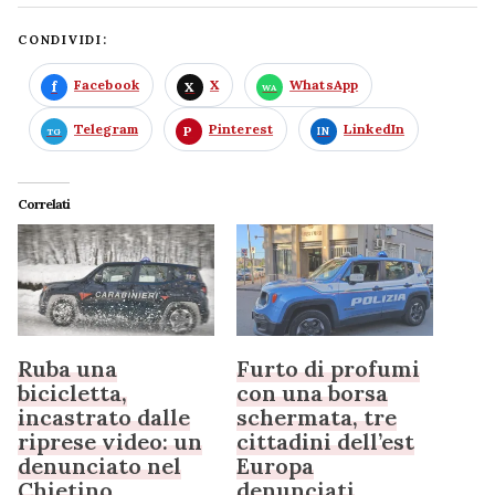
CONDIVIDI:
Facebook
X
WhatsApp
Telegram
Pinterest
LinkedIn
Correlati
Ruba una
Furto di profumi
bicicletta,
con una borsa
incastrato dalle
schermata, tre
riprese video: un
cittadini dell’est
denunciato nel
Europa
Chietino
denunciati