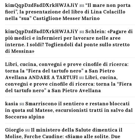
kimQqpDzdFadDXrkHWJAJiY
su
“Il mare non porta
fiori”, la presentazione del libro di Lina Colacillo
nella “sua” Castiglione Messer Marino
kimQqpDzdFadDXrkHWJAJiY
su
Schlein: «Pagare di
più medici e infermieri per lavorare nelle aree
interne. I soldi? Togliendoli dal ponte sullo stretto
di Messina»
Libri, cucina, convegni e prove cinofile di ricerca:
torna la “Fiera del tartufo nero” a San Pietro
Avellana ANDARE A TARTUFI
su
Libri, cucina,
convegni e prove cinofile di ricerca: torna la “Fiera
del tartufo nero” a San Pietro Avellana
kasia
su
Smarriscono il sentiero e restano bloccati
in quota sul Matese, escursionisti tratti in salvo dal
Soccorso alpino
Giorgio
su
Il ministero della Salute dimentica il
Molise, Forche Caudine: «Siamo alle solite. Due