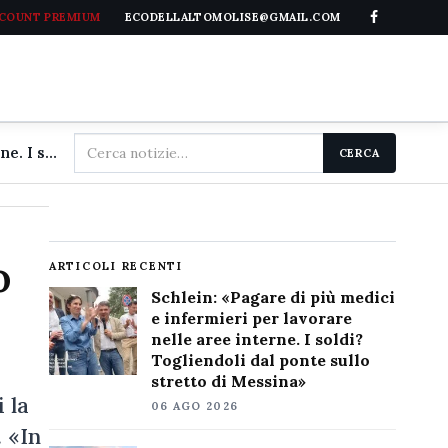
CCOUNT PREMIUM
ECODELLALTOMOLISE@GMAIL.COM
Cerca
Schlein: «Pagare di più medici e infermieri per lavorare nelle aree interne. I soldi? Togliendoli dal ponte sullo stretto di Messina»
CERCA
nel
sito
o
ARTICOLI RECENTI
Schlein: «Pagare di più medici
e infermieri per lavorare
nelle aree interne. I soldi?
Togliendoli dal ponte sullo
stretto di Messina»
 la
06 AGO 2026
 «In