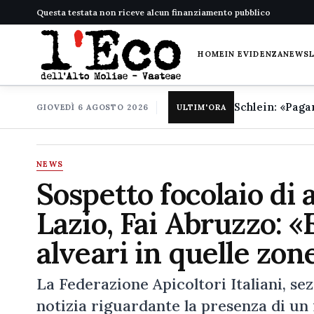
Questa testata non riceve alcun finanziamento pubblico
HOME
IN EVIDENZA
NEWS
GIOVEDÌ 6 AGOSTO 2026
ULTIM'ORA
NEWS
Sospetto focolaio di
Lazio, Fai Abruzzo: 
alveari in quelle zon
La Federazione Apicoltori Italiani, sez
notizia riguardante la presenza di un 