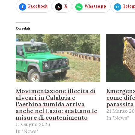
Facebook
X
WhatsApp
Tele
Correlati
Movimentazione illecita di
Emergenz
alveari in Calabria e
come dife
l’aethina tumida arriva
parassita
anche nel Lazio: scattano le
21 Marzo 20
misure di contenimento
In "News"
11 Giugno 2026
In "News"