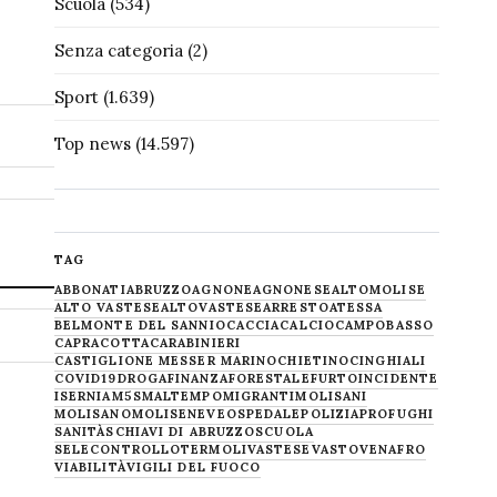
Scuola
(534)
Senza categoria
(2)
Sport
(1.639)
Top news
(14.597)
TAG
ABBONATI
ABRUZZO
AGNONE
AGNONESE
ALTOMOLISE
ALTO VASTESE
ALTOVASTESE
ARRESTO
ATESSA
BELMONTE DEL SANNIO
CACCIA
CALCIO
CAMPOBASSO
CAPRACOTTA
CARABINIERI
CASTIGLIONE MESSER MARINO
CHIETINO
CINGHIALI
COVID19
DROGA
FINANZA
FORESTALE
FURTO
INCIDENTE
ISERNIA
M5S
MALTEMPO
MIGRANTI
MOLISANI
MOLISANO
MOLISE
NEVE
OSPEDALE
POLIZIA
PROFUGHI
SANITÀ
SCHIAVI DI ABRUZZO
SCUOLA
SELECONTROLLO
TERMOLI
VASTESE
VASTO
VENAFRO
VIABILITÀ
VIGILI DEL FUOCO