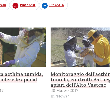
gram
Pinterest
LinkedIn
a aethina tumida,
Monitoraggio dell’aethi
ndere le api dal
tumida, controlli Asl neg
apiari dell’Alto Vastese
17
30 Marzo 2017
In "News"