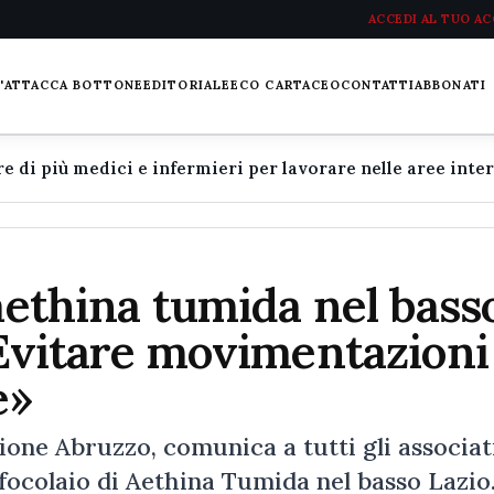
ACCEDI AL TUO A
L'ATTACCA BOTTONE
EDITORIALE
ECO CARTACEO
CONTATTI
ABBONATI
 aethina tumida nel bass
«Evitare movimentazioni
e»
ione Abruzzo, comunica a tutti gli associati
focolaio di Aethina Tumida nel basso Lazio.