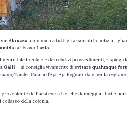
ione
Abruzzo
, comunica a tutti gli associati la notizia rigu
Tumida
nel basso
Lazio.
mente tale focolaio e dei relativi provvedimenti, – spiega l
a Galli
– si consiglia vivamente di
evitare qualunque for
Sciami/Nuclei, Pacchi d’Api, Api Regine) da e per la regione
 proveniente da Paesi extra Ue, che danneggia i favi e port
 collasso della colonia.