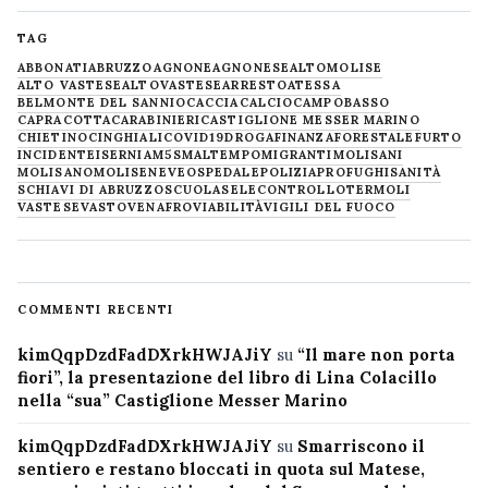
TAG
ABBONATI
ABRUZZO
AGNONE
AGNONESE
ALTOMOLISE
ALTO VASTESE
ALTOVASTESE
ARRESTO
ATESSA
BELMONTE DEL SANNIO
CACCIA
CALCIO
CAMPOBASSO
CAPRACOTTA
CARABINIERI
CASTIGLIONE MESSER MARINO
CHIETINO
CINGHIALI
COVID19
DROGA
FINANZA
FORESTALE
FURTO
INCIDENTE
ISERNIA
M5S
MALTEMPO
MIGRANTI
MOLISANI
MOLISANO
MOLISE
NEVE
OSPEDALE
POLIZIA
PROFUGHI
SANITÀ
SCHIAVI DI ABRUZZO
SCUOLA
SELECONTROLLO
TERMOLI
VASTESE
VASTO
VENAFRO
VIABILITÀ
VIGILI DEL FUOCO
COMMENTI RECENTI
kimQqpDzdFadDXrkHWJAJiY
su
“Il mare non porta
fiori”, la presentazione del libro di Lina Colacillo
nella “sua” Castiglione Messer Marino
kimQqpDzdFadDXrkHWJAJiY
su
Smarriscono il
sentiero e restano bloccati in quota sul Matese,