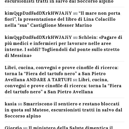
escursionisti tratti in salvo dal Soccorso alpino
kimQqpDzdFadDXrkHWJAJiY
su
“Il mare non porta
fiori”, la presentazione del libro di Lina Colacillo
nella “sua” Castiglione Messer Marino
kimQqpDzdFadDXrkHWJAJiY
su
Schlein: «Pagare di
più medici e infermieri per lavorare nelle aree
interne. I soldi? Togliendoli dal ponte sullo stretto
di Messina»
Libri, cucina, convegni e prove cinofile di ricerca:
torna la “Fiera del tartufo nero” a San Pietro
Avellana ANDARE A TARTUFI
su
Libri, cucina,
convegni e prove cinofile di ricerca: torna la “Fiera
del tartufo nero” a San Pietro Avellana
kasia
su
Smarriscono il sentiero e restano bloccati
in quota sul Matese, escursionisti tratti in salvo dal
Soccorso alpino
Giorgio
su
Il ministero della Salute dimentica il