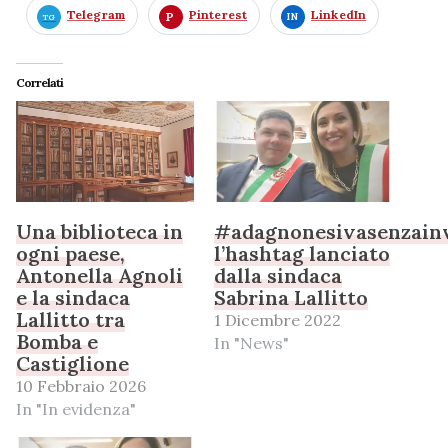
Telegram
Pinterest
LinkedIn
Correlati
Una biblioteca in
#adagnonesivasenzainv
ogni paese,
l’hashtag lanciato
Antonella Agnoli
dalla sindaca
e la sindaca
Sabrina Lallitto
Lallitto tra
1 Dicembre 2022
Bomba e
In "News"
Castiglione
10 Febbraio 2026
In "In evidenza"