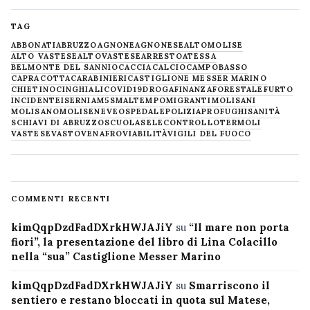
TAG
ABBONATI
ABRUZZO
AGNONE
AGNONESE
ALTOMOLISE
ALTO VASTESE
ALTOVASTESE
ARRESTO
ATESSA
BELMONTE DEL SANNIO
CACCIA
CALCIO
CAMPOBASSO
CAPRACOTTA
CARABINIERI
CASTIGLIONE MESSER MARINO
CHIETINO
CINGHIALI
COVID19
DROGA
FINANZA
FORESTALE
FURTO
INCIDENTE
ISERNIA
M5S
MALTEMPO
MIGRANTI
MOLISANI
MOLISANO
MOLISE
NEVE
OSPEDALE
POLIZIA
PROFUGHI
SANITÀ
SCHIAVI DI ABRUZZO
SCUOLA
SELECONTROLLO
TERMOLI
VASTESE
VASTO
VENAFRO
VIABILITÀ
VIGILI DEL FUOCO
COMMENTI RECENTI
kimQqpDzdFadDXrkHWJAJiY
su
“Il mare non porta
fiori”, la presentazione del libro di Lina Colacillo
nella “sua” Castiglione Messer Marino
kimQqpDzdFadDXrkHWJAJiY
su
Smarriscono il
sentiero e restano bloccati in quota sul Matese,