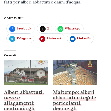
fatti per alberi abbattuti e danni d’acqua.
CONDIVIDI:
Facebook
X
WhatsApp
Telegram
Pinterest
LinkedIn
Correlati
Alberi abbattuti,
Maltempo: alberi
neve e
abbattuti e tegole
allagamenti:
pericolanti,
centinaia gli
decine gli