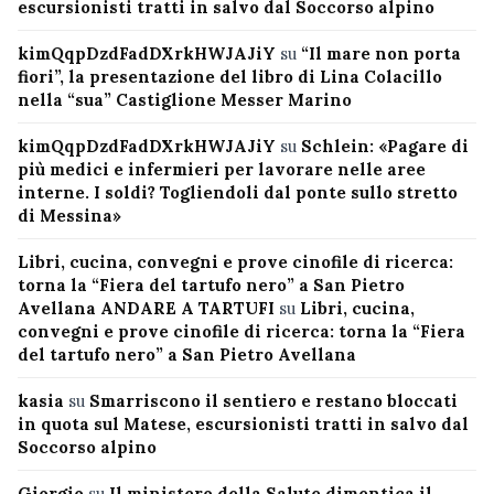
escursionisti tratti in salvo dal Soccorso alpino
kimQqpDzdFadDXrkHWJAJiY
su
“Il mare non porta
fiori”, la presentazione del libro di Lina Colacillo
nella “sua” Castiglione Messer Marino
kimQqpDzdFadDXrkHWJAJiY
su
Schlein: «Pagare di
più medici e infermieri per lavorare nelle aree
interne. I soldi? Togliendoli dal ponte sullo stretto
di Messina»
Libri, cucina, convegni e prove cinofile di ricerca:
torna la “Fiera del tartufo nero” a San Pietro
Avellana ANDARE A TARTUFI
su
Libri, cucina,
convegni e prove cinofile di ricerca: torna la “Fiera
del tartufo nero” a San Pietro Avellana
kasia
su
Smarriscono il sentiero e restano bloccati
in quota sul Matese, escursionisti tratti in salvo dal
Soccorso alpino
Giorgio
su
Il ministero della Salute dimentica il