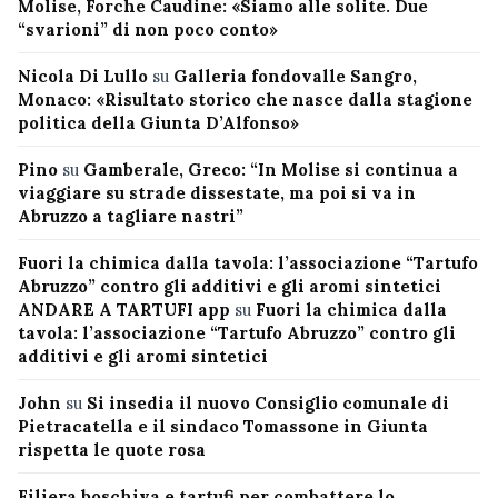
Molise, Forche Caudine: «Siamo alle solite. Due
“svarioni” di non poco conto»
Nicola Di Lullo
su
Galleria fondovalle Sangro,
Monaco: «Risultato storico che nasce dalla stagione
politica della Giunta D’Alfonso»
Pino
su
Gamberale, Greco: “In Molise si continua a
viaggiare su strade dissestate, ma poi si va in
Abruzzo a tagliare nastri”
Fuori la chimica dalla tavola: l’associazione “Tartufo
Abruzzo” contro gli additivi e gli aromi sintetici
ANDARE A TARTUFI app
su
Fuori la chimica dalla
tavola: l’associazione “Tartufo Abruzzo” contro gli
additivi e gli aromi sintetici
John
su
Si insedia il nuovo Consiglio comunale di
Pietracatella e il sindaco Tomassone in Giunta
rispetta le quote rosa
Filiera boschiva e tartufi per combattere lo