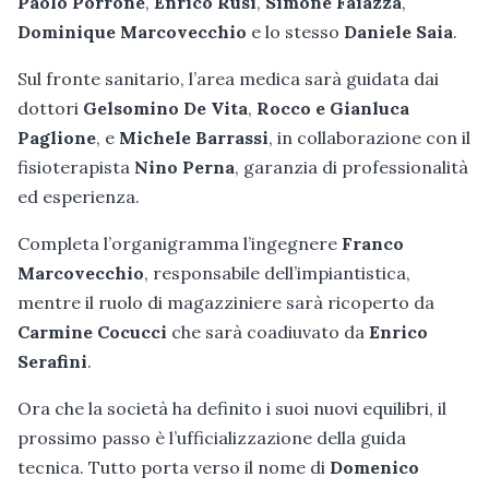
Paolo Porrone
,
Enrico Rusi
,
Simone Faiazza
,
Dominique Marcovecchio
e lo stesso
Daniele Saia
.
Sul fronte sanitario, l’area medica sarà guidata dai
dottori
Gelsomino De Vita
,
Rocco e Gianluca
Paglione
, e
Michele Barrassi
, in collaborazione con il
fisioterapista
Nino Perna
, garanzia di professionalità
ed esperienza.
Completa l’organigramma l’ingegnere
Franco
Marcovecchio
, responsabile dell’impiantistica,
mentre il ruolo di magazziniere sarà ricoperto da
Carmine Cocucci
che sarà coadiuvato da
Enrico
Serafini
.
Ora che la società ha definito i suoi nuovi equilibri, il
prossimo passo è l’ufficializzazione della guida
tecnica. Tutto porta verso il nome di
Domenico