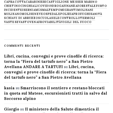
CAPRACOTTA
CARABINIERI
CASTIGLIONE MESSER MARINO
CHIETINO
CINGHIALI
COVID19
DROGA
FINANZA
FORESTALE
FURTO
INCIDENTE
ISERNIA
M5S
MALTEMPO
MIGRANTI
MOLISANI
MOLISANO
MOLISE
NEVE
OSPEDALE
POLIZIA
PROFUGHI
SANITÀ
SCHIAVI DI ABRUZZO
SCUOLA
SELECONTROLLO
TERMOLI
VASTESE
VASTO
VENAFRO
VIABILITÀ
VIGILI DEL FUOCO
COMMENTI RECENTI
Libri, cucina, convegni e prove cinofile di ricerca:
torna la “Fiera del tartufo nero” a San Pietro
Avellana ANDARE A TARTUFI
su
Libri, cucina,
convegni e prove cinofile di ricerca: torna la “Fiera
del tartufo nero” a San Pietro Avellana
kasia
su
Smarriscono il sentiero e restano bloccati
in quota sul Matese, escursionisti tratti in salvo dal
Soccorso alpino
Giorgio
su
Il ministero della Salute dimentica il