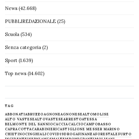
News
(42.668)
PUBBLIREDAZIONALE
(25)
Scuola
(534)
Senza categoria
(2)
Sport
(1.639)
Top news
(14.602)
TAG
ABBONATI
ABRUZZO
AGNONE
AGNONESE
ALTOMOLISE
ALTO VASTESE
ALTOVASTESE
ARRESTO
ATESSA
BELMONTE DEL SANNIO
CACCIA
CALCIO
CAMPOBASSO
CAPRACOTTA
CARABINIERI
CASTIGLIONE MESSER MARINO
CHIETINO
CINGHIALI
COVID19
DROGA
FINANZA
FORESTALE
FURTO
INCIDENTE
ISERNIA
M5S
MALTEMPO
MIGRANTI
MOLISANI