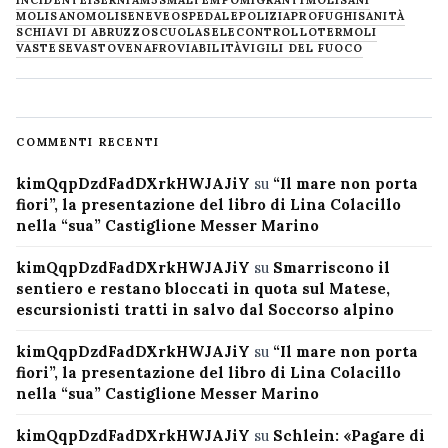
MOLISANO
MOLISE
NEVE
OSPEDALE
POLIZIA
PROFUGHI
SANITÀ
SCHIAVI DI ABRUZZO
SCUOLA
SELECONTROLLO
TERMOLI
VASTESE
VASTO
VENAFRO
VIABILITÀ
VIGILI DEL FUOCO
COMMENTI RECENTI
kimQqpDzdFadDXrkHWJAJiY
su
“Il mare non porta
fiori”, la presentazione del libro di Lina Colacillo
nella “sua” Castiglione Messer Marino
kimQqpDzdFadDXrkHWJAJiY
su
Smarriscono il
sentiero e restano bloccati in quota sul Matese,
escursionisti tratti in salvo dal Soccorso alpino
kimQqpDzdFadDXrkHWJAJiY
su
“Il mare non porta
fiori”, la presentazione del libro di Lina Colacillo
nella “sua” Castiglione Messer Marino
kimQqpDzdFadDXrkHWJAJiY
su
Schlein: «Pagare di