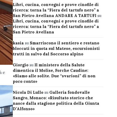
Libri, cucina, convegni e prove cinofile di
ricerca: torna la “Fiera del tartufo nero” a
San Pietro Avellana ANDARE A TARTUFI
su
Libri, cucina, convegni e prove cinofile di
ricerca: torna la “Fiera del tartufo nero” a
San Pietro Avellana
kasia
su
Smarriscono il sentiero e restano
bloccati in quota sul Matese, escursionisti
tratti in salvo dal Soccorso alpino
Giorgio
su
Il ministero della Salute
dimentica il Molise, Forche Caudine:
à e
«Siamo alle solite. Due “svarioni” di non
poco conto»
Nicola Di Lullo
su
Galleria fondovalle
Sangro, Monaco: «Risultato storico che
nasce dalla stagione politica della Giunta
D’Alfonso»