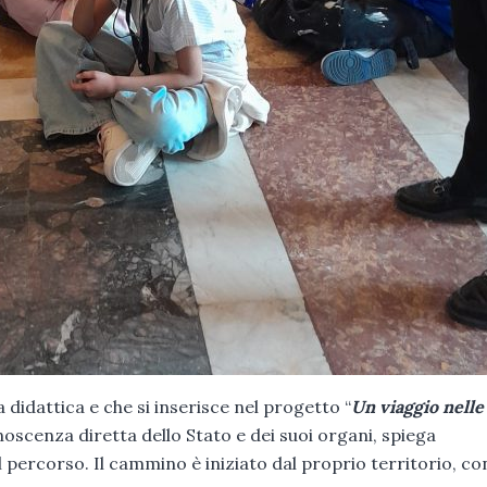
 didattica e che si inserisce nel progetto “
Un viaggio nelle
onoscenza diretta dello Stato e dei suoi organi, spiega
l percorso. Il cammino è iniziato dal proprio territorio, con