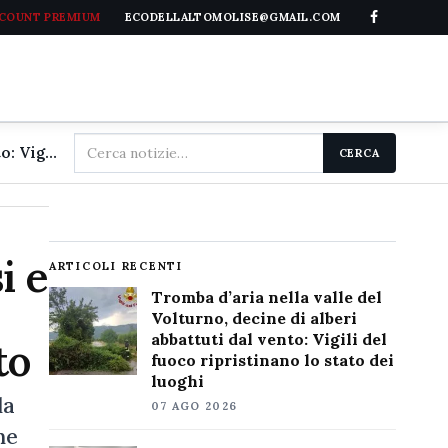
CCOUNT PREMIUM
ECODELLALTOMOLISE@GMAIL.COM
Cerca
Tromba d'aria nella valle del Volturno, decine di alberi abbattuti dal vento: Vigili del fuoco ripristinano lo stato dei luoghi
CERCA
nel
sito
i e
ARTICOLI RECENTI
Tromba d’aria nella valle del
Volturno, decine di alberi
abbattuti dal vento: Vigili del
to
fuoco ripristinano lo stato dei
luoghi
la
07 AGO 2026
ne