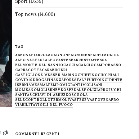
Sport
(1.639)
Top news
(14.600)
TAG
ABBONATI
ABRUZZO
AGNONE
AGNONESE
ALTOMOLISE
ALTO VASTESE
ALTOVASTESE
ARRESTO
ATESSA
BELMONTE DEL SANNIO
CACCIA
CALCIO
CAMPOBASSO
CAPRACOTTA
CARABINIERI
CASTIGLIONE MESSER MARINO
CHIETINO
CINGHIALI
COVID19
DROGA
FINANZA
FORESTALE
FURTO
INCIDENTE
ISERNIA
M5S
MALTEMPO
MIGRANTI
MOLISANI
MOLISANO
MOLISE
NEVE
OSPEDALE
POLIZIA
PROFUGHI
SANITÀ
SCHIAVI DI ABRUZZO
SCUOLA
SELECONTROLLO
TERMOLI
VASTESE
VASTO
VENAFRO
VIABILITÀ
VIGILI DEL FUOCO
 gli
COMMENTI RECENTI