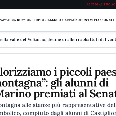
ACCEDI AL TUO A
L'ATTACCA BOTTONE
EDITORIALE
ECO CARTACEO
CONTATTI
ABBONATI
lorizziamo i piccoli paes
montagna”: gli alunni di
Marino premiati al Sena
ontagna alle stanze più rappresentative del
imbolico, compiuto dagli alunni di Castiglio