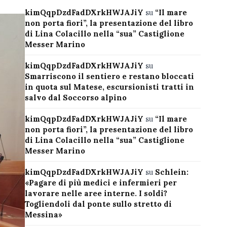
kimQqpDzdFadDXrkHWJAJiY
su
“Il mare
non porta fiori”, la presentazione del libro
di Lina Colacillo nella “sua” Castiglione
Messer Marino
kimQqpDzdFadDXrkHWJAJiY
su
Smarriscono il sentiero e restano bloccati
in quota sul Matese, escursionisti tratti in
salvo dal Soccorso alpino
kimQqpDzdFadDXrkHWJAJiY
su
“Il mare
non porta fiori”, la presentazione del libro
di Lina Colacillo nella “sua” Castiglione
Messer Marino
kimQqpDzdFadDXrkHWJAJiY
su
Schlein:
«Pagare di più medici e infermieri per
lavorare nelle aree interne. I soldi?
Togliendoli dal ponte sullo stretto di
Messina»