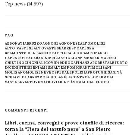
Top news
(14.597)
TAG
ABBONATI
ABRUZZO
AGNONE
AGNONESE
ALTOMOLISE
ALTO VASTESE
ALTOVASTESE
ARRESTO
ATESSA
BELMONTE DEL SANNIO
CACCIA
CALCIO
CAMPOBASSO
CAPRACOTTA
CARABINIERI
CASTIGLIONE MESSER MARINO
CHIETINO
CINGHIALI
COVID19
DROGA
FINANZA
FORESTALE
FURTO
INCIDENTE
ISERNIA
M5S
MALTEMPO
MIGRANTI
MOLISANI
MOLISANO
MOLISE
NEVE
OSPEDALE
POLIZIA
PROFUGHI
SANITÀ
SCHIAVI DI ABRUZZO
SCUOLA
SELECONTROLLO
TERMOLI
VASTESE
VASTO
VENAFRO
VIABILITÀ
VIGILI DEL FUOCO
COMMENTI RECENTI
Libri, cucina, convegni e prove cinofile di ricerca:
torna la “Fiera del tartufo nero” a San Pietro