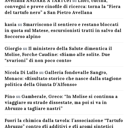
Avellana ANDARE A TARTUFI
su
Libri, cucina,
convegni e prove cinofile di ricerca: torna la “Fiera
del tartufo nero” a San Pietro Avellana
kasia
su
Smarriscono il sentiero e restano bloccati
in quota sul Matese, escursionisti tratti in salvo dal
Soccorso alpino
Giorgio
su
Il ministero della Salute dimentica il
Molise, Forche Caudine: «Siamo alle solite. Due
“svarioni” di non poco conto»
Nicola Di Lullo
su
Galleria fondovalle Sangro,
Monaco: «Risultato storico che nasce dalla stagione
politica della Giunta D’Alfonso»
Pino
su
Gamberale, Greco: “In Molise si continua a
viaggiare su strade dissestate, ma poi si va in
Abruzzo a tagliare nastri”
Fuori la chimica dalla tavola: l’associazione “Tartufo
Abruzzo” contro gli additivi e gli aromi sintetici