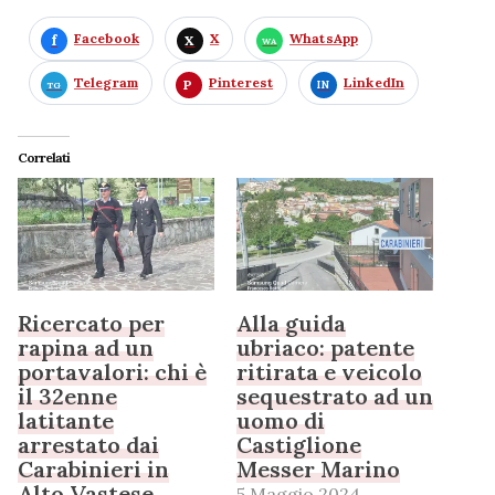
Facebook
X
WhatsApp
Telegram
Pinterest
LinkedIn
Correlati
Ricercato per
Alla guida
rapina ad un
ubriaco: patente
portavalori: chi è
ritirata e veicolo
il 32enne
sequestrato ad un
latitante
uomo di
arrestato dai
Castiglione
Carabinieri in
Messer Marino
Alto Vastese
5 Maggio 2024