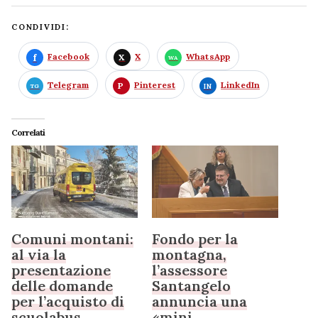
CONDIVIDI:
Facebook
X
WhatsApp
Telegram
Pinterest
LinkedIn
Correlati
Comuni montani:
Fondo per la
al via la
montagna,
presentazione
l’assessore
delle domande
Santangelo
per l’acquisto di
annuncia una
scuolabus
«mini