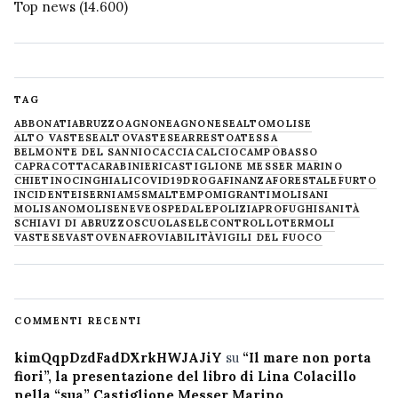
Top news
(14.600)
TAG
ABBONATI
ABRUZZO
AGNONE
AGNONESE
ALTOMOLISE
ALTO VASTESE
ALTOVASTESE
ARRESTO
ATESSA
BELMONTE DEL SANNIO
CACCIA
CALCIO
CAMPOBASSO
CAPRACOTTA
CARABINIERI
CASTIGLIONE MESSER MARINO
CHIETINO
CINGHIALI
COVID19
DROGA
FINANZA
FORESTALE
FURTO
INCIDENTE
ISERNIA
M5S
MALTEMPO
MIGRANTI
MOLISANI
MOLISANO
MOLISE
NEVE
OSPEDALE
POLIZIA
PROFUGHI
SANITÀ
SCHIAVI DI ABRUZZO
SCUOLA
SELECONTROLLO
TERMOLI
VASTESE
VASTO
VENAFRO
VIABILITÀ
VIGILI DEL FUOCO
COMMENTI RECENTI
kimQqpDzdFadDXrkHWJAJiY
su
“Il mare non porta
fiori”, la presentazione del libro di Lina Colacillo
nella “sua” Castiglione Messer Marino