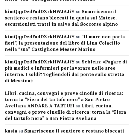
kimQqpDzdFadDXrkHWJAJiY
su
Smarriscono il
sentiero e restano bloccati in quota sul Matese,
escursionisti tratti in salvo dal Soccorso alpino
kimQqpDzdFadDXrkHWJAJiY
su
“Il mare non porta
fiori”, la presentazione del libro di Lina Colacillo
nella “sua” Castiglione Messer Marino
kimQqpDzdFadDXrkHWJAJiY
su
Schlein: «Pagare di
più medici e infermieri per lavorare nelle aree
interne. I soldi? Togliendoli dal ponte sullo stretto
di Messina»
Libri, cucina, convegni e prove cinofile di ricerca:
torna la “Fiera del tartufo nero” a San Pietro
Avellana ANDARE A TARTUFI
su
Libri, cucina,
convegni e prove cinofile di ricerca: torna la “Fiera
del tartufo nero” a San Pietro Avellana
kasia
su
Smarriscono il sentiero e restano bloccati