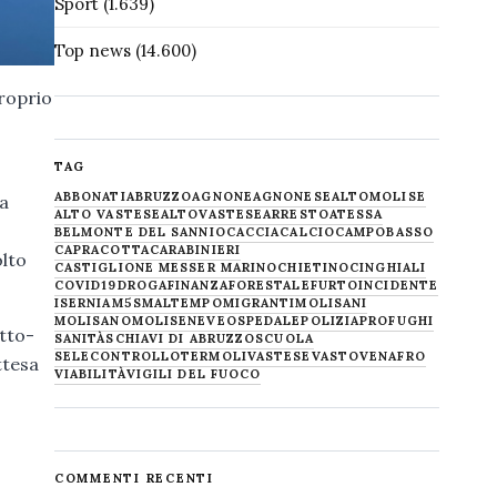
Sport
(1.639)
Top news
(14.600)
proprio
TAG
ABBONATI
ABRUZZO
AGNONE
AGNONESE
ALTOMOLISE
la
ALTO VASTESE
ALTOVASTESE
ARRESTO
ATESSA
BELMONTE DEL SANNIO
CACCIA
CALCIO
CAMPOBASSO
CAPRACOTTA
CARABINIERI
olto
CASTIGLIONE MESSER MARINO
CHIETINO
CINGHIALI
COVID19
DROGA
FINANZA
FORESTALE
FURTO
INCIDENTE
ISERNIA
M5S
MALTEMPO
MIGRANTI
MOLISANI
MOLISANO
MOLISE
NEVE
OSPEDALE
POLIZIA
PROFUGHI
etto-
SANITÀ
SCHIAVI DI ABRUZZO
SCUOLA
SELECONTROLLO
TERMOLI
VASTESE
VASTO
VENAFRO
ttesa
VIABILITÀ
VIGILI DEL FUOCO
COMMENTI RECENTI