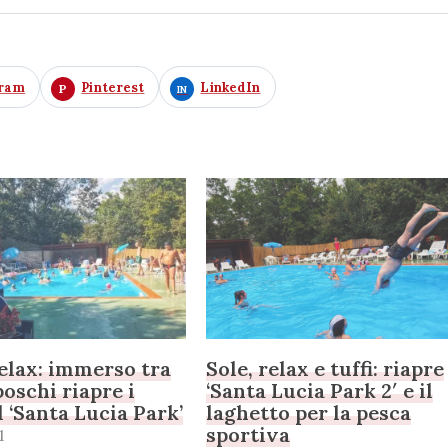
gram
Pinterest
LinkedIn
elax: immerso tra
Sole, relax e tuffi: riapre
boschi riapre i
‘Santa Lucia Park 2′ e il
l ‘Santa Lucia Park’
laghetto per la pesca
sportiva
1