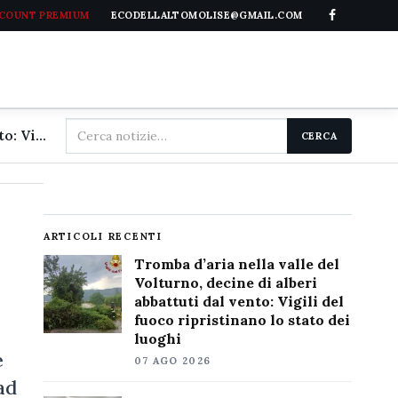
CCOUNT PREMIUM
ECODELLALTOMOLISE@GMAIL.COM
Cerca
Tromba d'aria nella valle del Volturno, decine di alberi abbattuti dal vento: Vigili del fuoco ripristinano lo stato dei luoghi
CERCA
nel
sito
ARTICOLI RECENTI
Tromba d’aria nella valle del
Volturno, decine di alberi
abbattuti dal vento: Vigili del
fuoco ripristinano lo stato dei
luoghi
e
07 AGO 2026
ad