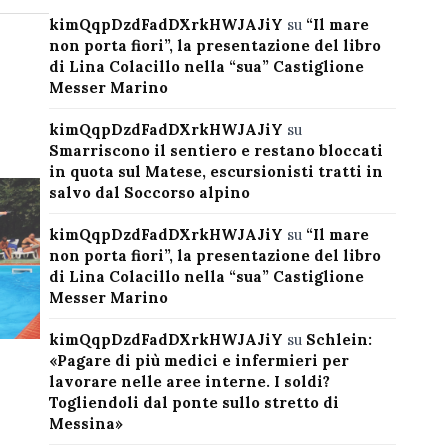
kimQqpDzdFadDXrkHWJAJiY
su
“Il mare
non porta fiori”, la presentazione del libro
di Lina Colacillo nella “sua” Castiglione
Messer Marino
kimQqpDzdFadDXrkHWJAJiY
su
Smarriscono il sentiero e restano bloccati
in quota sul Matese, escursionisti tratti in
salvo dal Soccorso alpino
kimQqpDzdFadDXrkHWJAJiY
su
“Il mare
non porta fiori”, la presentazione del libro
di Lina Colacillo nella “sua” Castiglione
Messer Marino
kimQqpDzdFadDXrkHWJAJiY
su
Schlein:
«Pagare di più medici e infermieri per
lavorare nelle aree interne. I soldi?
Togliendoli dal ponte sullo stretto di
Messina»