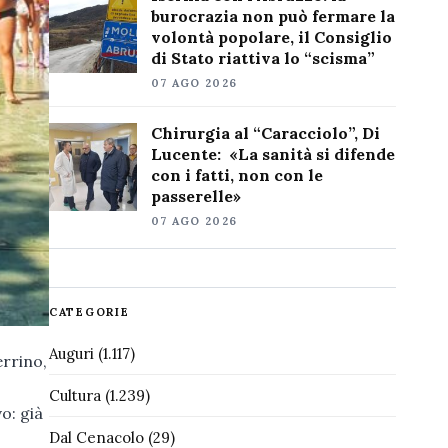
burocrazia non può fermare la
volontà popolare, il Consiglio
di Stato riattiva lo “scisma”
07 AGO 2026
Chirurgia al “Caracciolo”, Di
Lucente: «La sanità si difende
con i fatti, non con le
passerelle»
07 AGO 2026
CATEGORIE
Auguri
(1.117)
errino,
Cultura
(1.239)
o: già
Dal Cenacolo
(29)