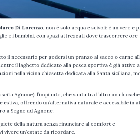
Marco Di Lorenzo
, non è solo acqua e scivoli: è un vero e 
lie e i bambini, con spazi attrezzati dove trascorrere ore
tto il necessario per godersi un pranzo al sacco o carne al
ntre il laghetto dedicato alla pesca sportiva è già attivo a
zioni nella vicina chiesetta dedicata alla Santa siciliana, m
uscita Agnone), l’impianto, che vanta tra l’altro un chiosch
e estiva, offrendo un’alternativa naturale e accessibile in a
Tiro a Segno ad Agnone.
quiete della natura senza rinunciare al comfort e
vi vivere un’estate da ricordare.