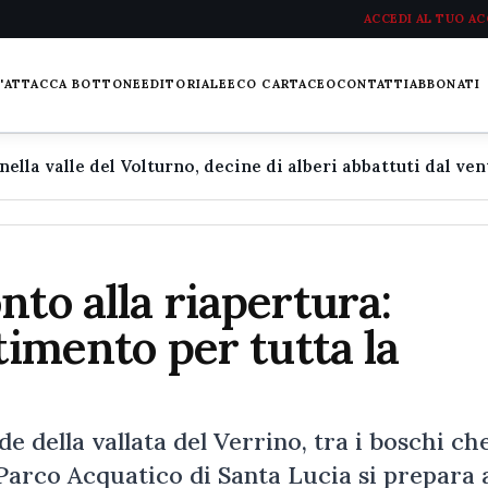
ACCEDI AL TUO A
L'ATTACCA BOTTONE
EDITORIALE
ECO CARTACEO
CONTATTI
ABBONATI
nto alla riapertura:
timento per tutta la
 della vallata del Verrino, tra i boschi ch
Parco Acquatico di Santa Lucia si prepara 