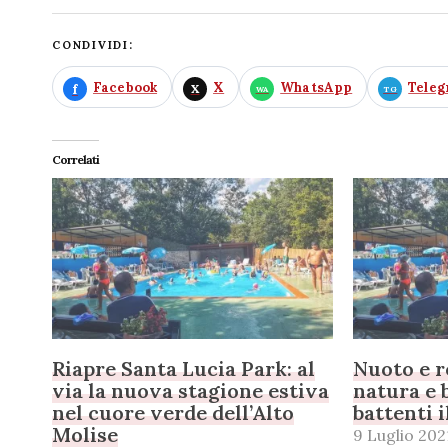
CONDIVIDI:
Facebook
X
WhatsApp
Tele
Correlati
Riapre Santa Lucia Park: al
Nuoto e r
via la nuova stagione estiva
natura e 
nel cuore verde dell’Alto
battenti i
Molise
9 Luglio 202