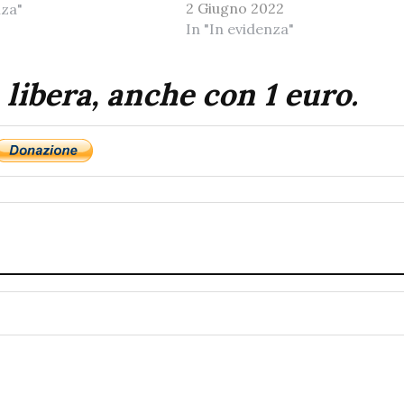
2 Giugno 2022
nza"
In "In evidenza"
 libera, anche con 1 euro.