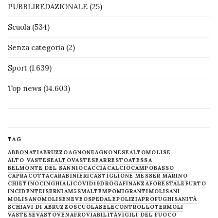
PUBBLIREDAZIONALE
(25)
Scuola
(534)
Senza categoria
(2)
Sport
(1.639)
Top news
(14.603)
TAG
ABBONATI
ABRUZZO
AGNONE
AGNONESE
ALTOMOLISE
ALTO VASTESE
ALTOVASTESE
ARRESTO
ATESSA
BELMONTE DEL SANNIO
CACCIA
CALCIO
CAMPOBASSO
CAPRACOTTA
CARABINIERI
CASTIGLIONE MESSER MARINO
CHIETINO
CINGHIALI
COVID19
DROGA
FINANZA
FORESTALE
FURTO
INCIDENTE
ISERNIA
M5S
MALTEMPO
MIGRANTI
MOLISANI
MOLISANO
MOLISE
NEVE
OSPEDALE
POLIZIA
PROFUGHI
SANITÀ
SCHIAVI DI ABRUZZO
SCUOLA
SELECONTROLLO
TERMOLI
VASTESE
VASTO
VENAFRO
VIABILITÀ
VIGILI DEL FUOCO