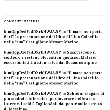
COMMENTI RECENTI
kimQqpDzdFadDXrkHWJAJiY
su
“Il mare non porta
fiori”, la presentazione del libro di Lina Colacillo
nella “sua” Castiglione Messer Marino
kimQqpDzdFadDXrkHWJAJiY
su
Smarriscono il
sentiero e restano bloccati in quota sul Matese,
escursionisti tratti in salvo dal Soccorso alpino
kimQqpDzdFadDXrkHWJAJiY
su
“Il mare non porta
fiori”, la presentazione del libro di Lina Colacillo
nella “sua” Castiglione Messer Marino
kimQqpDzdFadDXrkHWJAJiY
su
Schlein: «Pagare di
più medici e infermieri per lavorare nelle aree
interne. I soldi? Togliendoli dal ponte sullo stretto
di Messina»