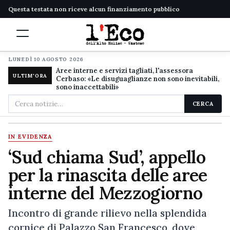
Questa testata non riceve alcun finanziamento pubblico
LUNEDÌ 10 AGOSTO 2026
Aree interne e servizi tagliati, l'assessora
ULTIM'ORA
Cerbaso: «Le disuguaglianze non sono inevitabili,
sono inaccettabili»
Cerca
CERCA
nel
sito
IN EVIDENZA
‘Sud chiama Sud’, appello
per la rinascita delle aree
interne del Mezzogiorno
Incontro di grande rilievo nella splendida
cornice di Palazzo San Francesco, dove